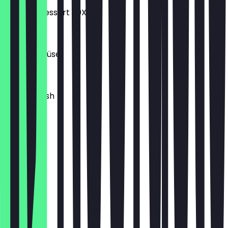
Sambali Dessert 20X
25,00 €
Extra Gemüse
3,50 €
Extra Lavash
0,80 €