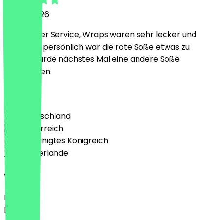
22. Juli 2026
Sehr netter Service, Wraps waren sehr lecker und
frisch. Mir persönlich war die rote Soße etwas zu
scharf, würde nächstes Mal eine andere Soße
bevorzugen.
Land
🇩🇪 Deutschland
🇦🇹 Österreich
🇬🇧 Vereinigtes Königreich
🇳🇱 Niederlande
Sprache
Deutsch
English