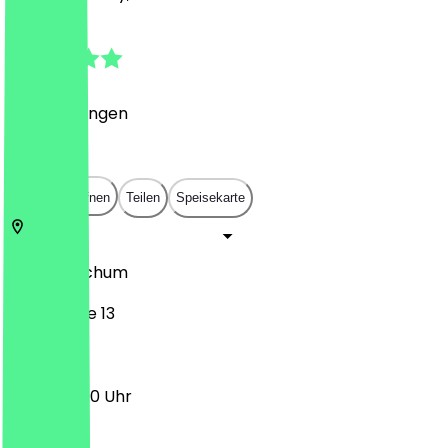
4.8
(
6
Bewertungen
)
€
€
€
€
In App öffnen
Teilen
Speisekarte
48452
Bochum
Ruhrstraße 13
10:00 - 21:00 Uhr