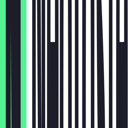
Taco 2X
13,00 €
Taco 4X
24,50 €
Falafel 3X
3,30 €
Falafel 10X
9,00 €
Falafel 20X
16,00 €
Falafill 3X