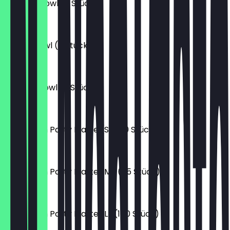
Nuggets Bowl (6 Stück)
10,50 €
Falafel Bowl (6 Stück)
10,50 €
Mix&Eat Bowl (6 Stück)
10,50 €
Çiğköftem Party Platte (S) (50 Stück)
42,00 €
Çiğköftem Party Platte (M) (75 Stück)
62,00 €
Çiğköftem Party Platte (L) (100 Stück)