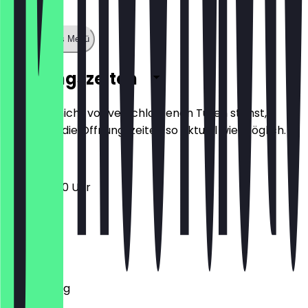
Zeige ganzes Menü
Öffnungszeiten
Damit du nicht vor verschlossenen Türen stehst,
halten wir die Öffnungszeiten so aktuell wie möglich.
10:00 - 21:00 Uhr
Montag
Dienstag
Mittwoch
Donnerstag
Freitag