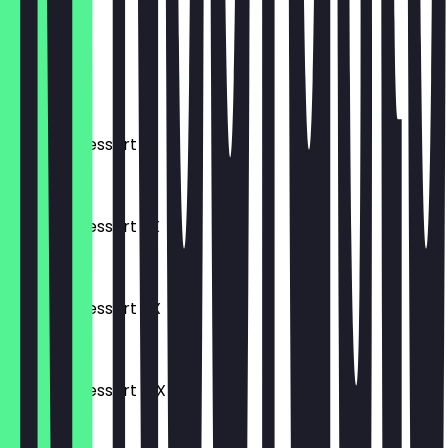
16,00 €
Soufflee
6,90 €
Sambali Dessert 1X
2,00 €
Sambali Dessert 3X
5,50 €
Sambali Dessert 5X
8,50 €
Sambali Dessert 10X
15,00 €