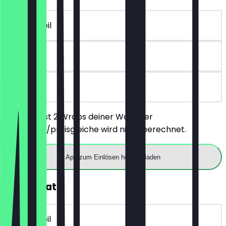
~8 € Vorteil
30 Tage
vor Ort
Du bestellst 2 Wraps deiner Wahl, der
günstigere/preisgleiche wird nicht berechnet.
App zum Einlösen herunterladen
30% Rabatt
~3 € Vorteil