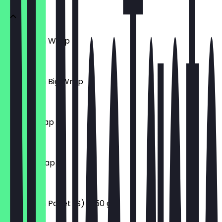
Çiğköftem Wrap
6,00 €
Çiğköftem Big Wrap
8,00 €
Falafel Wrap
6,50 €
Kibbeh Wrap
6,50 €
Çiğköftem Paket (S) (250 gr)