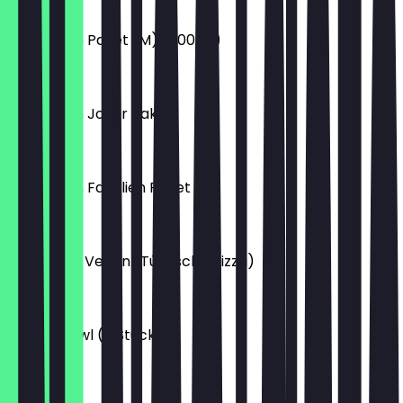
10,50 €
Çiğköftem Paket (M) (500 gr)
19,00 €
Çiğköftem Joker Paket
24,00 €
Çiğköftem Familien Paket
34,00 €
Lahmacun Vegan (Türkische Pizza)
10,50 €
Kibbeh Bowl (6 Stück)
10,50 €