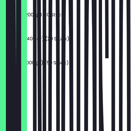
62,00 €
Sushi (S) (200 gr) (10 Stück)
14,00 €
Sushi (M) (400 gr) (20 Stück)
24,00 €
Sushi (L) (1000 gr) (50 Stück)
50,00 €
Burrito
10,00 €
Taco 1X
7,00 €