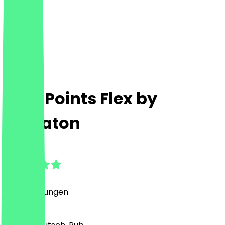
Four Points Flex by
Sheraton
4.7
(
32
Bewertungen
)