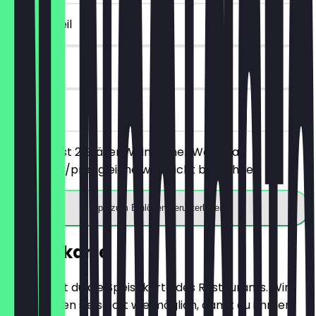
~8 € Vorteil
180 Tage
vor Ort
Du bestellst 2 Gläser Wein deiner Wahl, das
günstigere/preisgleiche wird nicht berechnet.
App zum Einlösen herunterladen
Speisekarte
Hier findest du die Speisekarte des Restaurants. Wir
aktualisieren sie so oft wie möglich, damit du immer