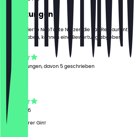
Bewertungen
Nur registrierte NeoTaste Nutzer, die das Restaurant
besucht haben, können eine Bewertung abgeben.
4.7
32
Bewertungen, davon 5 geschrieben
D
Daniel
1. März 2026
Sehr leckerer Gin!
N