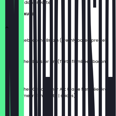
weißt, was dich erwartet.
KLEINE STÄRKUNG
Frisch aufgebackene Brez'n (Freshly baked pretzel)
3,50 €
Flammkuchen Elsässer Art (Tarte flambée | bacon |
onions)
10,90 €
Flammkuchen Griechischer Art (Tarte flambée Greek
style | Crème fraîche | feta | spices)
10,90 €