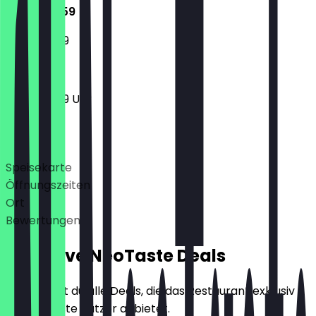
11:00 - 23:59
11:00 - 23:59
11:00 - 23:59 Uhr
Deals
Speisekarte
Öffnungszeiten
Ort
Bewertungen
Exklusive NeoTaste Deals
Hier findest du alle Deals, die das Restaurant exklusiv
für NeoTaste Nutzer anbietet.