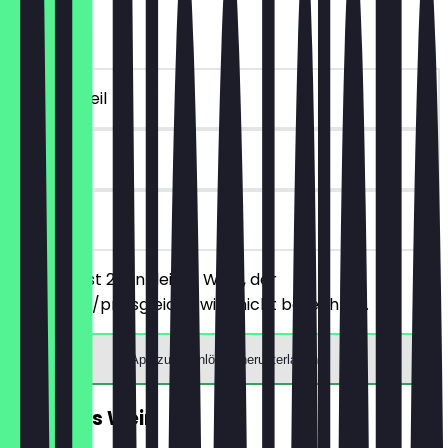
2für1 Gin
~10 € Vorteil
180 Tage
vor Ort
Du bestellst 2 Gin deiner Wahl, der
günstigere/preisgleiche wird nicht berechnet.
App zum Einlösen herunterladen
2für1 Glas Wein