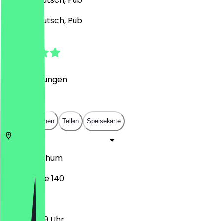
Drinks, Deutsch, Pub
Drinks, Deutsch, Pub
4.7
(
32
Bewertungen
)
€
€
€
€
In App öffnen
Teilen
Speisekarte
44793
Bochum
Alleestraße 140
11:00 - 23:59 Uhr