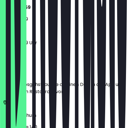
11:00 - 23:59
11:00 - 23:59
11:00 - 23:59 Uhr
Ort
Bevor du losgehst, buche dir einen Deal in der App und
zeige ihn im Restaurant vor.
44793
Bochum
Alleestraße 140