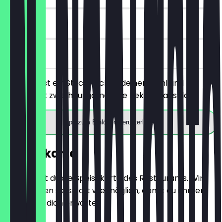
30 Tage
vor Ort
Du bestellst ein Stück Kuchen deiner Wahl und
bekommst zwei hausgemachte Kekse gratis dazu.
App zum Einlösen herunterladen
Speisekarte
Hier findest du die Speisekarte des Restaurants. Wir
aktualisieren sie so oft wie möglich, damit du immer
weißt, was dich erwartet.