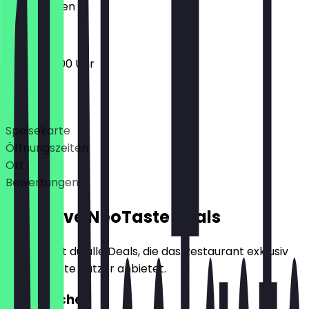
Geschlossen
08:00 - 19:00 Uhr
Deals
Speisekarte
Öffnungszeiten
Ort
Bewertungen
Exklusive NeoTaste Deals
Hier findest du alle Deals, die das Restaurant exklusiv
für NeoTaste Nutzer anbietet.
2für1 Kuchen