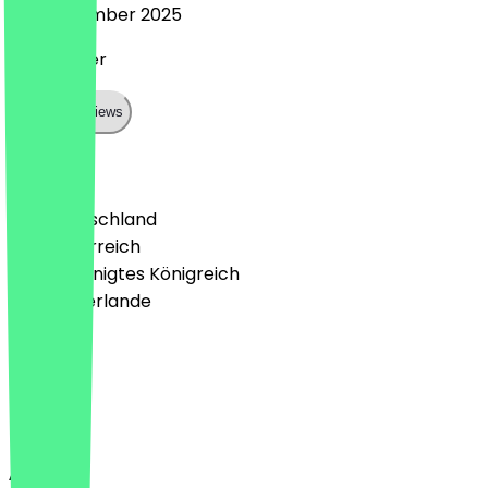
26. September 2025
Sehr lecker
Show all reviews
Land
🇩🇪 Deutschland
🇦🇹 Österreich
🇬🇧 Vereinigtes Königreich
🇳🇱 Niederlande
Sprache
Deutsch
English
About