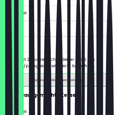
~4 € Vorteil
90 Tage
vor Ort
Du bestellst 2 Stücke Kuchen deiner Wahl, das
günstigere/preisgleiche wird nicht berechnet.
App zum Einlösen herunterladen
GRATIS Hausgemachte Kekse
~4 € Vorteil