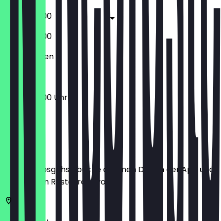
08:00 - 19:00
08:00 - 19:00
Geschlossen
08:00 - 19:00 Uhr
Ort
Bevor du losgehst, buche dir einen Deal in der App und
zeige ihn im Restaurant vor.