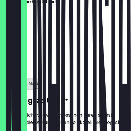
Die Speisekarte folgt bald!
Zeige ganzes Menü
Öffnungszeiten
Damit du nicht vor verschlossenen Türen stehst,
halten wir die Öffnungszeiten so aktuell wie möglich.