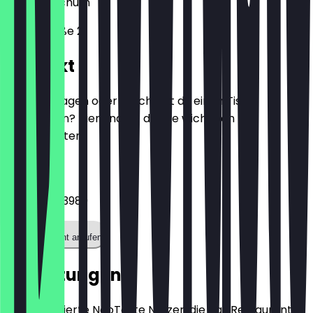
44787
Bochum
Brückstraße 21
Kontakt
Hast du Fragen oder möchtest du einen Tisch
reservieren? Hier findest du alle wichtigen
Kontaktdaten.
Telefon
023454483989
Restaurant anrufen
Bewertungen
Nur registrierte NeoTaste Nutzer, die das Restaurant