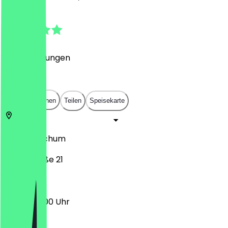
4.9
(
87
Bewertungen
)
€
€
€
€
In App öffnen
Teilen
Speisekarte
44787
Bochum
Brückstraße 21
08:00 - 19:00 Uhr