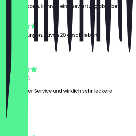
besucht haben, können eine Bewertung abgeben.
4.9
87
Bewertungen, davon 20 geschrieben
L
Lisa
5. Juni 2026
Super netter Service und wirklich sehr leckere
Kuchen!!
J
Jan