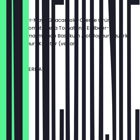
DIPS
Chimichurri-Mayo Guacamole-Creme Grüner
Hummus Tomate Feta Tomaten-, Erdbeer- &
Habaneromarmelade Basilikum Aioli Joghurt Quark
Minze Joghurt Kräuter (vegan)
2,50 €
CHICKEN TERIYAKI
7,90 €