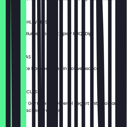
6,50 €
BLUMENKOHL WINGS
frittierter Blumenkohl mit spicy BBQ-Dip
6,90 €
ALBONDIGAS
geschmorte Hackbällchen in Rotweinsauce
7,90 €
GARNELEN CLASSIC
Black Tiger Garnelen in Olivenöl gegart mit Knoblauch,
Chili und frischen Kräutern
9,90 €