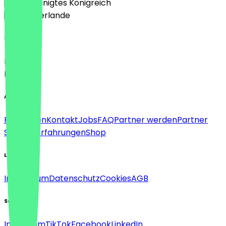
🇬🇧 Vereinigtes Königreich
🇳🇱 Niederlande
Sprache
Deutsch
English
About
Für Firmen
Kontakt
Jobs
FAQ
Partner werden
Partner
Support
Erfahrungen
Shop
Legal
Impressum
Datenschutz
Cookies
AGB
Social
Instagram
TikTok
Facebook
LinkedIn