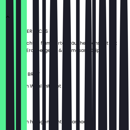
Tapas
FLAMBIERTER LACHS
hausgemachtes flambiertes Räucherlachsfilet mit
Tomaten-Erdbeergelee & Parmesan-Chips
8,90 €
DIP TRIO & BROT
3 Dips nach Wahl mit Brot
7,50 €
OLIVEN
eingelegt in hausgemachter Marinade