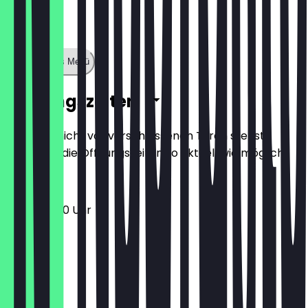
Zeige ganzes Menü
Öffnungszeiten
Damit du nicht vor verschlossenen Türen stehst,
halten wir die Öffnungszeiten so aktuell wie möglich.
16:00 - 01:00 Uhr
Montag
Dienstag
Mittwoch