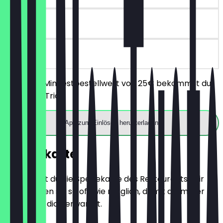
180 Tage
vor Ort
Ab einem Mindestbestellwert von 25€ bekommst du
Gratis Dip Trio.
App zum Einlösen herunterladen
Speisekarte
Hier findest du die Speisekarte des Restaurants. Wir
aktualisieren sie so oft wie möglich, damit du immer
weißt, was dich erwartet.