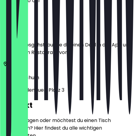
16:00 - 01:00 Uhr
Ort
Bevor du losgehst, buche dir einen Deal in der App und
zeige ihn im Restaurant vor.
44787
Bochum
Konrad-Adenauer-Platz 3
Kontakt
Hast du Fragen oder möchtest du einen Tisch
reservieren? Hier findest du alle wichtigen
Kontaktdaten.