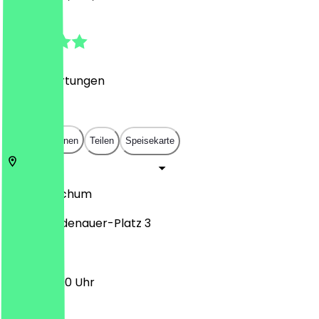
4.9
(
294
Bewertungen
)
€
€
€
€
In App öffnen
Teilen
Speisekarte
44787
Bochum
Konrad-Adenauer-Platz 3
16:00 - 01:00 Uhr