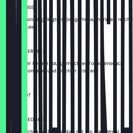
GRILLGEMÜSE
Variation von eingelegtem Grillgemüse, mariniert nach
Art des Hauses
8,90 €
GEBACKENER FETA
gebackener Feta in hausgemachter Tomatensauce
mit Kirschtomaten und frischen Kräutern
7,50 €
EXTRA BROT
3,00 €
PATATO WEDGES
Hausgemachte Kartoffelecken mit Dip nach Wahl