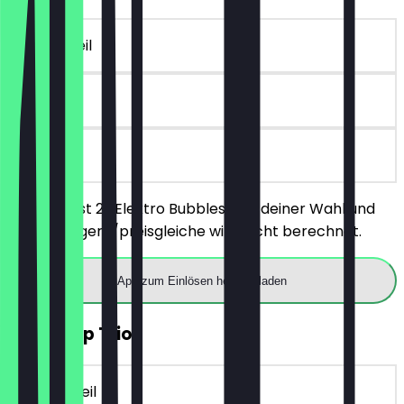
~5 € Vorteil
365 Tage
vor Ort
Du bestellst 2x Elektro Bubbles Sektdeiner Wahl und
das günstigere/preisgleiche wird nicht berechnet.
App zum Einlösen herunterladen
Gratis Dip Trio
~10 € Vorteil