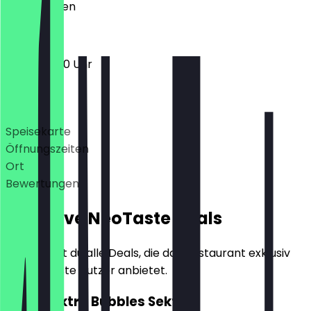
Geschlossen
16:00 - 01:00 Uhr
Deals
Speisekarte
Öffnungszeiten
Ort
Bewertungen
Exklusive NeoTaste Deals
Hier findest du alle Deals, die das Restaurant exklusiv
für NeoTaste Nutzer anbietet.
2für1 Elektro Bubbles Sekt