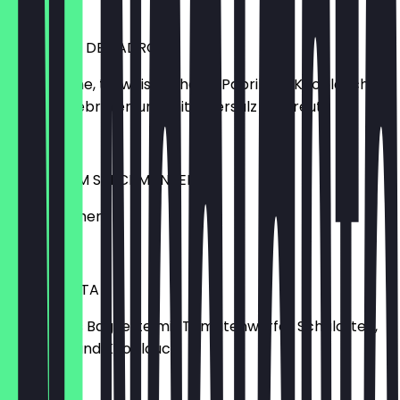
4,50 €
PIMIENTOS DE PADRON
kleine grüne, teilweise scharfe Paprika in Knoblauch-
Olivenöl gebraten und mit Meersalz bestreut
6,50 €
DATTELN IM SPECKMANTEL
im Pfännchen
6,50 €
BRUSCHETTA
knuspriges Baguette mit Tomatenwürfel, Schalotten,
Basilikum und Knoblauch
6,90 €