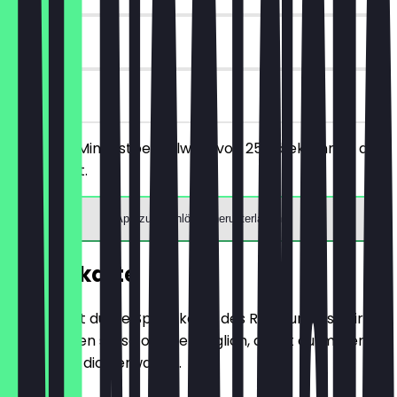
30 Tage
vor Ort
Ab einem Mindestbestellwert von 25€ bekommst du
10€ Rabatt.
App zum Einlösen herunterladen
Speisekarte
Hier findest du die Speisekarte des Restaurants. Wir
aktualisieren sie so oft wie möglich, damit du immer
weißt, was dich erwartet.