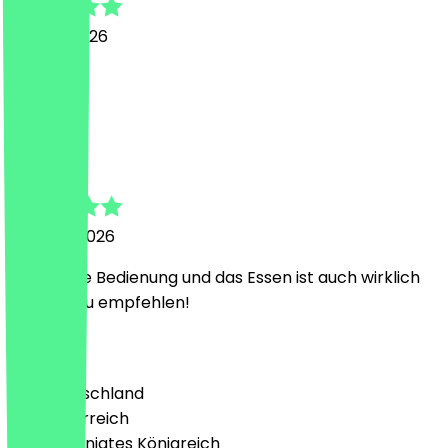
16. April 2026
Top !
E
Eileen
20. März 2026
Sehr nette Bedienung und das Essen ist auch wirklich
sehr gut.Zu empfehlen!
Land
🇩🇪 Deutschland
🇦🇹 Österreich
🇬🇧 Vereinigtes Königreich