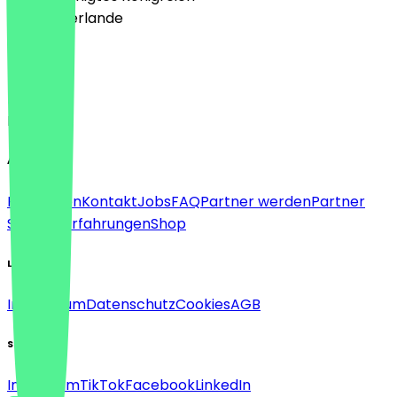
🇳🇱 Niederlande
Sprache
Deutsch
English
About
Für Firmen
Kontakt
Jobs
FAQ
Partner werden
Partner
Support
Erfahrungen
Shop
Legal
Impressum
Datenschutz
Cookies
AGB
Social
Instagram
TikTok
Facebook
LinkedIn