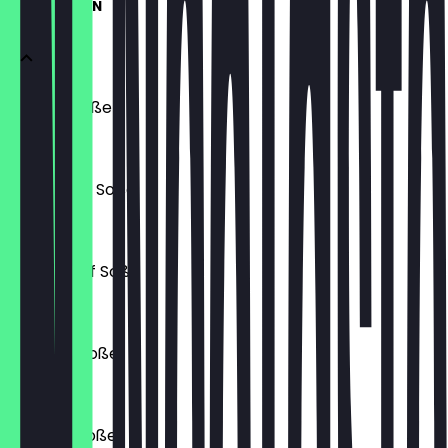
WATN SOßEN
Kräuter Soße
1,00 €
Knoblauch Soße
1,00 €
Honig-Senf Soße
1,00 €
Chipotle Soße
1,00 €
Mexican Soße