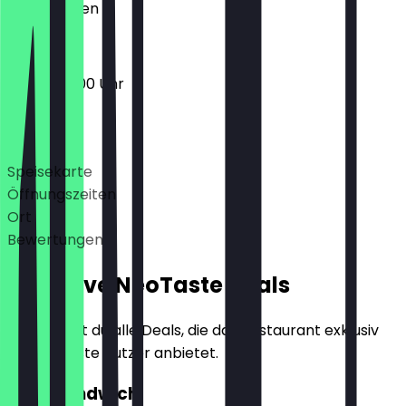
Geschlossen
10:00 - 20:00 Uhr
Deals
Speisekarte
Öffnungszeiten
Ort
Bewertungen
Exklusive NeoTaste Deals
Hier findest du alle Deals, die das Restaurant exklusiv
für NeoTaste Nutzer anbietet.
2für1 Sandwich