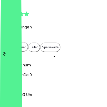
4.9
(
15
Bewertungen
)
€
€
€
€
In App öffnen
Teilen
Speisekarte
44866
Bochum
Freiheitstraße 9
10:00 - 20:00 Uhr