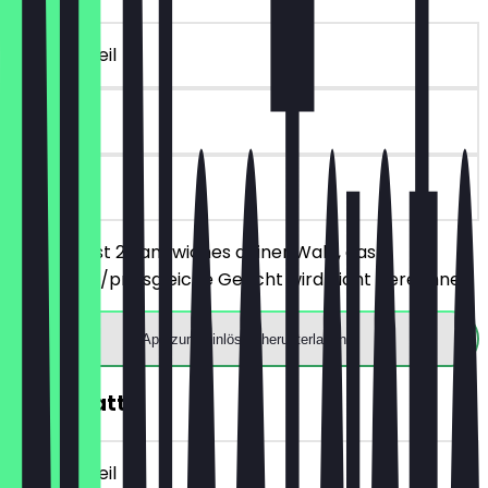
~10 € Vorteil
30 Tage
vor Ort
Du bestellst 2 Sandwiches deiner Wahl, das
günstigere/preisgleiche Gericht wird nicht berechnet.
App zum Einlösen herunterladen
10€ Rabatt
~10 € Vorteil