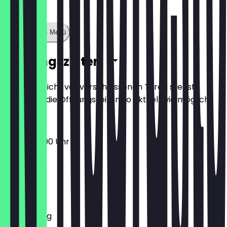
Zeige ganzes Menü
Öffnungszeiten
Damit du nicht vor verschlossenen Türen stehst,
halten wir die Öffnungszeiten so aktuell wie möglich.
10:00 - 20:00 Uhr
Montag
Dienstag
Mittwoch
Donnerstag