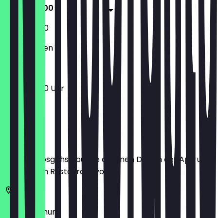
11:00 - 20:00
11:00 - 20:00
Geschlossen
11:00 - 20:00 Uhr
Ort
Bevor du losgehst, buche dir einen Deal in der App und
zeige ihn im Restaurant vor.
44791
Bochum