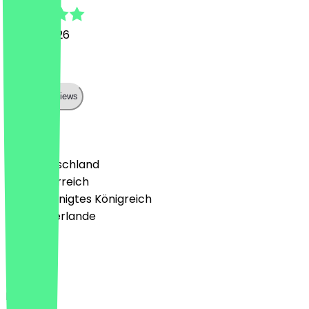
25. Juli 2026
✅✅✅✅✅
Show all reviews
Land
🇩🇪 Deutschland
🇦🇹 Österreich
🇬🇧 Vereinigtes Königreich
🇳🇱 Niederlande
Sprache
Deutsch
English