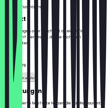
Am Einkaufszentrum
Kontakt
Hast du Fragen oder möchtest du einen Tisch
reservieren? Hier findest du alle wichtigen
Kontaktdaten.
Telefon
01739398378
Restaurant anrufen
Bewertungen
Nur registrierte NeoTaste Nutzer, die das Restaurant