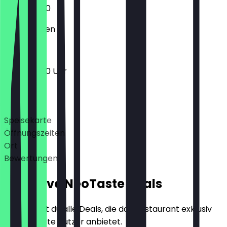
11:00 - 20:00
Geschlossen
11:00 - 20:00 Uhr
Deals
Speisekarte
Öffnungszeiten
Ort
Bewertungen
Exklusive NeoTaste Deals
Hier findest du alle Deals, die das Restaurant exklusiv
für NeoTaste Nutzer anbietet.