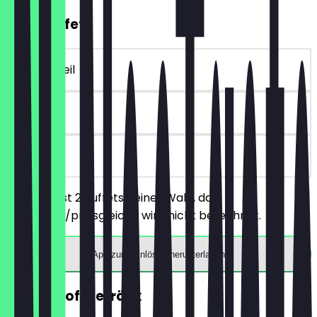
2für1 Buffet
~21 € Vorteil
90 Tage
vor Ort
Du bestellst 2 Buffets deiner Wahl, das
günstigere/preisgleiche wird nicht berechnet.
App zum Einlösen herunterladen
GRATIS Softgetränk