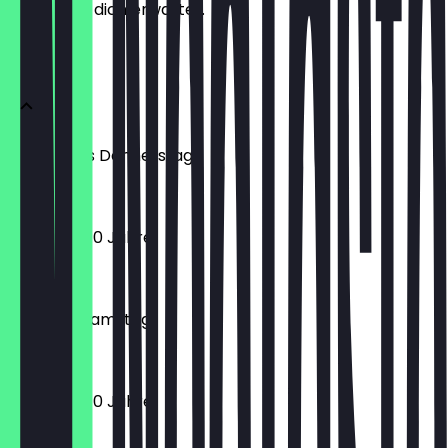
weißt, was dich erwartet.
Buffet
Montag bis Donnerstag
16,90 €
Kinder bis 10 Jahre
9,90 €
Freitag - Samstag
20,90 €
Kinder bis 10 Jahre
10,90 €