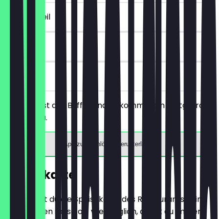
~4 € Vorteil
30 Tage
vor Ort
Du bestellst das Buffet und bekommst ein Softgetränk
gratis dazu.
App zum Einlösen herunterladen
Speisekarte
Hier findest du die Speisekarte des Restaurants. Wir
aktualisieren sie so oft wie möglich, damit du immer