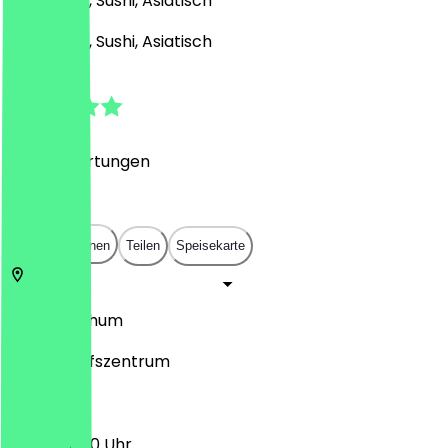
Japanisch, Sushi, Asiatisch
Japanisch, Sushi, Asiatisch
4.7
(
1239
Bewertungen
)
€
€
€
€
In App öffnen
Teilen
Speisekarte
44791
Bochum
Am Einkaufszentrum
11:00 - 20:00 Uhr