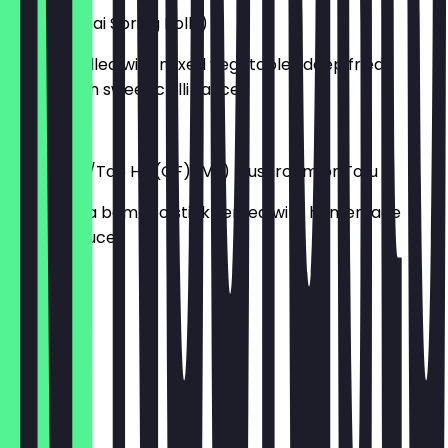
Por Pia (Thai Spring Rolls)
Pancake filled with mixed vegetables deep fried,
served with sweet chilli sauce.
7,95 £
Satay Hed/Tao Hu (GF) (VE) Mushroom or Tofu
Grilled on a bamboo stick served with homemade
peanut sauce.
7,95 £