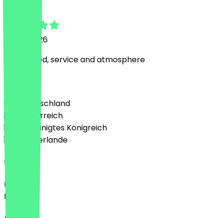
Natalie
1. April 2026
Lovely food, service and atmosphere
Land
🇩🇪 Deutschland
🇦🇹 Österreich
🇬🇧 Vereinigtes Königreich
🇳🇱 Niederlande
Sprache
Deutsch
English