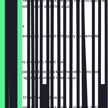
Squid rings seasoned in black pepper, salt and sesame
oil. Served with lemon and chilli sauce.
9,95 £
Spicy Wings
Fried chicken wings covered with spicy homemade
sauce.
8,95 £
Sabai Crispy Aromatic Roast Duck
Ideal for 2 people. Roast duck served with pancakes
cucumber, spring onion and Hoisin sauce.
24,95 £
Sabai Hors D’Oeuvre For 3 people
Delightful selection, Spicy Sausage, Dumplings, Satay