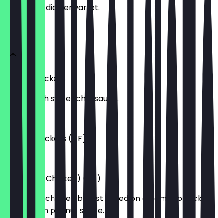
weißt, was dich erwartet.
APPETIZERS
Prawn Crackers
Served with sweet chilli sauce.
5,95 £
Vegan Crackers (GF)
6,50 £
Satay Gai (Chicken) (GF)
Marinated chicken breast grilled on a bamboo stick
served with peanut sauce.