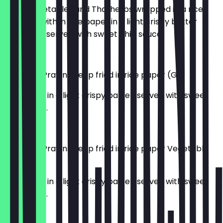
Mixed vegetables and Thai herbs wrapped in a rice
pancake with in rice paper in a light crispy batter
deep fried served with sweet chilli sauce.
7,50 £
Tempura Prawns deep fried in rice paper (GF)
Deep fried in a light crispy batter, served with sweet
chilli sauce.
8,95 £
Tempura Prawns deep fried in rice paper Vegetable
Tempura
Deep fried in a light crispy batter, served with sweet
chilli sauce.
7,95 £