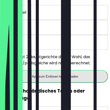
~25 £ Vorteil
30 Tage
vor Ort
Du bestellst 2 Hauptgerichte deiner Wahl, das
günstigere/preisgleiche wird nicht berechnet.
App zum Einlösen herunterladen
GRATIS Thailändisches Tapas oder
Reisbeilage