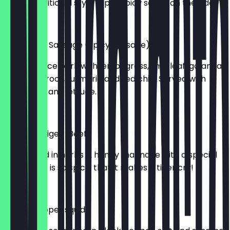
with a traditional style super spicy sauce on the side.
8,95 £
Chang Mai Sausage (Spicy Sausage)
Grilled mince pork with lemongrass, lime leaf, galangal,
coriander root, turmeric and red chilli. Served with
cucumber and lettuce.
9,95 £
Weeping Tiger (Beef)
Beef grilled in herbs & honey marinade with a special
sauce that is so spicy, that it makes a tiger cry!
12,95 £
Salted pepper squid