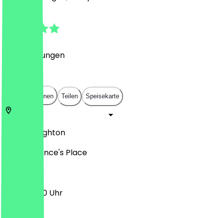
4.3
(
10
Bewertungen
)
£
£
£
£
In App öffnen
Teilen
Speisekarte
BN1 1EA
Brighton
165-169 Prince's Place
12:30 - 21:30 Uhr