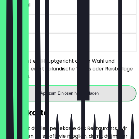
~5 £ Vorteil
30 Tage
vor Ort
Du bestellst ein Hauptgericht deiner Wahl und
bekommst eine thailändische Tapas oder Reisbeilage
gratis dazu.
App zum Einlösen herunterladen
Speisekarte
Hier findest du die Speisekarte des Restaurants. Wir
aktualisieren sie so oft wie möglich, damit du immer