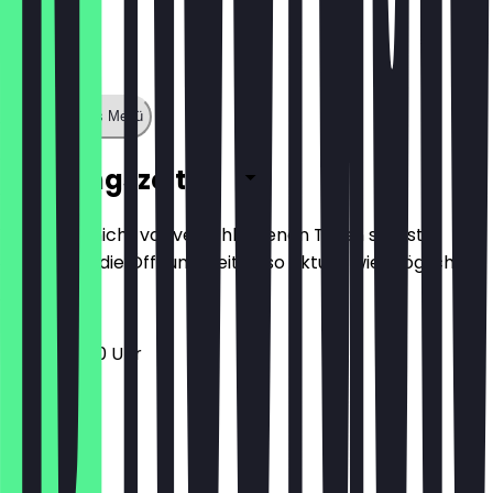
Zeige ganzes Menü
Öffnungszeiten
Damit du nicht vor verschlossenen Türen stehst,
halten wir die Öffnungszeiten so aktuell wie möglich.
12:30 - 21:30 Uhr
Montag
Dienstag
Mittwoch