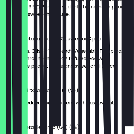
Chicken, & B.B.Q Pork. Served with homemade peanut
sauce and sweet chilli sauce.
33,50 £
Sabai Vegetarian Hors D’Oeuvre For 3 people
Spring Rolls, Crispy ‘Seaweed’, Vegetable Tempura,
Satay Mushroom and Satay Tofu. Served with
homemade peanut sauce and sweet chilli sauce.
32,00 £
Tangy Thai “Seaweed” (GF) (VE)
Crispy shredded spring greens with cashew nuts.
7,50 £
Sabai Vegetable Wrap (GF) (VE)