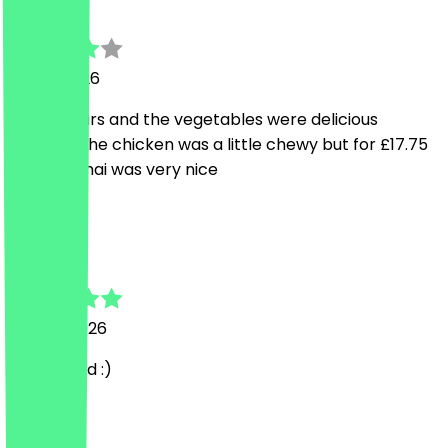
Leo
29. Juli 2026
The flavours and the vegetables were delicious
however the chicken was a little chewy but for £17.75
the pad Thai was very nice
A
Amana
26. Juni 2026
Lovely food :)
N