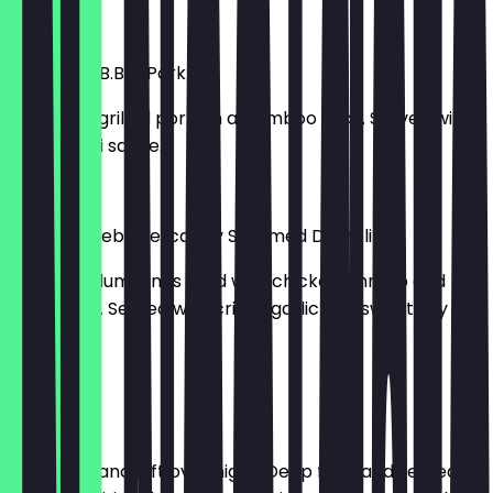
8,95 £
Moo Ping (B.B.Q Pork)
Seasoned grilled pork on a bamboo stick. Served with
sweet chilli sauce.
8,95 £
Ka Nom Jeeb (Delicately Steamed Dumpling)
Steamed dumplings filled with chicken, shrimp and
Thai herbs. Served with crispy garlic and sweet soy
sauce.
8,95 £
Pork Belly
Seasoned and left over night. Deep fried and served