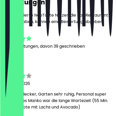
Bewertungen
Nur registrierte NeoTaste Nutzer, die das Restaurant
besucht haben, können eine Bewertung abgeben.
4.8
276
Bewertungen, davon 39 geschrieben
A
Alexandra
1. August 2026
Frühstück lecker, Garten sehr ruhig, Personal super
lieb. Einziges Manko war die lange Wartezeit (55 Min.
für zwei Brote mit Lachs und Avocado)