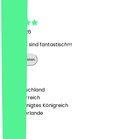
Jannik
22. Juli 2026
Die Bagels sind fantastisch!!!
Show all reviews
Land
🇩🇪 Deutschland
🇦🇹 Österreich
🇬🇧 Vereinigtes Königreich
🇳🇱 Niederlande
Sprache