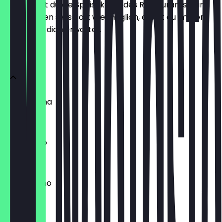
Hier findest du die Speisekarte des Restaurants. Wir
aktualisieren sie so oft wie möglich, damit du immer
weißt, was dich erwartet.
COFFEE
Café Crema
2,90 €
Americano
2,90 €
Cappuccino
4,10 €