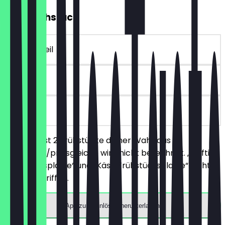
2für1 Frühstück
~13 € Vorteil
90 Tage
vor Ort
Du bestellst 2 Frühstücke deiner Wahl, das
günstigere/preisgleiche wird nicht berechnet. „Deftige
Frühstücksplatte“ und „Käse Frühstücksplatte“ nicht
mit einbegriffen.
App zum Einlösen herunterladen