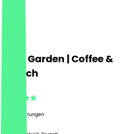
Café Garden | Coffee &
Brunch
4.8
(
276
Bewertungen
)