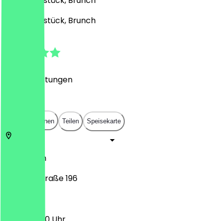
Café, Frühstück, Brunch
Café, Frühstück, Brunch
4.8
(
276
Bewertungen
)
€
€
€
€
In App öffnen
Teilen
Speisekarte
50733
Köln
Neusser Straße 196
10:00 - 18:00 Uhr