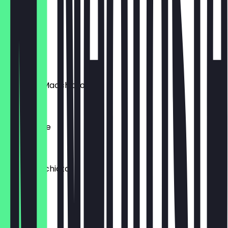
Espresso
2,50 €
Flat White
3,90 €
Espresso Macchiato
3,10 €
Milchkaffee
3,80 €
Latte Macchiato
3,90 €