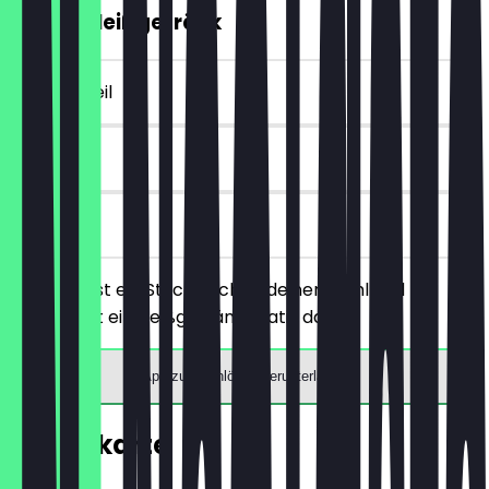
GRATIS Heißgetränk
~4 € Vorteil
90 Tage
vor Ort
Du bestellst ein Stück Kuchen deiner Wahl und
bekommst ein Heißgetränk gratis dazu.
App zum Einlösen herunterladen
Speisekarte