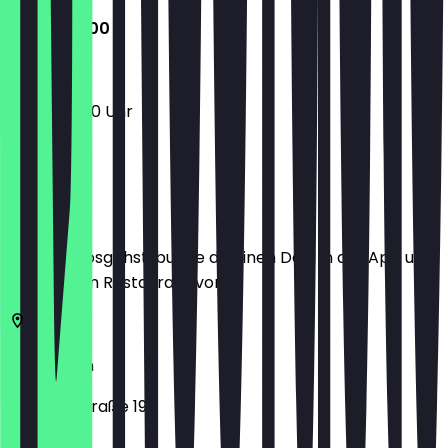
10:00 - 18:00
10:00 - 18:00 Uhr
Ort
Bevor du losgehst, buche dir einen Deal in der App und
zeige ihn im Restaurant vor.
50733
Köln
Neusser Straße 196