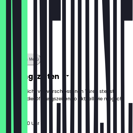
Zeige ganzes Menü
Öffnungszeiten
Damit du nicht vor verschlossenen Türen stehst,
halten wir die Öffnungszeiten so aktuell wie möglich.
10:00 - 18:00 Uhr