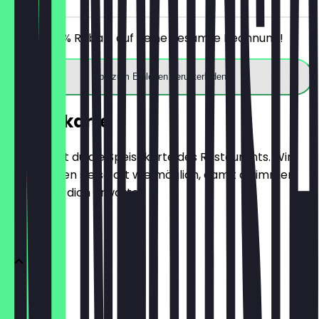
Erhalte 30% Rabatt auf deine gesamte Rechnung!
App zum Einlösen herunterladen
Speisekarte
Hier findest du die Speisekarte des Restaurants. Wir
aktualisieren sie so oft wie möglich, damit du immer
weißt, was dich erwartet.
COFFY
Espresso