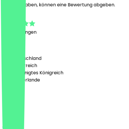
besucht haben, können eine Bewertung abgeben.
5.0
2
Bewertungen
Land
🇩🇪 Deutschland
🇦🇹 Österreich
🇬🇧 Vereinigtes Königreich
🇳🇱 Niederlande
Sprache
Deutsch
English
About