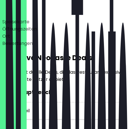
Deals
Speisekarte
Öffnungszeiten
Ort
Bewertungen
Exklusive NeoTaste Deals
Hier findest du alle Deals, die das Restaurant exklusiv
für NeoTaste Nutzer anbietet.
2für1 Hauptgericht
~4 € Vorteil
30 Tage