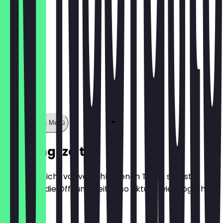
Zeige ganzes Menü
Öffnungszeiten
Damit du nicht vor verschlossenen Türen stehst,
halten wir die Öffnungszeiten so aktuell wie möglich.