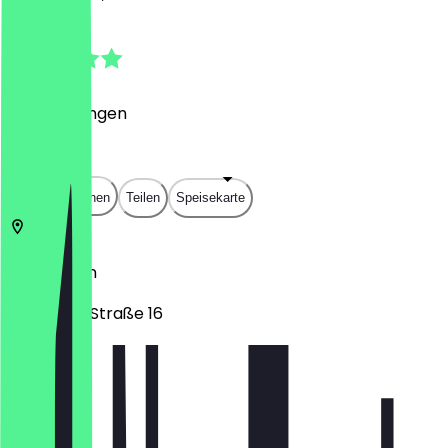
5.0
(
2
Bewertungen
)
€
€
€
€
In App öffnen
Teilen
Speisekarte
50674
Köln
Aachener Straße 16
Montag
Dienstag