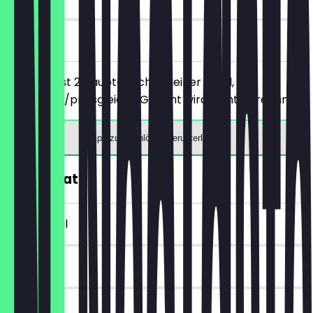
vor Ort
Du bestellst 2 Hauptgerichte deiner Wahl, das
günstigere/preisgleiche Gericht wird nicht berechnet.
App zum Einlösen herunterladen
30% Rabatt
~1 € Vorteil
30 Tage
vor Ort