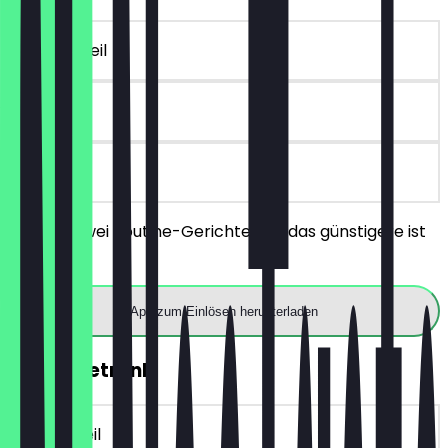
~10 € Vorteil
60 Tage
vor Ort
Bestelle zwei Poutine-Gerichte und das günstigere ist
gratis.
App zum Einlösen herunterladen
Gratis Getränk
~3 € Vorteil