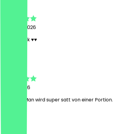
Nina
3. August 2026
Frittenwerk ♥️♥️
C
Clarissa
27. Juli 2026
Lecker!!! Man wird super satt von einer Portion.
C
Christina