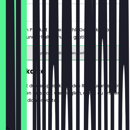
vor Ort
Bestelle ein Produkt deiner Wahl (Getränk, Snack,
Poutine,…) und erhalte Churros gratis.
App zum Einlösen herunterladen
Speisekarte
Hier findest du die Speisekarte des Restaurants. Wir
aktualisieren sie so oft wie möglich, damit du immer
weißt, was dich erwartet.
POUTINE