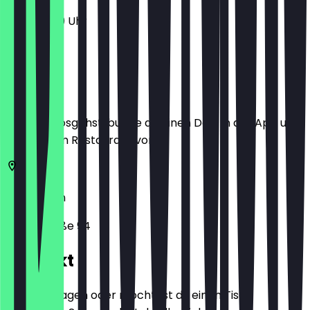
11:30 - 21:00 Uhr
Ort
Bevor du losgehst, buche dir einen Deal in der App und
zeige ihn im Restaurant vor.
50672
Köln
Ehrenstraße 94
Kontakt
Hast du Fragen oder möchtest du einen Tisch