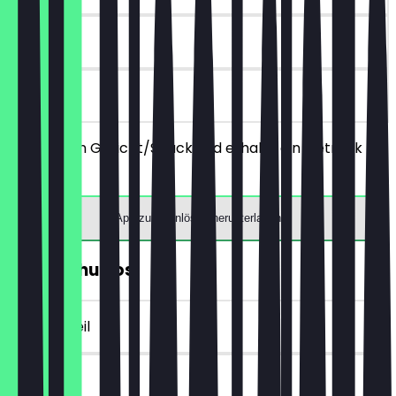
30 Tage
vor Ort
Bestelle ein Gericht/Snack und erhalte ein Getränk
gratis.
App zum Einlösen herunterladen
Gratis Churros
~5 € Vorteil
30 Tage