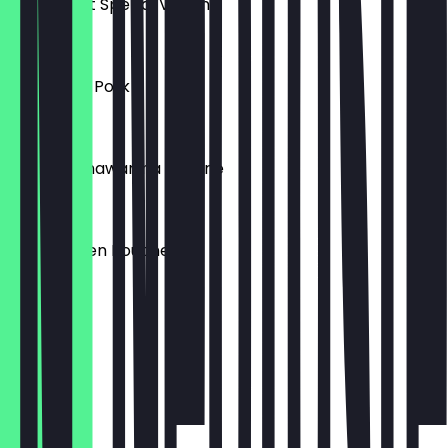
Currywurst Spezial Vegan
8,90 €
Bbq Pulled Pork
8,90 €
Chicken Shawarma Poutine
8,90 €
Bbq Chicken Poutine
9,90 €