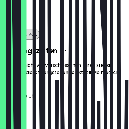
Zeige ganzes Menü
Öffnungszeiten
Damit du nicht vor verschlossenen Türen stehst,
halten wir die Öffnungszeiten so aktuell wie möglich.
11:30 - 21:00 Uhr
Montag
Dienstag