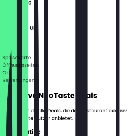
11:30 - 21:00
11:30 - 21:00 Uhr
Deals
Speisekarte
Öffnungszeiten
Ort
Bewertungen
Exklusive NeoTaste Deals
Hier findest du alle Deals, die das Restaurant exklusiv
für NeoTaste Nutzer anbietet.
2für1 Poutine