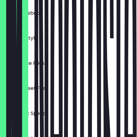
Classic Quebec
7,20 €
Montreal Style
7,90 €
Chili Cheese Fries
8,20 €
Tijuana Street Fries
8,90 €
Currywurst Spezial
8,90 €