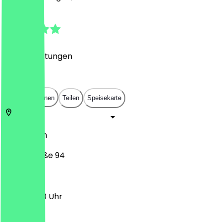
4.8
(
227
Bewertungen
)
€
€
€
€
In App öffnen
Teilen
Speisekarte
50672
Köln
Ehrenstraße 94
11:30 - 21:00 Uhr