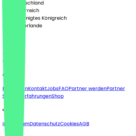
🇩🇪 Deutschland
🇦🇹 Österreich
🇬🇧 Vereinigtes Königreich
🇳🇱 Niederlande
Sprache
Deutsch
English
About
Für Firmen
Kontakt
Jobs
FAQ
Partner werden
Partner
Support
Erfahrungen
Shop
Legal
Impressum
Datenschutz
Cookies
AGB