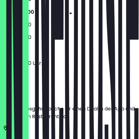
10:00 - 18:00
10:00 - 18:00
10:00 - 18:00
10:00 - 18:00 Uhr
Ort
Bevor du losgehst, buche dir einen Deal in der App und
zeige ihn im Restaurant vor.