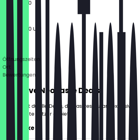
10:00 - 18:00
10:00 - 18:00 Uhr
Deals
Öffnungszeiten
Ort
Bewertungen
Exklusive NeoTaste Deals
Hier findest du alle Deals, die das Restaurant exklusiv
für NeoTaste Nutzer anbietet.
2für1 Cake