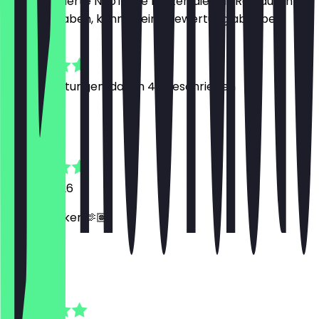
Nur registrierte NeoTaste Nutzer, die das Restaurant
besucht haben, können eine Bewertung abgeben.
4.9
307
Bewertungen, davon 47 geschrieben
M
M.
16. Juni 2026
Richtig lecker 🫶🏽
J
Juli