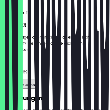
50931
Köln
Dürener Str. 119
Kontakt
Hast du Fragen oder möchtest du einen Tisch
reservieren? Hier findest du alle wichtigen
Kontaktdaten.
Telefon
015906457695
Restaurant anrufen
Bewertungen