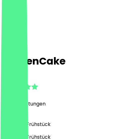
GoldenCake
4.9
(
307
Bewertungen
)
Desserts, Frühstück
Desserts, Frühstück