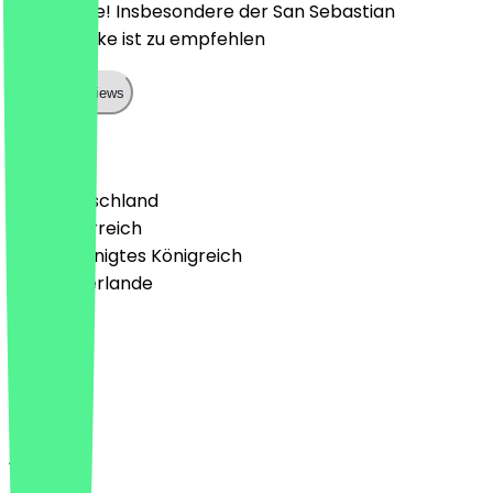
Super Cafe! Insbesondere der San Sebastian
Cheesecake ist zu empfehlen
Show all reviews
Land
🇩🇪 Deutschland
🇦🇹 Österreich
🇬🇧 Vereinigtes Königreich
🇳🇱 Niederlande
Sprache
Deutsch
English
About