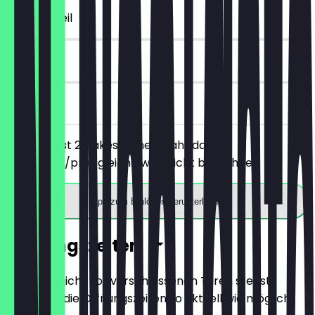
~4 € Vorteil
90 Tage
vor Ort
Du bestellst 2 Cakes deiner Wahl, das
günstigere/preisgleiche wird nicht berechnet.
App zum Einlösen herunterladen
Öffnungszeiten
Damit du nicht vor verschlossenen Türen stehst,
halten wir die Öffnungszeiten so aktuell wie möglich.