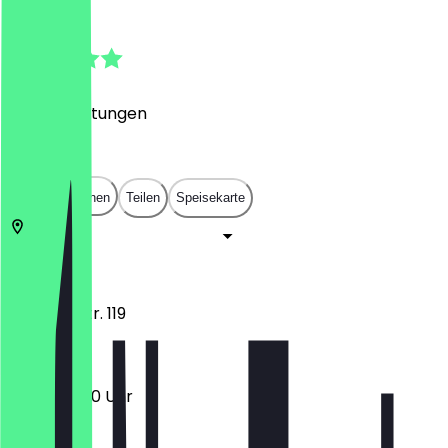
4.9
(
307
Bewertungen
)
€
€
€
€
In App öffnen
Teilen
Speisekarte
50931
Köln
Dürener Str. 119
10:00 - 18:00 Uhr