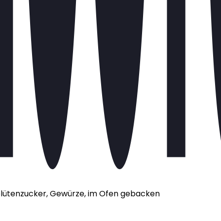
lütenzucker, Gewürze, im Ofen gebacken