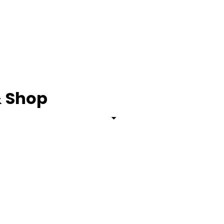
& Shop