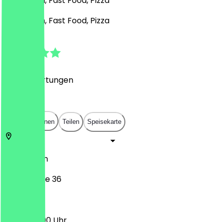
Nahöstlich, Fast Food, Pizza
Nahöstlich, Fast Food, Pizza
4.9
(
557
Bewertungen
)
€
€
€
€
In App öffnen
Teilen
Speisekarte
50674
Köln
Roonstraße 36
12:00 - 22:00 Uhr