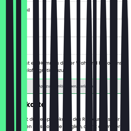
~5 € Vorteil
90 Tage
vor Ort
Du bestellst ein Hummus deiner Wahl und bekommst
eine 3er Falafel gratis dazu.
App zum Einlösen herunterladen
Speisekarte
Hier findest du die Speisekarte des Restaurants. Wir
aktualisieren sie so oft wie möglich, damit du immer