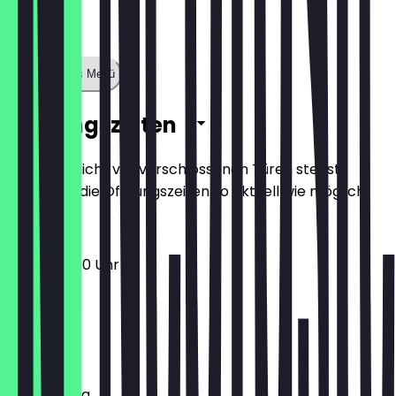
Zeige ganzes Menü
Öffnungszeiten
Damit du nicht vor verschlossenen Türen stehst,
halten wir die Öffnungszeiten so aktuell wie möglich.
12:00 - 22:00 Uhr
Montag
Dienstag
Mittwoch
Donnerstag