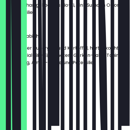
Sauce, ein hartgekochtes Bio-Ei, Pink Sumach Onions
und Petersilie.
11,50 €
Hummus Sabich
Mit frittierter Aubergine und Kartoffel, hartgekochtem
Very-Special-Bio-Ei, Tomaten-Gurken-Salat, Tahini-
Sauce, Zhug, Amba-Sauce und Petersilie.
11,50 €