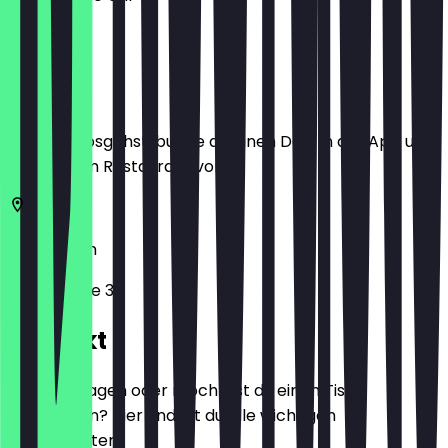
Ort
Bevor du losgehst, buche dir einen Deal in der App und
zeige ihn im Restaurant vor.
50674
Köln
Roonstraße 36
Kontakt
Hast du Fragen oder möchtest du einen Tisch
reservieren? Hier findest du alle wichtigen
Kontaktdaten.