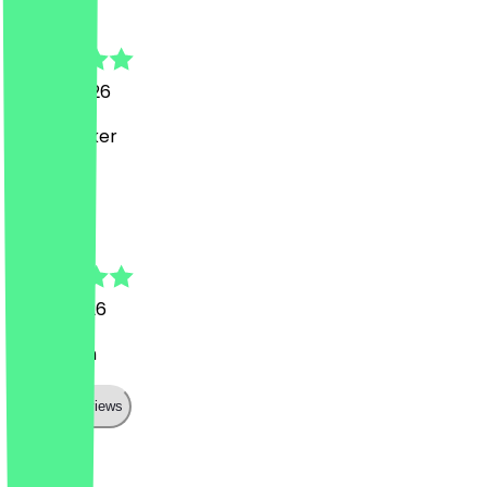
Marlian
13. Juni 2026
Super lecker
M
Max
8. Juni 2026
Top essen
Show all reviews
Land