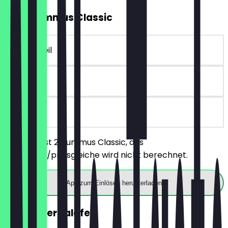
2für1 Hummus Classic
~8 € Vorteil
90 Tage
vor Ort
Du bestellst 2 Hummus Classic, das
günstigere/preisgleiche wird nicht berechnet.
App zum Einlösen herunterladen
GRATIS 3er Falafel