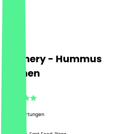
Mashery - Hummus
Kitchen
4.9
(
557
Bewertungen
)