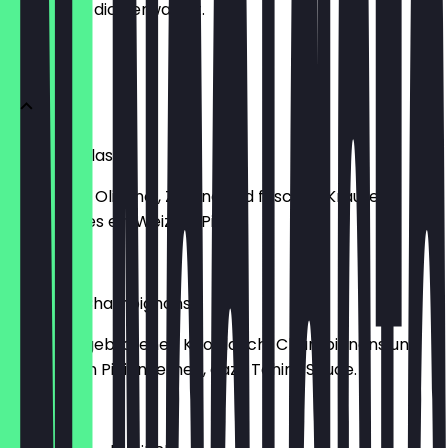
weißt, was dich erwartet.
HUMMUS
Hummus Klassik
Immer mit Olivenöl, Zitrone und frischen Kräutern.
Dazu gibt es ein Weizen-Pita.
8,00 €
Hummus Champignons
Mit frisch gebratenen Knoblauch-Champignons und
gerösteten Pinienkernen, dazu Tahini-Sauce.
10,50 €