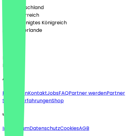
🇩🇪 Deutschland
🇦🇹 Österreich
🇬🇧 Vereinigtes Königreich
🇳🇱 Niederlande
Sprache
Deutsch
English
About
Für Firmen
Kontakt
Jobs
FAQ
Partner werden
Partner
Support
Erfahrungen
Shop
Legal
Impressum
Datenschutz
Cookies
AGB