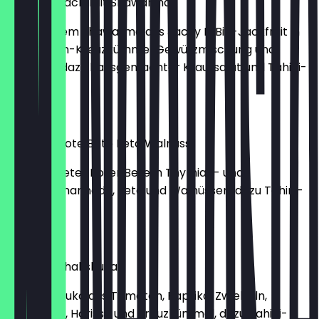
Hummus Jackfruit Shawarma
Mit veganem Shawarma aus Jacky F. Bio-Jackfruit in
Kardamom-Kreuzkümmel Gewürzmischung und
Zwiebeln, dazu hausgemachter Krautsalat und Tahini-
Sauce.
10,50 €
Hummus Rote Bete Feta Walnuss
Mit gerösteter Roter Bete in Thymian- und
Rosmarinmarinade, Feta und Walnüssen, dazu Tahini-
Sauce.
10,50 €
Hummus Shakshuka
Mit Shakshuka aus Tomaten, Paprika, Zwiebeln,
Knoblauch, Harissa und Kreuzkümmel, dazu Tahini-