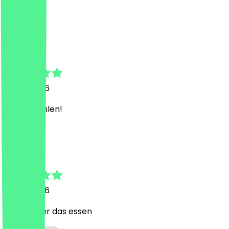
korrigiert.
C
Chiara
18. Juli 2026
Zu empfehlen!
Y
Yassin
18. Juli 2026
Sehr lecker das essen