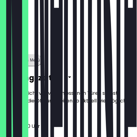
Zeige ganzes Menü
Öffnungszeiten
Damit du nicht vor verschlossenen Türen stehst,
halten wir die Öffnungszeiten so aktuell wie möglich.
11:00 - 23:00 Uhr