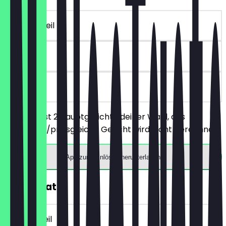
~14 € Vorteil
30 Tage
vor Ort
Du bestellst 2 Hauptgerichte deiner Wahl, das
günstigere/preisgleiche Gericht wird nicht berechnet.
App zum Einlösen herunterladen
30% Rabatt
~4 € Vorteil