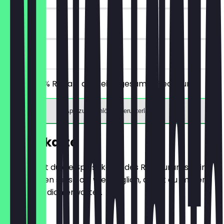
30 Tage
vor Ort
Erhalte 30% Rabatt auf deine gesamte Rechnung!
App zum Einlösen herunterladen
Speisekarte
Hier findest du die Speisekarte des Restaurants. Wir
aktualisieren sie so oft wie möglich, damit du immer
weißt, was dich erwartet.
VORSPEISE