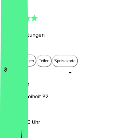
4.8
(
222
Bewertungen
)
€
€
€
€
In App öffnen
Teilen
Speisekarte
50679
Köln
Deutzer Freiheit 82
11:00 - 23:00 Uhr