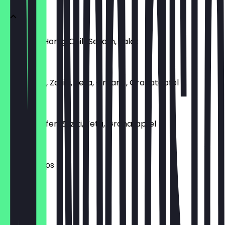
Saganaki, Honig, Chili, Sesam, Salat
6,50 €
Dolmadaki, Zaziki, Feta, Organo, Granatapfel
6,50 €
Zuchini Puffer, Zaziki, Feta, Granatapfel
6,50 €
Brot Mit Dips
3,50 €