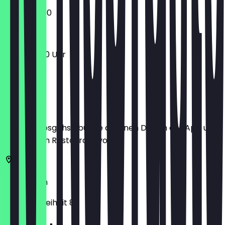
12:00 - 22:00
11:00 - 23:00 Uhr
Ort
Bevor du losgehst, buche dir einen Deal in der App und
zeige ihn im Restaurant vor.
50679
Köln
Deutzer Freiheit 82