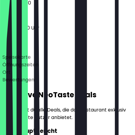
12:00 - 22:00
11:00 - 23:00 Uhr
Deals
Speisekarte
Öffnungszeiten
Ort
Bewertungen
Exklusive NeoTaste Deals
Hier findest du alle Deals, die das Restaurant exklusiv
für NeoTaste Nutzer anbietet.
2für1 Hauptgericht