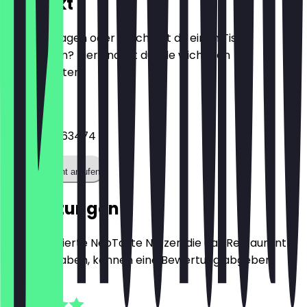
Kontakt
Hast du Fragen oder möchtest du einen Tisch
reservieren? Hier findest du alle wichtigen
Kontaktdaten.
Telefon
+4922196263474
Restaurant anrufen
Bewertungen
Nur registrierte NeoTaste Nutzer, die das Restaurant
besucht haben, können eine Bewertung abgeben.
4.8