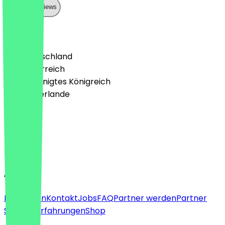
Show all reviews
Land
🇩🇪 Deutschland
🇦🇹 Österreich
🇬🇧 Vereinigtes Königreich
🇳🇱 Niederlande
Sprache
Deutsch
English
About
Für Firmen
Kontakt
Jobs
FAQ
Partner werden
Partner
Support
Erfahrungen
Shop