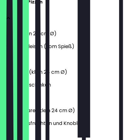
Klassische Pizzen
Gyros (klein 24 cm Ø)
mit Gyrosfleisch (vom Spieß)
9,80 €
Prosciutto (klein 24 cm Ø)
mit Vorderschinken
8,10 €
Frutti Di Mare (klein 24 cm Ø)
mit Meeresfrüchten und Knoblauch
9,80 €