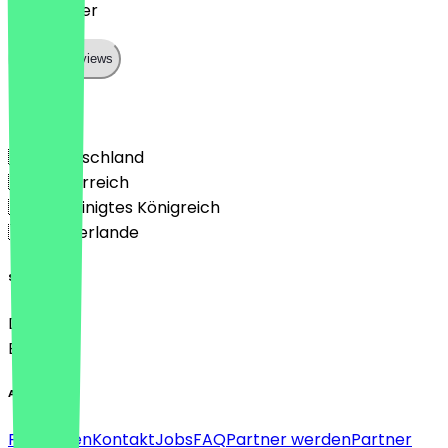
Sehr lecker
Show all reviews
Land
🇩🇪 Deutschland
🇦🇹 Österreich
🇬🇧 Vereinigtes Königreich
🇳🇱 Niederlande
Sprache
Deutsch
English
About
Für Firmen
Kontakt
Jobs
FAQ
Partner werden
Partner