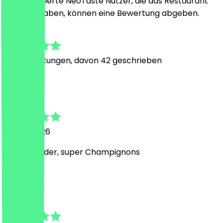
Nur registrierte NeoTaste Nutzer, die das Restaurant
besucht haben, können eine Bewertung abgeben.
4.8
216
Bewertungen, davon 42 geschrieben
L
Lea
28. Juli 2026
Gerne wieder, super Champignons
M
Max