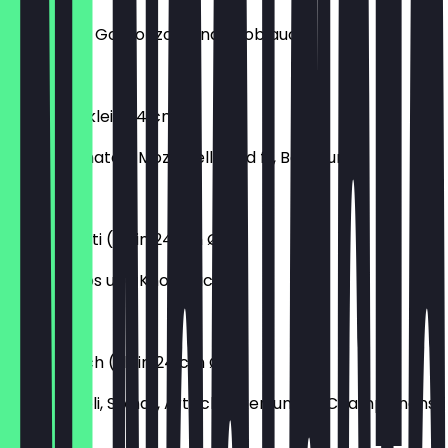
mit Spinat, Gorgonzola und Knoblauch
9,40 €
Caprese (klein 24 cm Ø)
mit fr. Tomaten, Mozzarella und fr, Basilikum
10,70 €
Gamberetti (klein 24 cm Ø)
mit Shrimps und Knoblauch
9,80 €
Vegetarisch (klein 24 cm Ø)
mit Brokkoli, Spinat, Artischocken und fr. Champignons
11,50 €