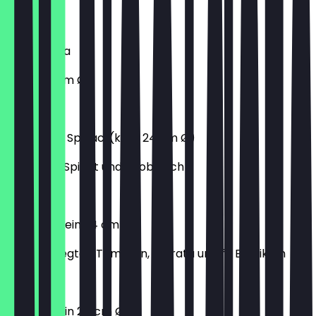
9,40 €
Döner Pizza
(klein 24 cm Ø)
12,40 €
Salmone e Spinaci (klein 24 cm Ø)
mit Lachs, Spinat und Knoblauch
11,10 €
Burrata (klein 24 cm Ø)
mit eingelegten Tomaten, Burrata und fr. Basilikum
11,90 €
Gorgo (klein 24 cm Ø)