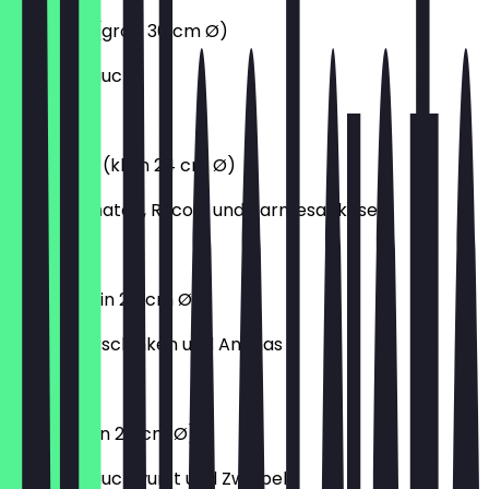
Pizzabrot (groß 30 cm Ø)
mit Knoblauch
4,50 €
Primavera (klein 24 cm Ø)
mit fr. Tomaten, Rucola und Parmesankäse
10,70 €
Hawaii (klein 24 cm Ø)
mit Vorderschinken und Ananas
9,40 €
Sucuk (klein 24 cm Ø)
mit Knoblauchwurst und Zwiebeln