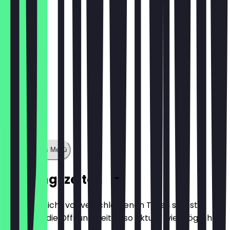
8,10 €
Zeige ganzes Menü
Öffnungszeiten
Damit du nicht vor verschlossenen Türen stehst,
halten wir die Öffnungszeiten so aktuell wie möglich.