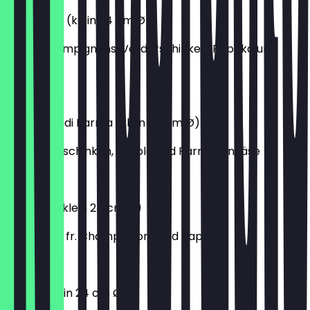
4 Stagione (klein 24 cm Ø)
mit fr. Champignons, Vorderschinken, Paprika und
Thunfisch
12,50 €
Prosciutto di Parma (klein 24 cm Ø)
mit Parmaschinken, Rucola und Parmesankäse
12,90 €
Tricolore (klein 24 cm Ø)
mit Spinat, fr. Champignons und Paprika
10,20 €
Tonno (klein 24 cm Ø)