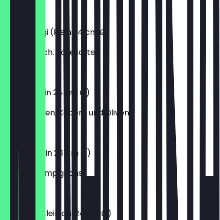
9,80 €
4 Formaggi (klein 24 cm Ø)
mit 4 versch. Käsesorten
11,70 €
Napoli (klein 24 cm Ø)
mit Sardellen, Kapern und Oliven
10,70 €
Funghi (klein 24 cm Ø)
mit fr. Champignons
7,60 €
Delicata (klein ca. 24 cm Ø)