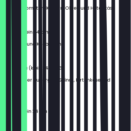
mit eing. Tomaten, Kapern, Oliven und Hirtenkäse
12,00 €
Spinaci (klein 24 cm Ø)
mit Spinat und Knoblauch
7,60 €
Melanzana (klein 24 cm Ø)
mit gegrillter Aubergine, Spinat, Hirtenkäse und
Knoblauch
10,70 €
Salami (klein 24 cm Ø)
8,10 €