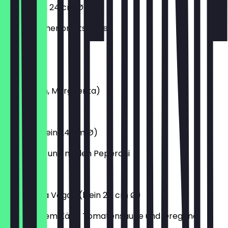
Pollo (klein 24 cm Ø)
mit Hähnchenbruststreifen
8,10 €
Pizzablech
(40x60 cm, Margherita)
20,00 €
Diavolo (klein 24 cm Ø)
mit Salami und milden Peperoni
9,40 €
Margherita Vegan (klein 24 cm Ø)
mit veganem Käse, Tomatensauce und Oregano