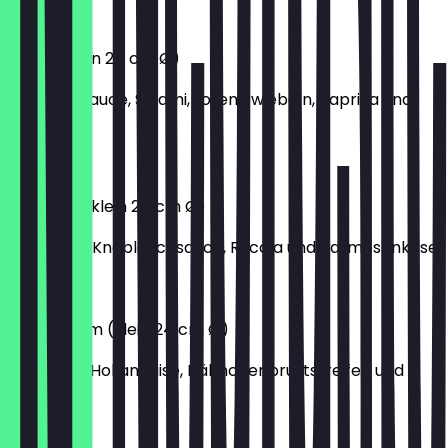
9,80 €
Texas (klein 24 cm Ø)
mit BBQ-Sauce, Salami, roten Zwiebeln, Paprika und
Mais
12,00 €
Focaccia (klein 24 cm Ø)
mit Pesto-Knoblauchsauce, Rucola und Parmesankäse
10,70 €
Amsterdam (klein 24 cm Ø)
mit Sauce Hollandaise, Hähnchenbruststreifen und
Brokkoli
11,20 €