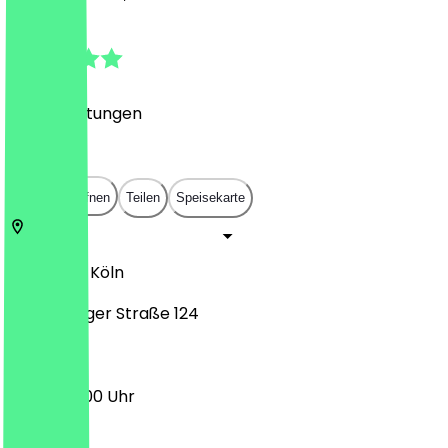
4.8
(
216
Bewertungen
)
€
€
€
€
In App öffnen
Teilen
Speisekarte
Unicenter
Köln
Luxemburger Straße 124
12:00 - 22:00 Uhr