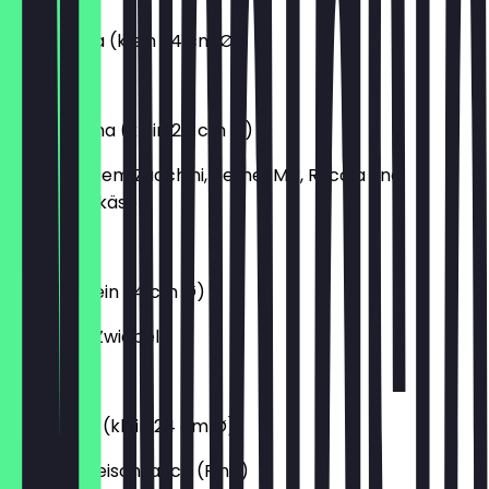
Margherita (klein 24 cm Ø)
6,30 €
Mediterrana (klein 24 cm Ø)
mit gegrilltem Zucchini, Kerne-Mix, Rucola und
Parmesankäse
12,00 €
Cipolla (klein 24 cm Ø)
mit roten Zwiebeln
7,60 €
Bolognese (klein 24 cm Ø)
mit Hackfleischsauce (Rind)