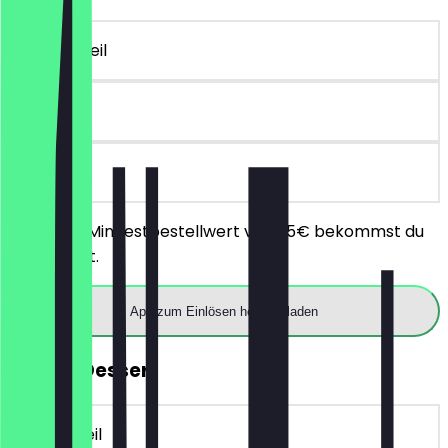
~10 € Vorteil
90 Tage
vor Ort
Ab einem Mindestbestellwert von 25€ bekommst du
10€ Rabatt.
App zum Einlösen herunterladen
GRATIS Dessert
~5 € Vorteil