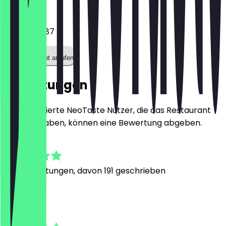
Telefon
02212978387
Restaurant anrufen
Bewertungen
Nur registrierte NeoTaste Nutzer, die das Restaurant
besucht haben, können eine Bewertung abgeben.
4.8
892
Bewertungen, davon 191 geschrieben
Y
Yannick