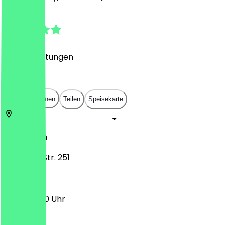
4.8
(
892
Bewertungen
)
€
€
€
€
In App öffnen
Teilen
Speisekarte
50937
Köln
Zülpicher Str. 251
11:30 - 22:00 Uhr