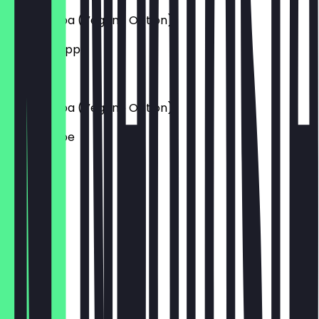
Sabji Shorba (Vegane Option)
Gemüsesuppe
5,90 €
Daal Shorba (Vegane Option)
Linsensuppe
5,90 €