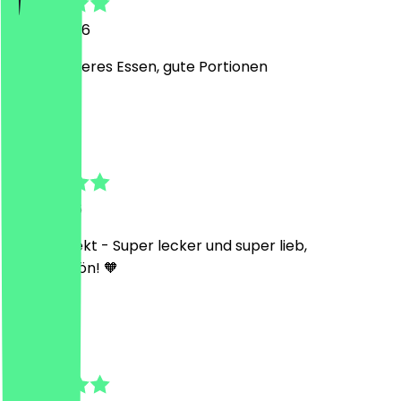
30. Juli 2026
Super leckeres Essen, gute Portionen
N
Nina
8. Juli 2026
Alles perfekt - Super lecker und super lieb,
Dankeschön! 🧡
L
Laura