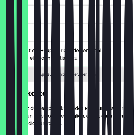
90 Tage
vor Ort
Du bestellst ein Hauptgericht deiner Wahl und
bekommst ein Naan gratis dazu.
App zum Einlösen herunterladen
Speisekarte
Hier findest du die Speisekarte des Restaurants. Wir
aktualisieren sie so oft wie möglich, damit du immer
weißt, was dich erwartet.