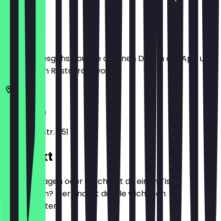
Ort
Bevor du losgehst, buche dir einen Deal in der App und
zeige ihn im Restaurant vor.
50937
Köln
Zülpicher Str. 251
Kontakt
Hast du Fragen oder möchtest du einen Tisch
reservieren? Hier findest du alle wichtigen
Kontaktdaten.