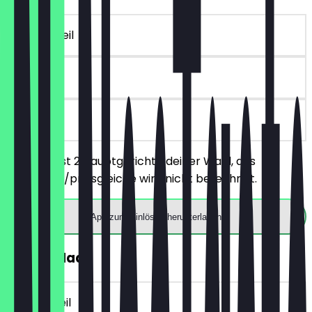
~12 € Vorteil
90 Tage
vor Ort
Du bestellst 2 Hauptgerichte deiner Wahl, das
günstigere/preisgleiche wird nicht berechnet.
App zum Einlösen herunterladen
GRATIS Naan
~6 € Vorteil