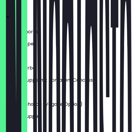
Suppen
Chicken Shorba
Hühnersuppe
6,90 €
Jhinga Shorba
Garnelensuppe mit Tomaten-Concasse
7,90 €
Tomatoe Shorba (Vegane Option)
Tomatensuppe
5,90 €