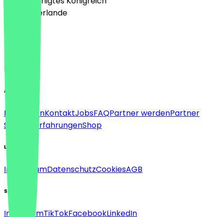
🇬🇧 Vereinigtes Königreich
🇳🇱 Niederlande
Sprache
Deutsch
English
About
Für Firmen
Kontakt
Jobs
FAQ
Partner werden
Partner
Support
Erfahrungen
Shop
Legal
Impressum
Datenschutz
Cookies
AGB
Social
Instagram
TikTok
Facebook
LinkedIn