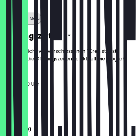
Zeige ganzes Menü
Öffnungszeiten
Damit du nicht vor verschlossenen Türen stehst,
halten wir die Öffnungszeiten so aktuell wie möglich.
11:30 - 22:00 Uhr
Montag
Dienstag
Mittwoch
Donnerstag