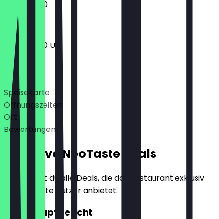
11:30 - 22:00
11:30 - 22:00 Uhr
Deals
Speisekarte
Öffnungszeiten
Ort
Bewertungen
Exklusive NeoTaste Deals
Hier findest du alle Deals, die das Restaurant exklusiv
für NeoTaste Nutzer anbietet.
2für1 Hauptgericht