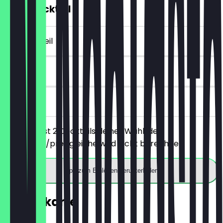
2für1 Cocktail
~13 € Vorteil
90 Tage
vor Ort
Du bestellst 2 Cocktails deiner Wahl, der
günstigere/preisgleiche wird nicht berechnet.
App zum Einlösen herunterladen
Speisekarte