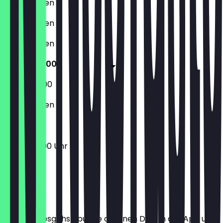
Geschlossen
Geschlossen
Geschlossen
19:00 - 03:00
17:00 - 03:00
Geschlossen
19:00 - 03:00 Uhr
Ort
Bevor du losgehst, buche dir einen Deal in der App und