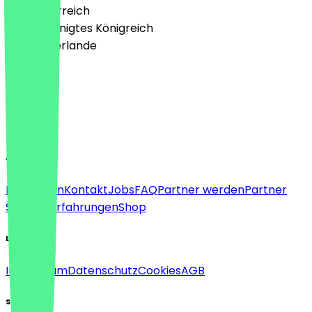
🇦🇹 Österreich
🇬🇧 Vereinigtes Königreich
🇳🇱 Niederlande
Sprache
Deutsch
English
About
Für Firmen
Kontakt
Jobs
FAQ
Partner werden
Partner
Support
Erfahrungen
Shop
Legal
Impressum
Datenschutz
Cookies
AGB
Social