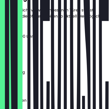
Damit du nicht vor verschlossenen Türen stehst,
halten wir die Öffnungszeiten so aktuell wie möglich.
19:00 - 03:00 Uhr
Montag
Dienstag
Mittwoch
Donnerstag
Freitag
Samstag
Sonntag
Geschlossen