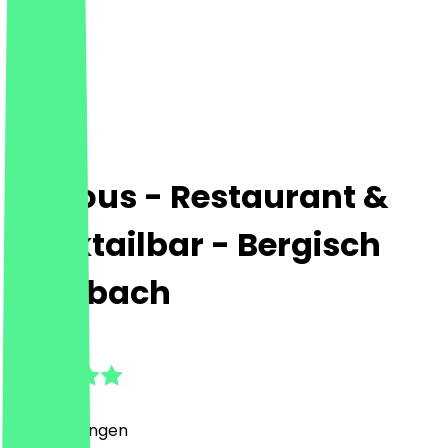
Various - Restaurant &
Cocktailbar - Bergisch
Gladbach
5.0
(
5
Bewertungen