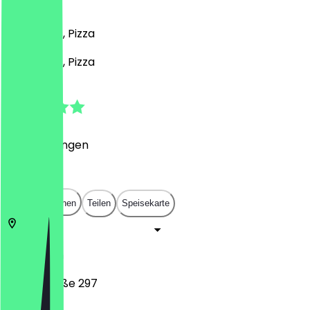
)
Bar, Drinks, Pizza
Bar, Drinks, Pizza
5.0
(
5
Bewertungen
)
€
€
€
€
In App öffnen
Teilen
Speisekarte
51465
Köln
Hauptstraße 297