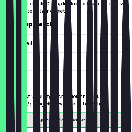
Hier findest du alle Deals, die das Restaurant exklusiv
für NeoTaste Nutzer anbietet.
2für1 Hauptgericht
~14 € Vorteil
90 Tage
vor Ort
Du bestellst 2 Hauptgerichte deiner Wahl, das
günstigere/preisgleiche wird nicht berechnet.
App zum Einlösen herunterladen