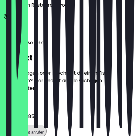
zeige ihn im Restaurant vor.
51465
Köln
Hauptstraße 297
Kontakt
Hast du Fragen oder möchtest du einen Tisch
reservieren? Hier findest du alle wichtigen
Kontaktdaten.
Telefon
01759604885
Restaurant anrufen