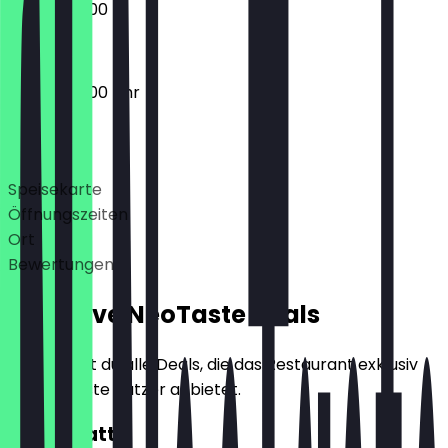
09:00 - 22:00
09:00 - 22:00 Uhr
Deals
Speisekarte
Öffnungszeiten
Ort
Bewertungen
Exklusive NeoTaste Deals
Hier findest du alle Deals, die das Restaurant exklusiv
für NeoTaste Nutzer anbietet.
10€ Rabatt