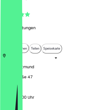
4.8
(
292
Bewertungen
)
€
€
€
€
In App öffnen
Teilen
Speisekarte
44137
Dortmund
Kampstraße 47
09:00 - 22:00 Uhr