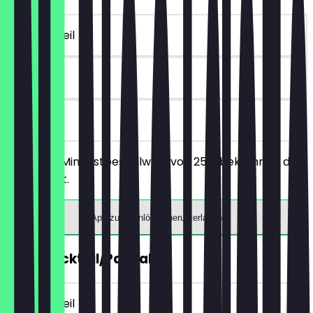
~10 € Vorteil
90 Tage
vor Ort
Ab einem Mindestbestellwert von 25€ bekommst du
10€ Rabatt.
App zum Einlösen herunterladen
2für1 Cocktail/Pancakes
~10 € Vorteil