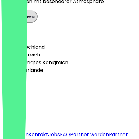
Toller Laden mit besonderer Atmosphäre
Show all reviews
Land
🇩🇪 Deutschland
🇦🇹 Österreich
🇬🇧 Vereinigtes Königreich
🇳🇱 Niederlande
Sprache
Deutsch
English
About
Für Firmen
Kontakt
Jobs
FAQ
Partner werden
Partner