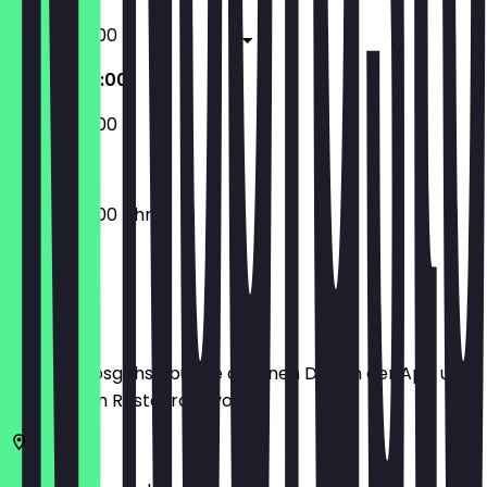
09:00 - 22:00
09:00 - 22:00
09:00 - 22:00
09:00 - 22:00 Uhr
Ort
Bevor du losgehst, buche dir einen Deal in der App und
zeige ihn im Restaurant vor.