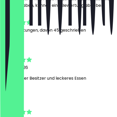
besucht haben, können eine Bewertung abgeben.
4.8
292
Bewertungen, davon 45 geschrieben
N
Nico
30. Juni 2026
Super netter Besitzer und leckeres Essen
D
Daniel