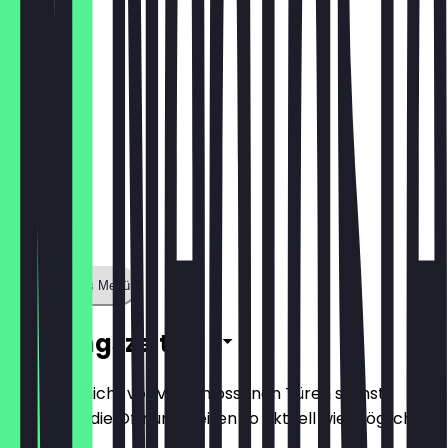
Brunch
Zeige ganzes Menü
Öffnungszeiten
Damit du nicht vor verschlossenen Türen stehst,
halten wir die Öffnungszeiten so aktuell wie möglich.