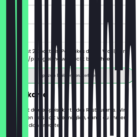
90 Tage
vor Ort
Du bestellst 2 Cocktails/Pancakes deiner Wahl, der
günstigere/preisgleiche wird nicht berechnet.
App zum Einlösen herunterladen
Speisekarte
Hier findest du die Speisekarte des Restaurants. Wir
aktualisieren sie so oft wie möglich, damit du immer
weißt, was dich erwartet.