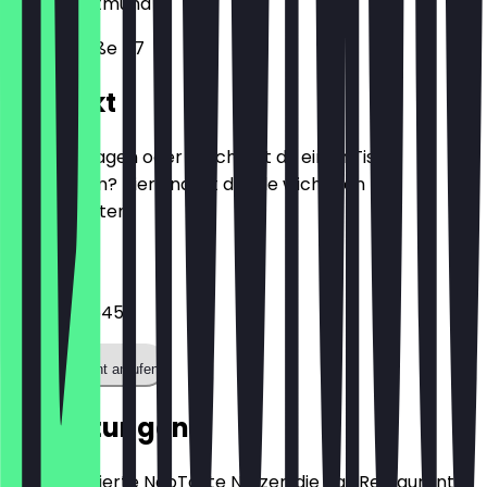
44137
Dortmund
Kampstraße 47
Kontakt
Hast du Fragen oder möchtest du einen Tisch
reservieren? Hier findest du alle wichtigen
Kontaktdaten.
Telefon
023144425455
Restaurant anrufen
Bewertungen
Nur registrierte NeoTaste Nutzer, die das Restaurant