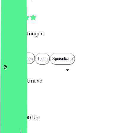
4.7
(
258
Bewertungen
)
€
€
€
€
In App öffnen
Teilen
Speisekarte
44263
Dortmund
Am Stift 16
10:00 - 23:00 Uhr