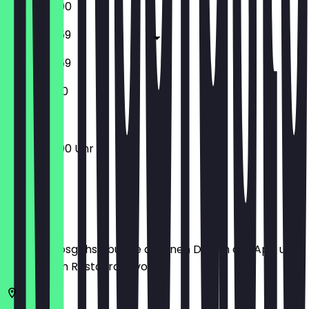
10:00 - 23:00
10:00 - 23:59
10:00 - 23:59
11:00 - 23:00
10:00 - 23:00 Uhr
Ort
Bevor du losgehst, buche dir einen Deal in der App und
zeige ihn im Restaurant vor.