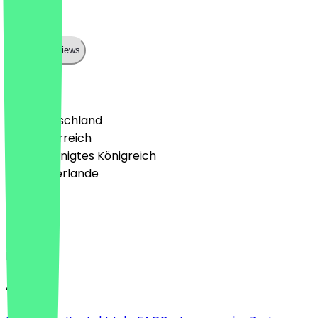
Neotaste
Show all reviews
Land
🇩🇪 Deutschland
🇦🇹 Österreich
🇬🇧 Vereinigtes Königreich
🇳🇱 Niederlande
Sprache
Deutsch
English
About