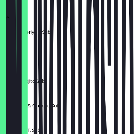
BELIEBT
Chicken Teriyaki Sub
8,39 €
Tuna Sub
7,69 €
Chicken Fajita Sub
8,39 €
Philly Beef & Cheese Sub
8,39 €
Italian B.M.T. Sub