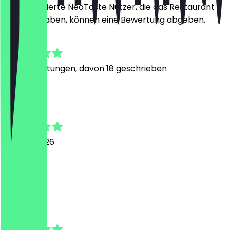
Nur registrierte NeoTaste Nutzer, die das Restaurant
besucht haben, können eine Bewertung abgeben.
4.7
258
Bewertungen, davon 18 geschrieben
H
Haresh
6. März 2026
Neotaste
C
Charlotte