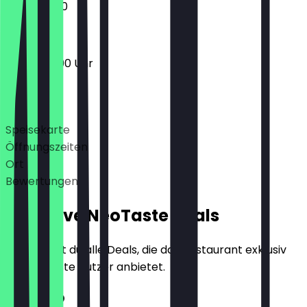
11:00 - 23:00
10:00 - 23:00 Uhr
Deals
Speisekarte
Öffnungszeiten
Ort
Bewertungen
Exklusive NeoTaste Deals
Hier findest du alle Deals, die das Restaurant exklusiv
für NeoTaste Nutzer anbietet.
2für1 Sub