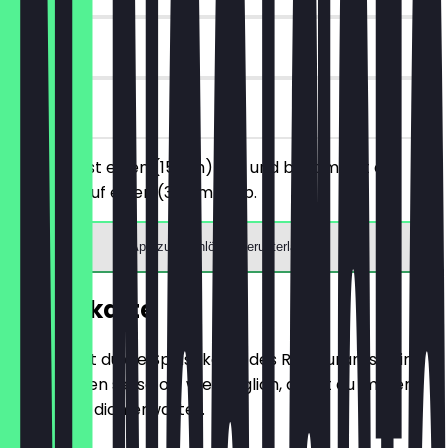
7 Tage
vor Ort
Du bestellst einen (15 cm) Sub und bekommst ein
Upgrade auf einen (30 cm) Sub.
App zum Einlösen herunterladen
Speisekarte
Hier findest du die Speisekarte des Restaurants. Wir
aktualisieren sie so oft wie möglich, damit du immer
weißt, was dich erwartet.