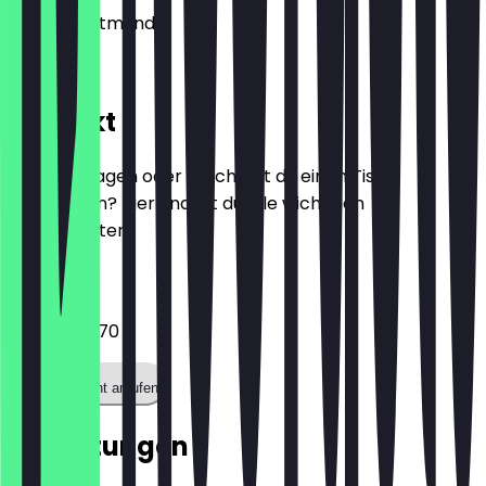
44263
Dortmund
Am Stift 16
Kontakt
Hast du Fragen oder möchtest du einen Tisch
reservieren? Hier findest du alle wichtigen
Kontaktdaten.
Telefon
0231 41911770
Restaurant anrufen
Bewertungen