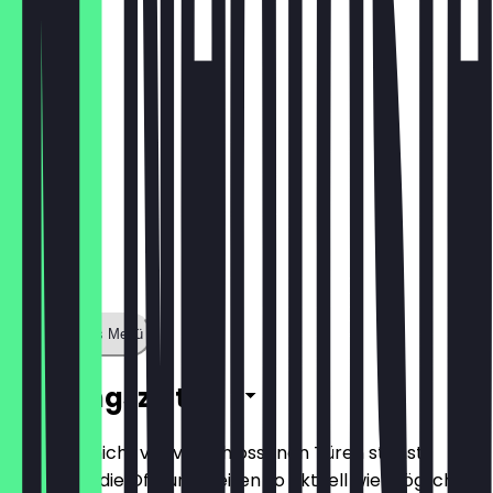
7,69 €
Zeige ganzes Menü
Öffnungszeiten
Damit du nicht vor verschlossenen Türen stehst,
halten wir die Öffnungszeiten so aktuell wie möglich.