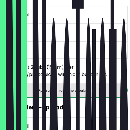
~3 € Vorteil
7 Tage
vor Ort
Du bestellst 2 Subs (15 cm), der
günstigere/preisgleiche wird nicht berechnet.
App zum Einlösen herunterladen
GRATIS Menü-Upgrade
~3 € Vorteil