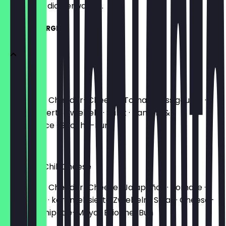
weißt, was dich erwartet.
CLASSIC BURGER
Cheesy
100% Beef · Cheddar-Cheese · Tomate · Essiggurke ·
karamellisierte Zwiebeln · Salat · Ranch- &
Burgersauce · Brioche-Bun
11,90 €
New York Chili Cheese
100% Beef · Cheddar-Cheese · Jalapeños · Tomate ·
Essiggurke · karamellisierte Zwiebeln · Salat · Cheese-
Sauce & Chipotle-Mayo · Brioche-Bun