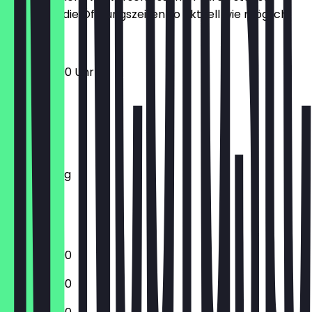
halten wir die Öffnungszeiten so aktuell wie möglich.
12:00 - 23:00 Uhr
Montag
Dienstag
Mittwoch
Donnerstag
Freitag
Samstag
Sonntag
12:00 - 22:00
12:00 - 22:00