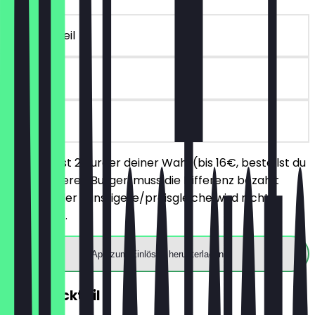
~16 € Vorteil
90 Tage
vor Ort
Du bestellst 2 Burger deiner Wahl (bis 16€, bestellst du
einen teureren Burger, muss die Differenz bezahlt
werden), der günstigere/preisgleiche wird nicht
berechnet.
App zum Einlösen herunterladen
2für1 Cocktail