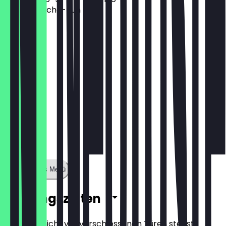
Mayo · Brioche-Bun
15,40 €
Zeige ganzes Menü
Öffnungszeiten
Damit du nicht vor verschlossenen Türen stehst,