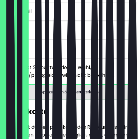
~8 € Vorteil
30 Tage
vor Ort
Du bestellst 2 Cocktails deiner Wahl, der
günstigere/preisgleiche wird nicht berechnet.
App zum Einlösen herunterladen
Speisekarte
Hier findest du die Speisekarte des Restaurants. Wir
aktualisieren sie so oft wie möglich, damit du immer