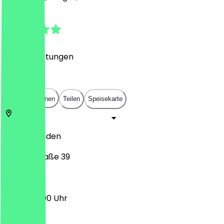
4.7
(
1127
Bewertungen
)
€
€
€
€
In App öffnen
Teilen
Speisekarte
01099
Dresden
Louisenstraße 39
12:00 - 23:00 Uhr