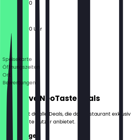
12:00 - 22:00
12:00 - 23:00 Uhr
Deals
Speisekarte
Öffnungszeiten
Ort
Bewertungen
Exklusive NeoTaste Deals
Hier findest du alle Deals, die das Restaurant exklusiv
für NeoTaste Nutzer anbietet.
2für1 Burger