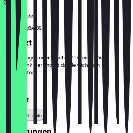
01099
Dresden
Louisenstraße 39
Kontakt
Hast du Fragen oder möchtest du einen Tisch
reservieren? Hier findest du alle wichtigen
Kontaktdaten.
Telefon
035120611211
Restaurant anrufen
Bewertungen