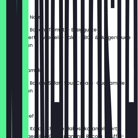
12,40 €
The Chuck Norris
100% Beef · Bacon · Tomate · Essiggurke ·
karamellisierte Zwiebeln · Salat · BBQ- & Burgersauce ·
Brioche-Bun
12,90 €
Holy Guacamole
100% Beef · Bacon · Salat · Sour Cream · Guacamole ·
Brioche-Bun
13,40 €
Truffled Beef
100% Beef · Italian Cheese Flakes · karamellisierte
Zwiebeln · gegrillte Champignons · Rucola · Trüffel-