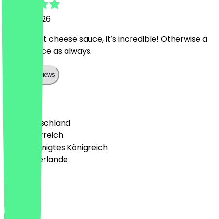
24. Mai 2026
Try the hot cheese sauce, it’s incredible! Otherwise a
good choice as always.
Show all reviews
Land
🇩🇪 Deutschland
🇦🇹 Österreich
🇬🇧 Vereinigtes Königreich
🇳🇱 Niederlande
Sprache
Deutsch
English