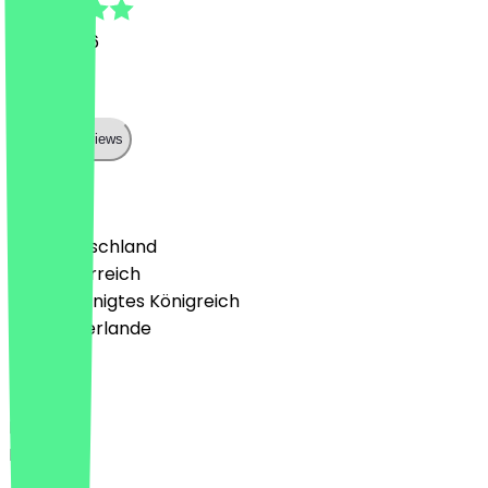
3. Juli 2026
alles top
Show all reviews
Land
🇩🇪 Deutschland
🇦🇹 Österreich
🇬🇧 Vereinigtes Königreich
🇳🇱 Niederlande
Sprache
Deutsch
English