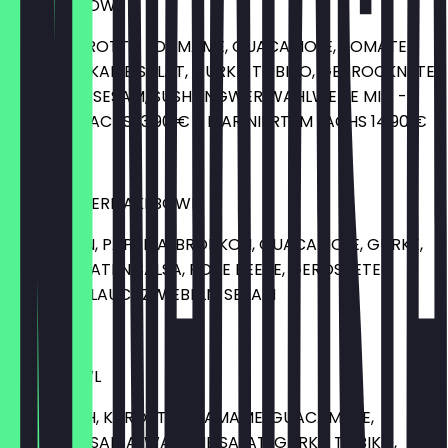
SALMON BOWL
LACHS, KAROTTE, EDAMAME, GUACAMOLE, TOMATEN
SALSA, WAKAME SALAT, GURKE, TOBIKO, GETROCKNETE
SEEALGEN, SESAM, SUSHI INGWER WAHLWEISE MIT: -
RÄUCHERLACHS 13,90 € - MARINIERTEM LACHS 14,90 €
13,90 €
CHICKEN TERIYAKI BOWL
HÄHNCHEN, PAPRIKA, BROKKOLI, GUACAMOLE, GURKE,
MAIS, TOMATEN SALSA, ROTE BEETE, GERÖSTETE
ZWIEBELN, LAUCHZWIEBELN, SESAM
13,90 €
TUNA BOWL
THUNFISCH, KAROTTE, EDAMAME, GUACAMOLE,
TOMATEN SALSA, WAKAME SALAT, GURKE, TOBIKO,