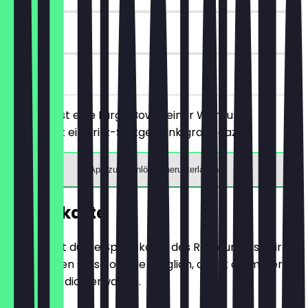
30 Tage
vor Ort
Du bestellst eine Large Bowl deiner Wahl und
bekommst ein Fritz-Softgetränk gratis dazu.
App zum Einlösen herunterladen
Speisekarte
Hier findest du die Speisekarte des Restaurants. Wir
aktualisieren sie so oft wie möglich, damit du immer
weißt, was dich erwartet.