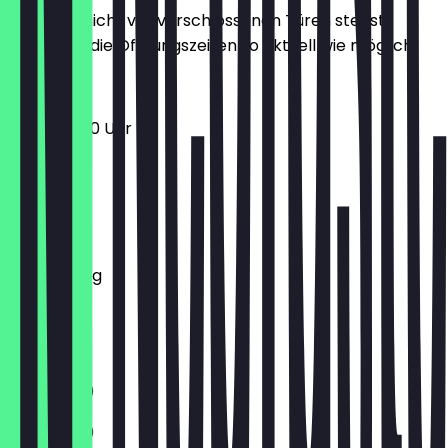
Damit du nicht vor verschlossenen Türen stehst,
halten wir die Öffnungszeiten so aktuell wie möglich.
16:00 - 21:00 Uhr
Montag
Dienstag
Mittwoch
Donnerstag
Freitag
Samstag
Sonntag
11:30 - 21:00
11:30 - 21:00