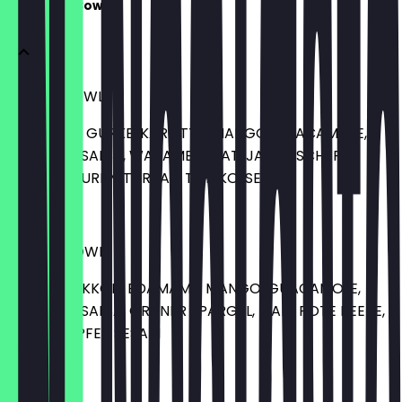
Signature Bowls
SHRIMP BOWL
GARNELEN, GURKE, KAROTTE, MANGO, GUACAMOLE,
TOMATEN SALSA, WAKAME SALAT, JAPANISCHER
RETTICH, SURIMI TARTAR, TOBIKO, SESAM
13,90 €
VEGGIE BOWL
TOFU, BROKKOLI, EDAMAME, MANGO, GUACAMOLE,
TOMATEN SALSA, GRÜNER SPARGEL, MAIS, ROTE BEETE,
GRANATAPFEL, SESAM
13,90 €