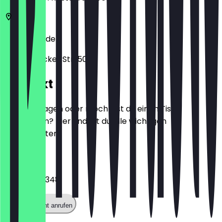
01099
Dresden
Königsbrücker Str. 50
Kontakt
Hast du Fragen oder möchtest du einen Tisch
reservieren? Hier findest du alle wichtigen
Kontaktdaten.
Telefon
035127585348
Restaurant anrufen