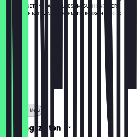
GETROCKNETE SEEALGEN, SESAM, SUSHI INGWER
WAHLWEISE MIT: MARINIERTEM THUNFISCH 16,90 €
15,90 €
Zeige ganzes Menü
Öffnungszeiten