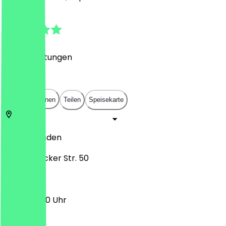
4.9
(
671
Bewertungen
)
€
€
€
€
In App öffnen
Teilen
Speisekarte
01099
Dresden
Königsbrücker Str. 50
16:00 - 21:00 Uhr