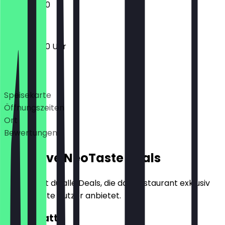
16:00 - 21:00
16:00 - 21:00 Uhr
Deals
Speisekarte
Öffnungszeiten
Ort
Bewertungen
Exklusive NeoTaste Deals
Hier findest du alle Deals, die das Restaurant exklusiv
für NeoTaste Nutzer anbietet.
10€ Rabatt