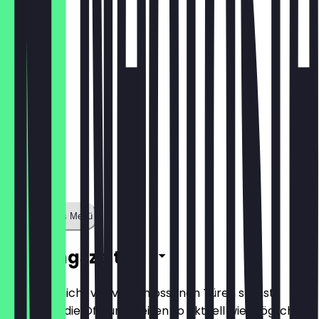
4,90 €
Zeige ganzes Menü
Öffnungszeiten
Damit du nicht vor verschlossenen Türen stehst,
halten wir die Öffnungszeiten so aktuell wie möglich.