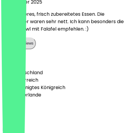
22. Oktober 2025
Sehr leckeres, frisch zubereitetes Essen. Die
Mitarbeiter waren sehr nett. Ich kann besonders die
Mango Bowl mit Falafel empfehlen. :)
Show all reviews
Land
🇩🇪 Deutschland
🇦🇹 Österreich
🇬🇧 Vereinigtes Königreich
🇳🇱 Niederlande
Sprache
Deutsch
English