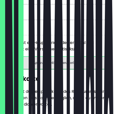
30 Tage
vor Ort
Du bestellst ein Hauptgericht deiner Wahl und
bekommst eine Vorspeise gratis dazu.
App zum Einlösen herunterladen
Speisekarte
Hier findest du die Speisekarte des Restaurants. Wir
aktualisieren sie so oft wie möglich, damit du immer
weißt, was dich erwartet.