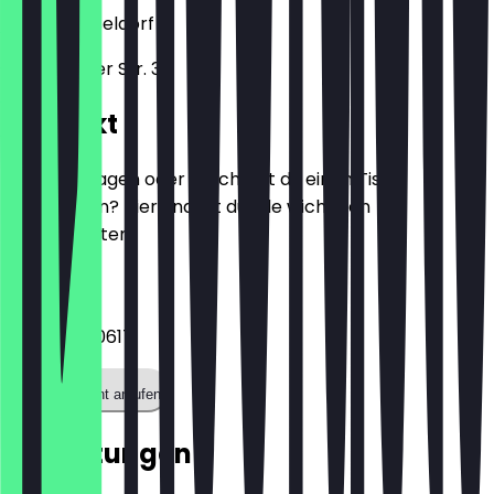
40219
Düsseldorf
Gladbacher Str. 31
Kontakt
Hast du Fragen oder möchtest du einen Tisch
reservieren? Hier findest du alle wichtigen
Kontaktdaten.
Telefon
0176 55380617
Restaurant anrufen
Bewertungen