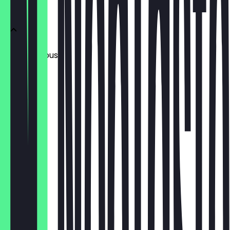
Vorspeisen
Baba Ganoush
5,90 €
Cig Köffte
4,90 €
Makmur
4,90 €
Hummus
4,90 €
Falafel