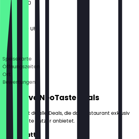
14:00 - 21:30
11:30 - 21:30 Uhr
Deals
Speisekarte
Öffnungszeiten
Ort
Bewertungen
Exklusive NeoTaste Deals
Hier findest du alle Deals, die das Restaurant exklusiv
für NeoTaste Nutzer anbietet.
10€ Rabatt