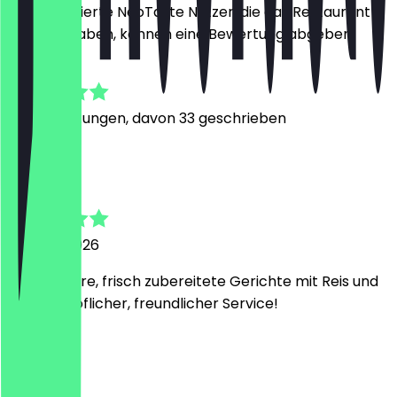
Nur registrierte NeoTaste Nutzer, die das Restaurant
besucht haben, können eine Bewertung abgeben.
4.9
190
Bewertungen, davon 33 geschrieben
V
Valerii
20. April 2026
Sehr leckere, frisch zubereitete Gerichte mit Reis und
ein sehr höflicher, freundlicher Service!
M
Moritz