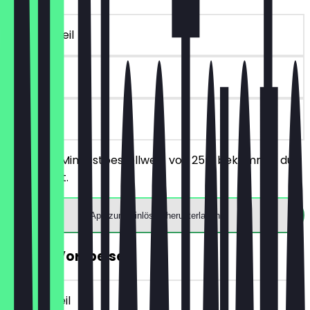
~10 € Vorteil
90 Tage
vor Ort
Ab einem Mindestbestellwert von 25€ bekommst du
10€ Rabatt.
App zum Einlösen herunterladen
GRATIS Vorspeise
~6 € Vorteil