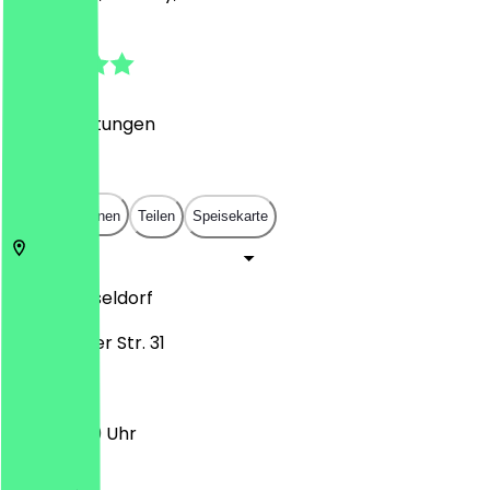
4.9
(
190
Bewertungen
)
€
€
€
€
In App öffnen
Teilen
Speisekarte
40219
Düsseldorf
Gladbacher Str. 31
11:30 - 21:30 Uhr