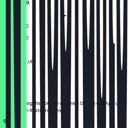
11:30 - 21:30
11:30 - 21:30
14:00 - 21:30
14:00 - 21:30
11:30 - 21:30 Uhr
Ort
Bevor du losgehst, buche dir einen Deal in der App und
zeige ihn im Restaurant vor.