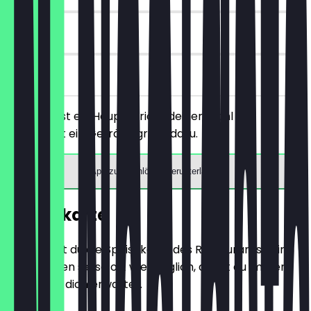
90 Tage
vor Ort
Du bestellst ein Hauptgericht deiner Wahl und
bekommst ein Getränk gratis dazu.
App zum Einlösen herunterladen
Speisekarte
Hier findest du die Speisekarte des Restaurants. Wir
aktualisieren sie so oft wie möglich, damit du immer
weißt, was dich erwartet.