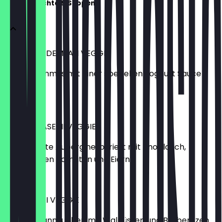
Kleine Gerichte & Suppen
KASHKE BADEMJAN VEGGIE
Auberginenmus mit einer speziellen Joghurt Sauce
(Kashk*)
8,90 €
MIRZA GHASEMI VEGGIE
geräucherte Aubergine, püriert mit Knoblauch,
gedünsteten Tomaten und Eiern
8,90 €
KUKU SABZI VEGGIE
Kräuterpfannkuchen mit Walnüssen und Berberitzen