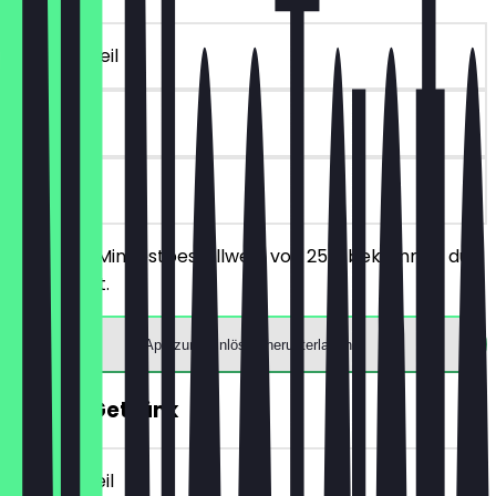
~10 € Vorteil
90 Tage
vor Ort
Ab einem Mindestbestellwert von 25€ bekommst du
10€ Rabatt.
App zum Einlösen herunterladen
GRATIS Getränk
~4 € Vorteil