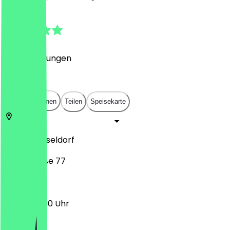
4.8
(
74
Bewertungen
)
€
€
€
€
In App öffnen
Teilen
Speisekarte
40227
Düsseldorf
Linienstraße 77
12:00 - 22:00 Uhr