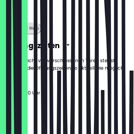
Zeige ganzes Menü
Öffnungszeiten
Damit du nicht vor verschlossenen Türen stehst,
halten wir die Öffnungszeiten so aktuell wie möglich.
12:00 - 22:00 Uhr
Montag
Dienstag
Mittwoch