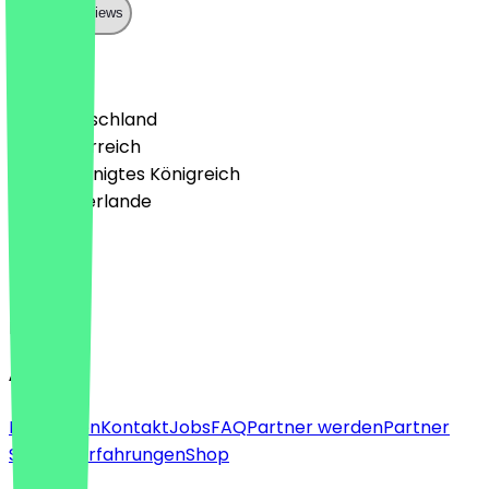
Show all reviews
Land
🇩🇪 Deutschland
🇦🇹 Österreich
🇬🇧 Vereinigtes Königreich
🇳🇱 Niederlande
Sprache
Deutsch
English
About
Für Firmen
Kontakt
Jobs
FAQ
Partner werden
Partner
Support
Erfahrungen
Shop