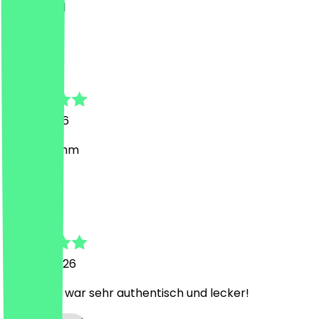
Tasty food
K
Kwok
3. Juni 2026
lecker Lamm
D
Danial
13. April 2026
Das Essen war sehr authentisch und lecker!