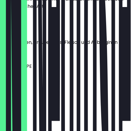
auf persischer Art
8,90 €
DOLME
Gelbe Linsen, Kräuter, Reis, Fleisch und Auberginen
10,00 €
TAGESSUPPE
6,00 €