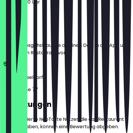
12:00 - 22:00 Uhr
Ort
Bevor du losgehst, buche dir einen Deal in der App und
zeige ihn im Restaurant vor.
40227
Düsseldorf
Linienstraße 77
Bewertungen
Nur registrierte NeoTaste Nutzer, die das Restaurant
besucht haben, können eine Bewertung abgeben.