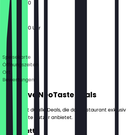
13:00 - 22:00
12:00 - 22:00 Uhr
Deals
Speisekarte
Öffnungszeiten
Ort
Bewertungen
Exklusive NeoTaste Deals
Hier findest du alle Deals, die das Restaurant exklusiv
für NeoTaste Nutzer anbietet.
10€ Rabatt