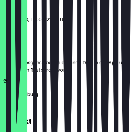
11:00 - 15:00, 17:00 - 22:00 Uhr
Ort
Bevor du losgehst, buche dir einen Deal in der App und
zeige ihn im Restaurant vor.
47441
Duisburg
Kastell 1C
Kontakt