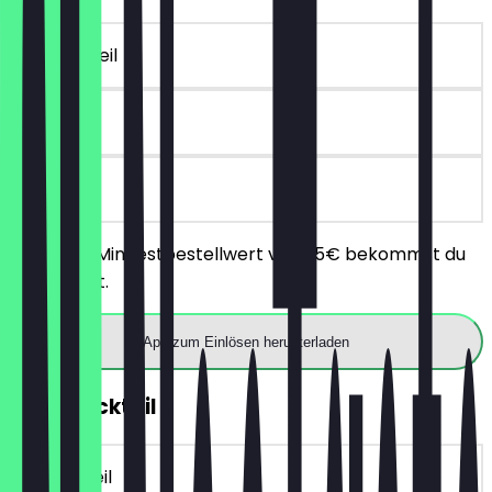
~10 € Vorteil
90 Tage
vor Ort
Ab einem Mindestbestellwert von 25€ bekommst du
10€ Rabatt.
App zum Einlösen herunterladen
2für1 Cocktail
~7 € Vorteil