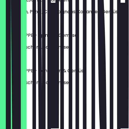
Glasnudeln, Pilzer, Champignons, Koriander, Gemüse
5,90 €
GYOZA SUPPE - Spinat & Gemüse
mit Teigtaschen und Gemüse
4,90 €
GYOZA SUPPE - Hähnchen & Gemüse
mit Teigtaschen und Gemüse
5,90 €