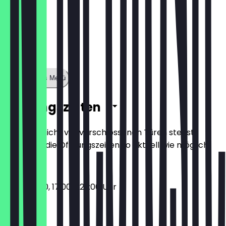
Zeige ganzes Menü
Öffnungszeiten
Damit du nicht vor verschlossenen Türen stehst,
halten wir die Öffnungszeiten so aktuell wie möglich.
11:00 - 15:00, 17:00 - 22:00 Uhr
Montag