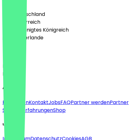
🇩🇪 Deutschland
🇦🇹 Österreich
🇬🇧 Vereinigtes Königreich
🇳🇱 Niederlande
Sprache
Deutsch
English
About
Für Firmen
Kontakt
Jobs
FAQ
Partner werden
Partner
Support
Erfahrungen
Shop
Legal
Impressum
Datenschutz
Cookies
AGB