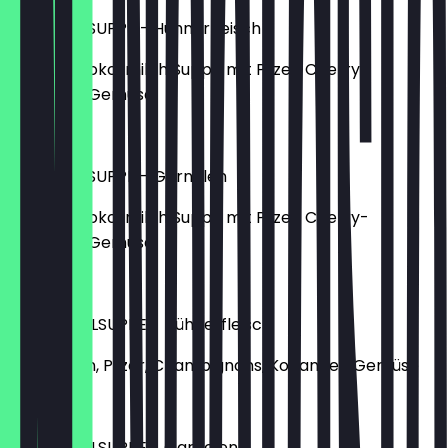
TOM YUM SUPPE - Hühnerfleisch
cremige Kokosmilch Suppe mit Pilzer, Cherry-
Tomaten, Gemüse
5,90 €
TOM YUM SUPPE - Garnelen
cremige Kokosmilch Suppe mit Pilzer, Cherry-
Tomaten, Gemüse
6,90 €
GLASNUDELSUPPE - Hühnerfleisch
Glasnudeln, Pilzer, Champignons, Koriander, Gemüse
4,90 €
GLASNUDELSUPPE - Garnelen