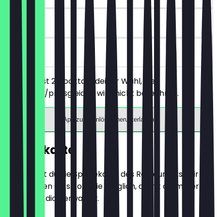
90 Tage
vor Ort
Du bestellst 2 Cocktails deiner Wahl, die
günstigere/preisgleiche wird nicht berechnet.
App zum Einlösen herunterladen
Speisekarte
Hier findest du die Speisekarte des Restaurants. Wir
aktualisieren sie so oft wie möglich, damit du immer
weißt, was dich erwartet.