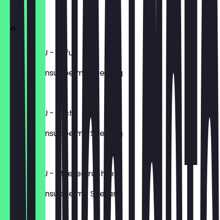
Suppe
MISO SHIRU - Tofu
Sojabohnensuppe mit Seetang
4,90 €
MISO SHIRU - Lachs
Sojabohnensuppe mit Seetang
5,90 €
MISO SHIRU - Meeresfrüchte
Sojabohnensuppe mit Seetang
6,90 €