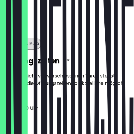
Zeige ganzes Menü
Öffnungszeiten
Damit du nicht vor verschlossenen Türen stehst,
halten wir die Öffnungszeiten so aktuell wie möglich.
11:00 - 18:00 Uhr
Montag