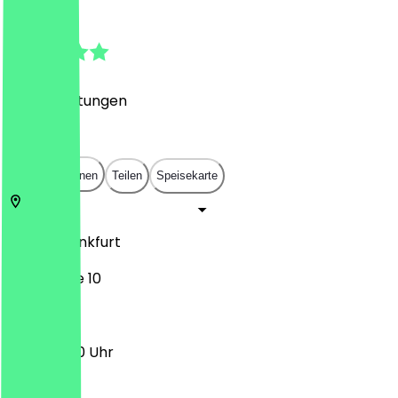
4.8
(
177
Bewertungen
)
€
€
€
€
In App öffnen
Teilen
Speisekarte
60594
Frankfurt
Wallstraße 10
11:00 - 18:00 Uhr