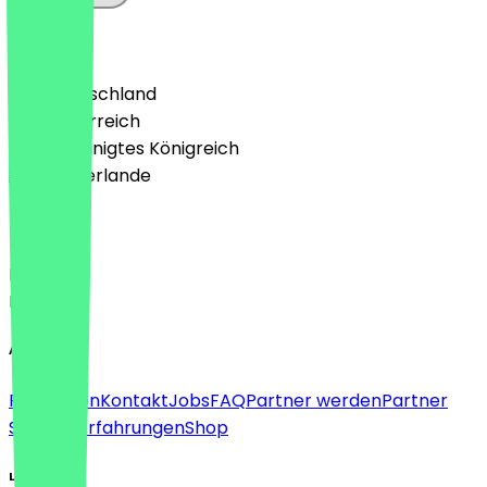
Land
🇩🇪 Deutschland
🇦🇹 Österreich
🇬🇧 Vereinigtes Königreich
🇳🇱 Niederlande
Sprache
Deutsch
English
About
Für Firmen
Kontakt
Jobs
FAQ
Partner werden
Partner
Support
Erfahrungen
Shop
Legal