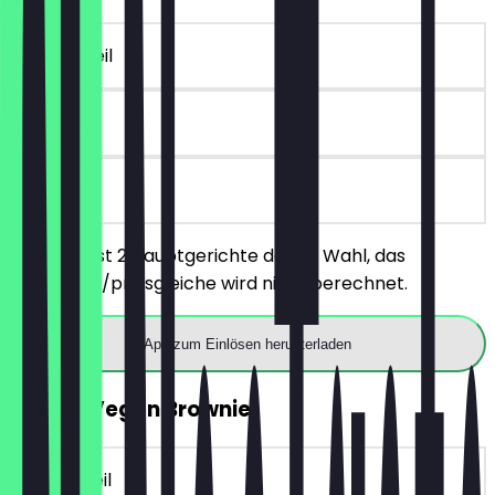
~7 € Vorteil
90 Tage
vor Ort
Du bestellst 2 Hauptgerichte deiner Wahl, das
günstigere/preisgleiche wird nicht berechnet.
App zum Einlösen herunterladen
GRATIS Vegan Brownie
~3 € Vorteil