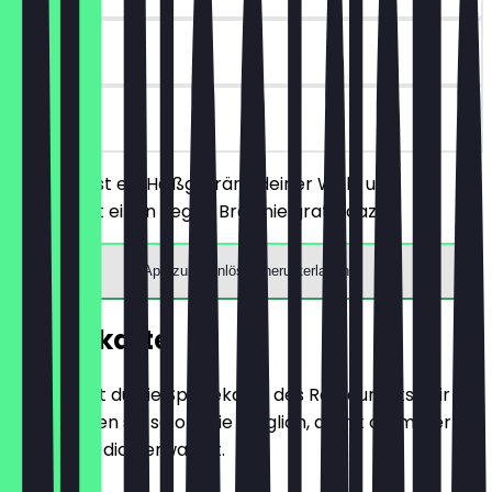
90 Tage
vor Ort
Du bestellst ein Heißgetränk deiner Wahl und
bekommst einen vegan Brownie gratis dazu.
App zum Einlösen herunterladen
Speisekarte
Hier findest du die Speisekarte des Restaurants. Wir
aktualisieren sie so oft wie möglich, damit du immer
weißt, was dich erwartet.