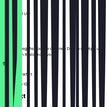
11:00 - 18:00 Uhr
Ort
Bevor du losgehst, buche dir einen Deal in der App und
zeige ihn im Restaurant vor.
60594
Frankfurt
Wallstraße 10
Kontakt