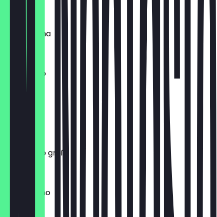
3,90 €
Café Crema
3,10 €
Americano
2,90 €
Cortado
2,90 €
Americano groß
3,70 €
Cappuccino
3,40 €