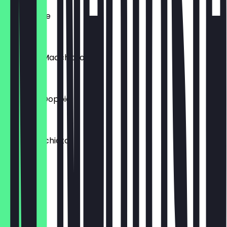
Milchkaffee
3,90 €
Espresso Macchiato
2,70 €
Espresso Doppio
3,20 €
Latte Macchiato
4,90 €