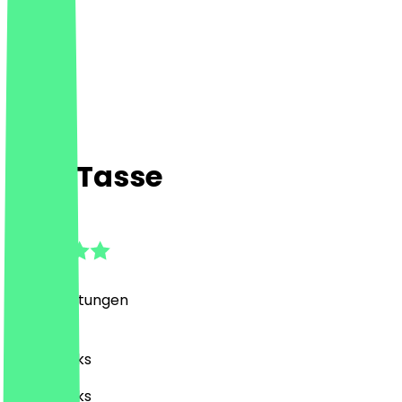
CafeTasse
4.8
(
177
Bewertungen
)
Café, Drinks
Café, Drinks