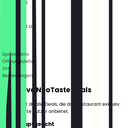
11:00 - 18:00
11:00 - 18:00 Uhr
Deals
Speisekarte
Öffnungszeiten
Ort
Bewertungen
Exklusive NeoTaste Deals
Hier findest du alle Deals, die das Restaurant exklusiv
für NeoTaste Nutzer anbietet.
2für1 Hauptgericht