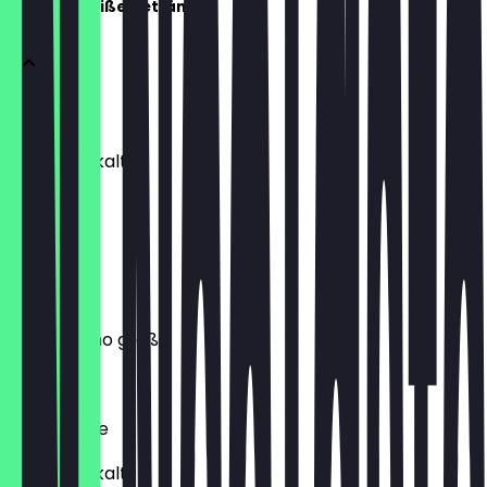
Kaffee & heiße Getränke
Milch
heiß oder kalt
1,50 €
Espresso
2,20 €
Cappuccino groß
4,10 €
Schokolade
heiß oder kalt