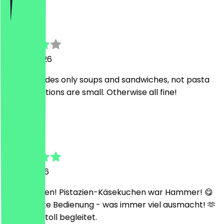
A
A
14. Juni 2026
Offer includes only soups and sandwiches, not pasta
dishes. Portions are small. Otherwise all fine!
T
Taha
6. Juni 2026
Tolle Kuchen! Pistazien-Käsekuchen war Hammer! 😋
Super nette Bedienung - was immer viel ausmacht! 🫶
🏽 hat uns toll begleitet.