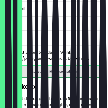
~8 € Vorteil
30 Tage
vor Ort
Du bestellst 2 Cocktails deiner Wahl, der
günstigere/preisgleiche wird nicht berechnet.
App zum Einlösen herunterladen
Speisekarte
Hier findest du die Speisekarte des Restaurants. Wir
aktualisieren sie so oft wie möglich, damit du immer