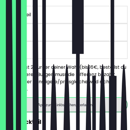
~16 € Vorteil
90 Tage
vor Ort
Du bestellst 2 Burger deiner Wahl (bis 16€, bestellst du
einen teureren Burger, muss die Differenz bezahlt
werden), der günstigere/preisgleiche wird nicht
berechnet.
App zum Einlösen herunterladen
2für1 Cocktail