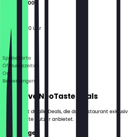
12:00 - 22:00
12:00 - 22:00 Uhr
Deals
Speisekarte
Öffnungszeiten
Ort
Bewertungen
Exklusive NeoTaste Deals
Hier findest du alle Deals, die das Restaurant exklusiv
für NeoTaste Nutzer anbietet.
2für1 Burger