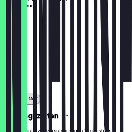
· brioche-bun
15,40 €
Zeige ganzes Menü
Öffnungszeiten
Damit du nicht vor verschlossenen Türen stehst,