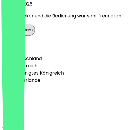
25. April 2026
Es war Lecker und die Bedienung war sehr freundlich.
Show all reviews
Land
🇩🇪 Deutschland
🇦🇹 Österreich
🇬🇧 Vereinigtes Königreich
🇳🇱 Niederlande
Sprache
Deutsch
English
About