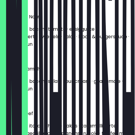
12,40 €
The Chuck Norris
100% beef · bacon · tomate · essiggurke ·
karamellisierte zwiebeln · salat · bbq- & burgersauce ·
brioche-bun
12,90 €
Holy Guacamoly
100% beef · bacon · salat · sour cream · guacamole ·
brioche-bun
13,40 €
Truffled Beef
100% beef · italian cheese flakes · karamellisierte
zwiebeln · gegrillte champignons · rucola · trüffel-mayo