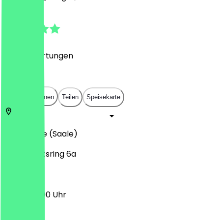
4.9
(
400
Bewertungen
)
€
€
€
€
In App öffnen
Teilen
Speisekarte
06108
Halle (Saale)
Universitätsring 6a
12:00 - 22:00 Uhr