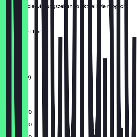
halten wir die Öffnungszeiten so aktuell wie möglich.
12:00 - 22:00 Uhr
Montag
Dienstag
Mittwoch
Donnerstag
Freitag
Samstag
Sonntag
17:00 - 22:00
17:00 - 22:00