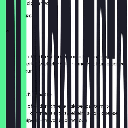
weißt, was dich erwartet.
CLASSIC BURGER
Cheesy
100% beef · cheddar-cheese · tomate · essiggurke ·
karamellisierte zwiebeln · salat · ranch- & burgersauce
· brioche-bun
11,90 €
New York Chili Cheese
100% beef · cheddar-cheese · jalapeños · tomate ·
essiggurke · karamellisierte zwiebeln · salat · cheese-
sauce & chipotle-mayo · brioche-bun