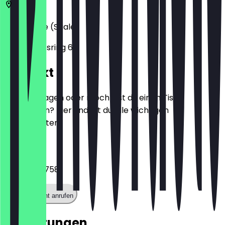
06108
Halle (Saale)
Universitätsring 6a
Kontakt
Hast du Fragen oder möchtest du einen Tisch
reservieren? Hier findest du alle wichtigen
Kontaktdaten.
Telefon
03456867758
Restaurant anrufen
Bewertungen