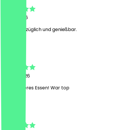
21. Juli 2026
Es war vorzüglich und genießbar.
E
Emma
20. Mai 2026
Sehr leckeres Essen! War top
O
Oskar