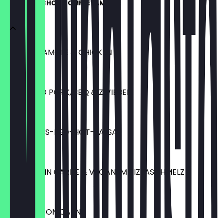
CHEESY NACHOS COMPLETAMENTE
MIT GUACAMOLE & CHICKEN
2,50 €
MIT PULLED PORK, BBQ & ZWIEBEL
2,30 €
MIT ESPITAS-RED-HOT-SALSA
1,60 €
MIT CHILI SIN CARNE & VEGANEM PIZZASCHMELZ
2,40 €
MIT CHILI CON CARNE