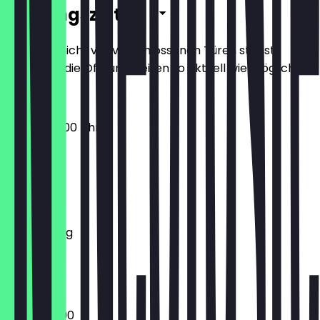
Öffnungszeiten
Damit du nicht vor verschlossenen Türen stehst,
halten wir die Öffnungszeiten so aktuell wie möglich.
09:00 - 22:00 Uhr
Montag
Dienstag
Mittwoch
Donnerstag
Freitag
Samstag
Sonntag
17:00 - 22:00