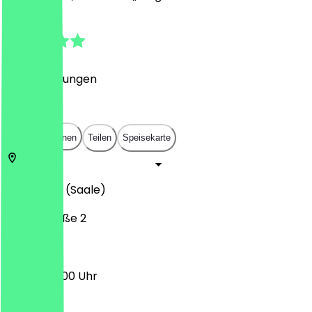
4.7
(
74
Bewertungen
)
€
€
€
€
In App öffnen
Teilen
Speisekarte
06112
Halle (Saale)
Messestraße 2
09:00 - 22:00 Uhr