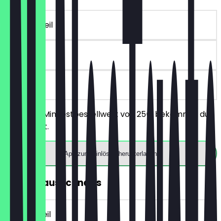
~10 € Vorteil
90 Tage
vor Ort
Ab einem Mindestbestellwert von 25€ bekommst du
10€ Rabatt.
App zum Einlösen herunterladen
Gratis Hausschnaps
~4 € Vorteil