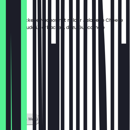
2,50 €
hausgebackene Nachos mit milder Jalapeño Cheese
Soße & Gouda überbacken, dazu Guacamole
7,50 €
Zeige ganzes Menü