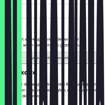
30 Tage
vor Ort
Du bestellst ein Hauptgericht deiner Wahl und
bekommst einen Hausschnaps gratis dazu.
App zum Einlösen herunterladen
Speisekarte
Hier findest du die Speisekarte des Restaurants. Wir
aktualisieren sie so oft wie möglich, damit du immer
weißt, was dich erwartet.