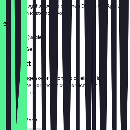
Bevor du losgehst, buche dir einen Deal in der App und
zeige ihn im Restaurant vor.
06112
Halle (Saale)
Messestraße 2
Kontakt
Hast du Fragen oder möchtest du einen Tisch
reservieren? Hier findest du alle wichtigen
Kontaktdaten.
Telefon
034568878555