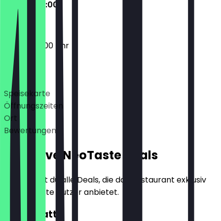
09:00 - 22:00
09:00 - 22:00 Uhr
Deals
Speisekarte
Öffnungszeiten
Ort
Bewertungen
Exklusive NeoTaste Deals
Hier findest du alle Deals, die das Restaurant exklusiv
für NeoTaste Nutzer anbietet.
10€ Rabatt