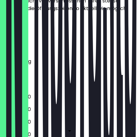
Damit du nicht vor verschlossenen Türen stehst,
halten wir die Öffnungszeiten so aktuell wie möglich.
Montag
Dienstag
Mittwoch
Donnerstag
Freitag
Samstag
Sonntag
14:00 - 18:30
14:00 - 18:30
14:00 - 18:30
14:00 - 18:30