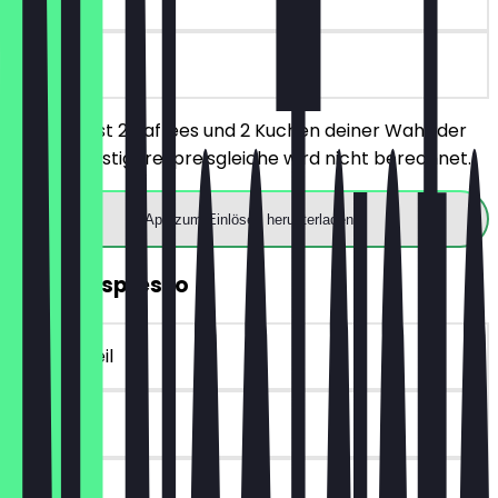
vor Ort
Du bestellst 2 Kaffees und 2 Kuchen deiner Wahl, der
jeweils günstigere/preisgleiche wird nicht berechnet.
App zum Einlösen herunterladen
GRATIS Espresso
~5 € Vorteil
90 Tage
vor Ort