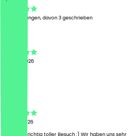
4.9
15
Bewertungen, davon 3 geschrieben
T
Thomas
30. April 2026
alles top
C
Celine
19. März 2026
Es war ein richtig toller Besuch :) Wir haben uns sehr