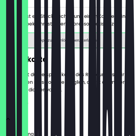
Du bestellst ein Stück Kuchen und einen Kaffee deiner
Wahl und bekommst einen Espresso gratis dazu.
App zum Einlösen herunterladen
Speisekarte
Hier findest du die Speisekarte des Restaurants. Wir
aktualisieren sie so oft wie möglich, damit du immer
weißt, was dich erwartet.
Kaffeeliebe
Caffè Crema