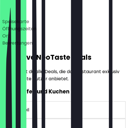
Deals
Speisekarte
Öffnungszeiten
Ort
Bewertungen
Exklusive NeoTaste Deals
Hier findest du alle Deals, die das Restaurant exklusiv
für NeoTaste Nutzer anbietet.
2für1 Kaffee und Kuchen
~6 € Vorteil
90 Tage