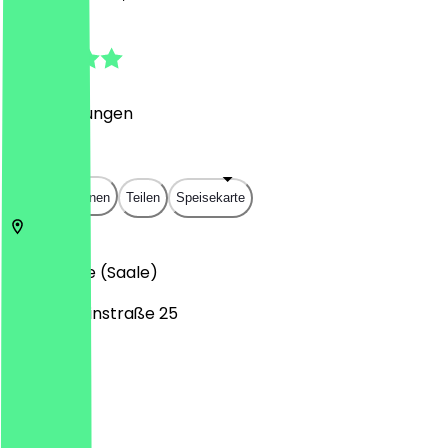
4.9
(
15
Bewertungen
)
€
€
€
€
In App öffnen
Teilen
Speisekarte
06108
Halle (Saale)
Große Steinstraße 25
Montag
Dienstag