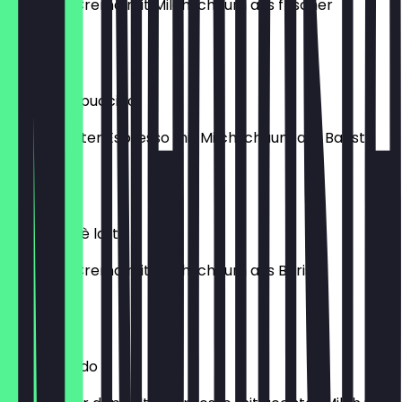
Ein Caffè Crema mit Milchschaum aus frischer
Vollmilch
4,90 €
Hafer Cappuccino
Ein doppelter Espresso mit Milchschaum aus Barista
Haferdrink
4,90 €
Hafer Caffè latte
Ein Caffè Crema mit Milchschaum aus Barista
Haferdrink
4,90 €
Caffè freddo