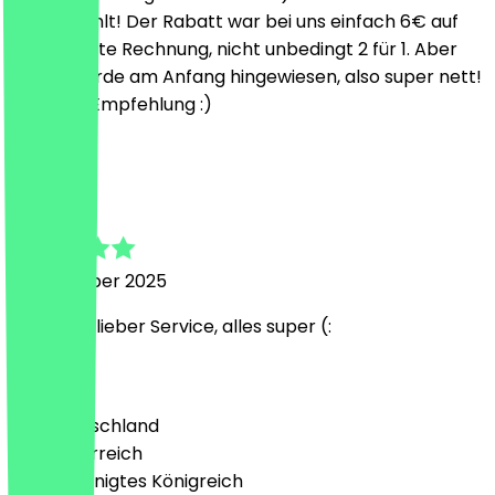
wohl gefühlt! Der Rabatt war bei uns einfach 6€ auf
die gesamte Rechnung, nicht unbedingt 2 für 1. Aber
darauf wurde am Anfang hingewiesen, also super nett!
Absolute Empfehlung :)
L
Laura
11. November 2025
Sehr sehr lieber Service, alles super (:
Land
🇩🇪 Deutschland
🇦🇹 Österreich
🇬🇧 Vereinigtes Königreich