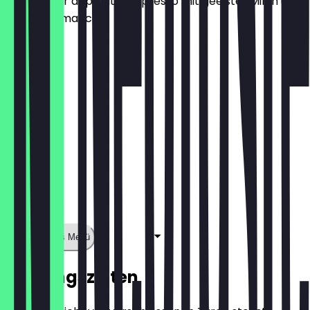
Ein geeister doppelter Espresso mit geeister Milch und
Vanillearomatico
5,90 €
Zeige ganzes Menü
Öffnungszeiten