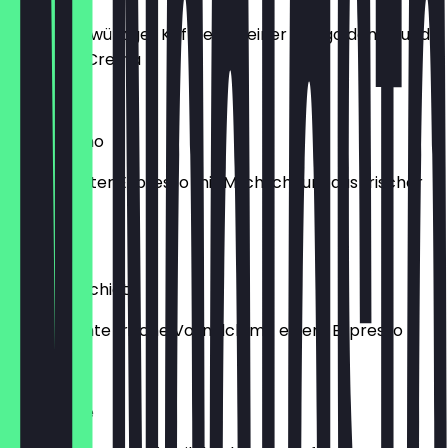
Ein kräftig würziger Kaffee mit einer zartgoldenen und
samtigen Crema
3,90 €
Cappuccino
Ein doppelter Espresso mit Milchschaum aus frischer
Vollmilch
4,90 €
Latte macchiato
Geschäumte frische Vollmilch mit einem Espresso
4,90 €
Caffè latte