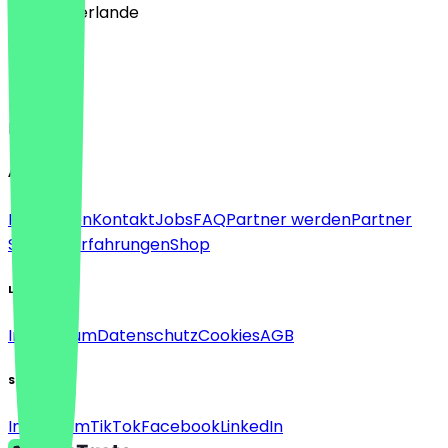
🇳🇱 Niederlande
Sprache
Deutsch
English
About
Für Firmen
Kontakt
Jobs
FAQ
Partner werden
Partner
Support
Erfahrungen
Shop
Legal
Impressum
Datenschutz
Cookies
AGB
Social
Instagram
TikTok
Facebook
LinkedIn