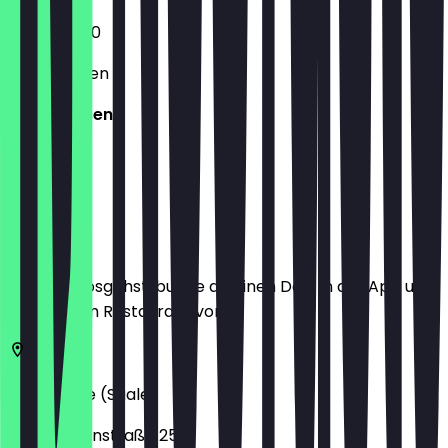
14:00 - 18:30
Geschlossen
Geschlossen
Ort
Bevor du losgehst, buche dir einen Deal in der App und
zeige ihn im Restaurant vor.
06108
Halle (Saale)
Große Steinstraße 25