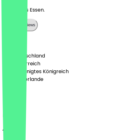
Sehr tolles Essen.
Show all reviews
Land
🇩🇪 Deutschland
🇦🇹 Österreich
🇬🇧 Vereinigtes Königreich
🇳🇱 Niederlande
Sprache
Deutsch
English
About