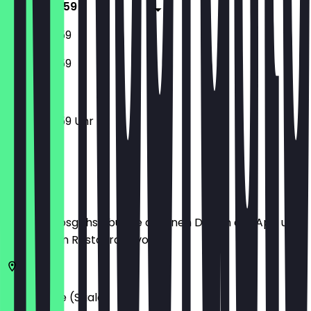
17:00 - 23:59
17:00 - 23:59
17:00 - 23:59
17:00 - 23:59 Uhr
Ort
Bevor du losgehst, buche dir einen Deal in der App und
zeige ihn im Restaurant vor.
06108
Halle (Saale)