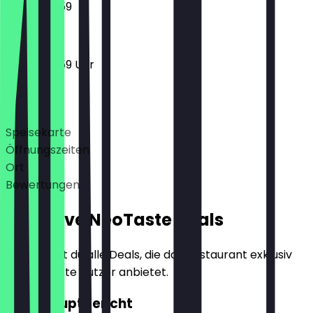
17:00 - 23:59
17:00 - 23:59 Uhr
Deals
Speisekarte
Öffnungszeiten
Ort
Bewertungen
Exklusive NeoTaste Deals
Hier findest du alle Deals, die das Restaurant exklusiv
für NeoTaste Nutzer anbietet.
2für1 Hauptgericht