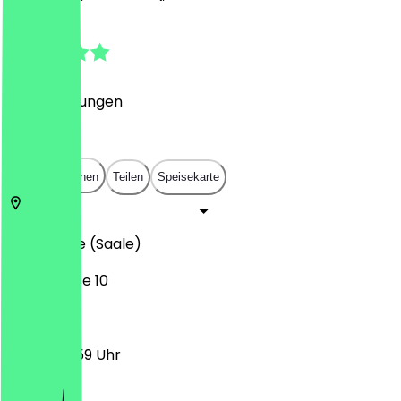
4.9
(
28
Bewertungen
)
€
€
€
€
In App öffnen
Teilen
Speisekarte
06108
Halle (Saale)
Geiststraße 10
17:00 - 23:59 Uhr