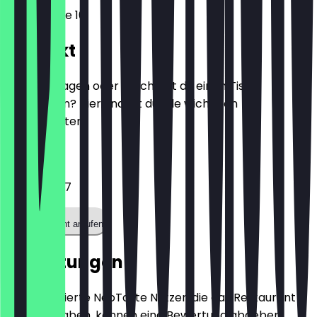
Geiststraße 10
Kontakt
Hast du Fragen oder möchtest du einen Tisch
reservieren? Hier findest du alle wichtigen
Kontaktdaten.
Telefon
01716261357
Restaurant anrufen
Bewertungen
Nur registrierte NeoTaste Nutzer, die das Restaurant
besucht haben, können eine Bewertung abgeben.