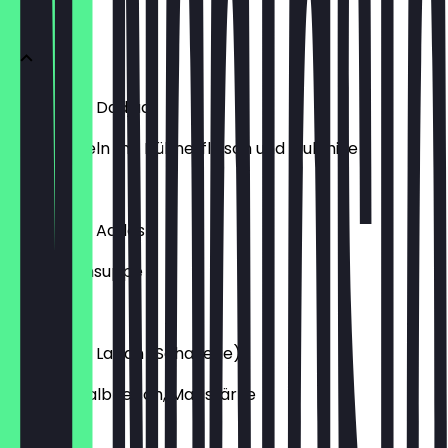
Suppen
Schorabet Dadjadj
Fadennudeln mit Hühnerfleisch und Mulchiye
3,20 €
Schorabet Addas
rote Linsensuppe
3,20 €
Schorabet Laban (Sohakerie)
Joghurt, Kalbfleisch, Maisstärke
3,50 €