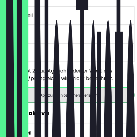
~16 € Vorteil
90 Tage
vor Ort
Du bestellst 2 Hauptgerichte deiner Wahl, das
günstigere/preisgleiche wird nicht berechnet.
App zum Einlösen herunterladen
GRATIS Baklava
~5 € Vorteil