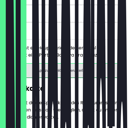
90 Tage
vor Ort
Du bestellst ein Hauptgericht deiner Wahl und
bekommst eine Portion Baklava gratis dazu.
App zum Einlösen herunterladen
Speisekarte
Hier findest du die Speisekarte des Restaurants. Wir
aktualisieren sie so oft wie möglich, damit du immer
weißt, was dich erwartet.