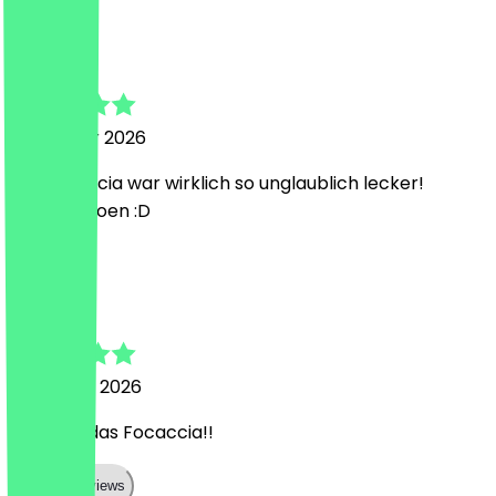
J
Janice
24. Januar 2026
Das focaccia war wirklich so unglaublich lecker!
Dankeschoen :D
J
Jessica
14. Januar 2026
Ich LIEBE das Focaccia!!
Show all reviews