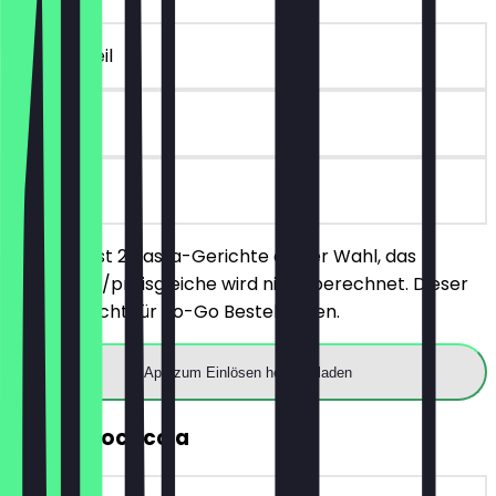
~11 € Vorteil
90 Tage
vor Ort
Du bestellst 2 Pasta-Gerichte deiner Wahl, das
günstigere/preisgleiche wird nicht berechnet. Dieser
Deal gilt nicht für To-Go Bestellungen.
App zum Einlösen herunterladen
GRATIS Focaccia