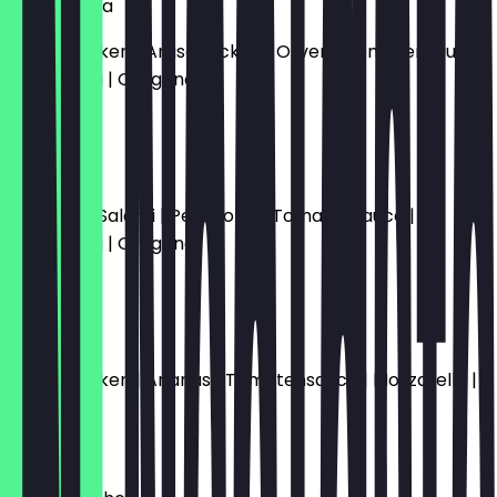
Capricciosa
Kochschinken | Artischocken | Oliven | Tomatensauce |
Mozzarella | Oregano
14,50 €
Diavola
Peperoni-Salami | Peperonis | Tomatensauce |
Mozzarella | Oregano
14,50 €
Hawaii
Kochschinken | Ananas | Tomatensauce | Mozzarella |
Oregano
13,50 €