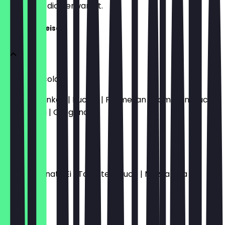
weißt, was dich erwartet.
Pizza mit Fleisch
Parma Rucola
Parmaschinken | Rucola | Parmesan | Tomatensauce |
Mozzarella | Oregano
15,50 €
Turco
Sucuk | Spinat | Ei | Tomatensauce | Mozzarella |
Oregano
14,50 €