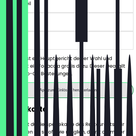
~5 € Vorteil
90 Tage
vor Ort
Du bestellst ein Hauptgericht deiner Wahl und
bekommst ein Focaccia gratis dazu. Dieser Deal gilt
nicht für To-Go Bestellungen.
App zum Einlösen herunterladen
Speisekarte
Hier findest du die Speisekarte des Restaurants. Wir
aktualisieren sie so oft wie möglich, damit du immer