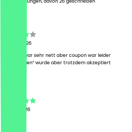
122
Bewertungen, davon 26 geschrieben
D
Denis
28. Juni 2026
Personal war sehr nett aber coupon war leider
„ausgelaufen“ wurde aber trotzdem akzeptiert
W
Wen
18. Juni 2026
Top