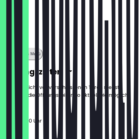
Zeige ganzes Menü
Öffnungszeiten
Damit du nicht vor verschlossenen Türen stehst,
halten wir die Öffnungszeiten so aktuell wie möglich.
12:00 - 22:00 Uhr