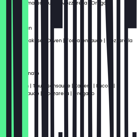
Sucuk | Tomatensauce | Mozzarella | Oregano
13,50 €
Pizza Balkan
Sucuk | Fetakäse | Oliven | Tomatensauce | Mozzarella
| Oregano
14,50 €
Vitello Tonnato
Kalbfleisch | Thunfischsauce | Kapern | Rucola |
Tomatensauce | Mozzarella | Oregano
15,50 €