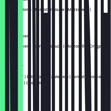
Salami-Italiano | Tomatensauce | Mozzarella |
Oregano
12,50 €
Kochschinken
Kochschinken | Tomatensauce | Mozzarella | Oregano
12,50 €
Pulled Beef
Pulled Beef | BBQ Sauce | Zwiebeln | Tomatensauce |
Mozzarella | Oregano
15,50 €
Sucuk