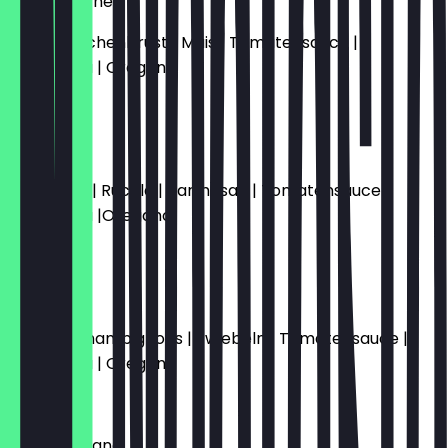
Maishähnchen
Geb.Hähnchenbrust | Mais | Tomatensauce |
Mozzarella | Oregano
14,50 €
Carpaccio
Rinderfilet | Rucola | Parmesan | Tomatensauce |
Mozzarella |Oregano
15,50 €
Rustica
Salami | Champignons | Zwiebeln | Tomatensauce |
Mozzarella | Oregano
14,50 €
Salami Italiano