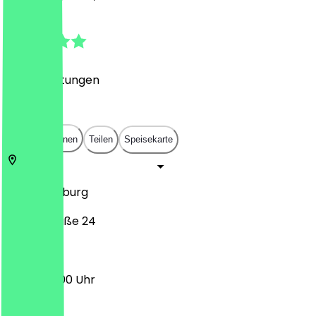
4.9
(
122
Bewertungen
)
€
€
€
€
In App öffnen
Teilen
Speisekarte
21107
Hamburg
Veringstraße 24
12:00 - 22:00 Uhr