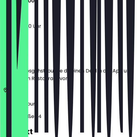
12:00 - 22:00
12:00 - 22:00 Uhr
Ort
Bevor du losgehst, buche dir einen Deal in der App und
zeige ihn im Restaurant vor.
21107
Hamburg
Veringstraße 24
Kontakt