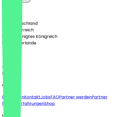
Land
🇩🇪 Deutschland
🇦🇹 Österreich
🇬🇧 Vereinigtes Königreich
🇳🇱 Niederlande
Sprache
Deutsch
English
About
Für Firmen
Kontakt
Jobs
FAQ
Partner werden
Partner
Support
Erfahrungen
Shop
Legal