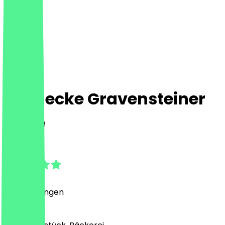
Steinecke Gravensteiner
Allee
5.0
(
2
Bewertungen
)