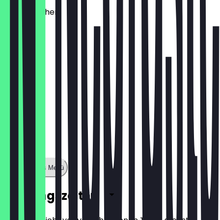
Käsebrötchen
1,60 €
Zeige ganzes Menü
Öffnungszeiten