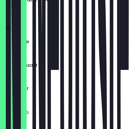
BRÖTCHEN
Ofenfrische
0,54 €
Buttercroissant
1,80 €
Laugenzopf
1,20 €
Dinkelkrusti
1,10 €