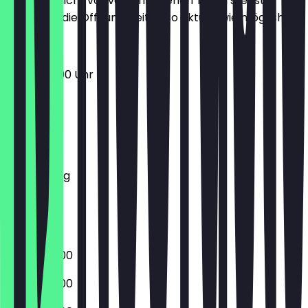
Damit du nicht vor verschlossenen Türen stehst,
halten wir die Öffnungszeiten so aktuell wie möglich.
06:30 - 13:00 Uhr
Montag
Dienstag
Mittwoch
Donnerstag
Freitag
Samstag
Sonntag
06:00 - 18:00
06:00 - 18:00