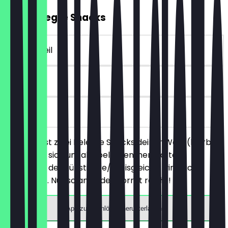
2für1 Belegte Snacks
~4 € Vorteil
30 Tage
vor Ort
Du bestellst zwei Belegte Snacks deiner Wahl (hierbei
handelt es sich um alle belegten, herzhaften
Produkte), der günstigere/preisgleiche wird nicht
berechnet. Nur solange der Vorrat reicht!
App zum Einlösen herunterladen