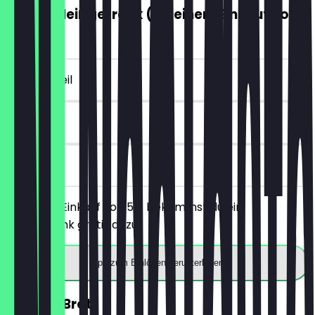
GRATIS Heißgetränk (ab einem Einkauf von
5€)
~4 € Vorteil
7 Tage
vor Ort
Ab einem Einkauf von 5€ bekommst du ein
Heißgetränk gratis dazu.
App zum Einlösen herunterladen
30% auf Brot