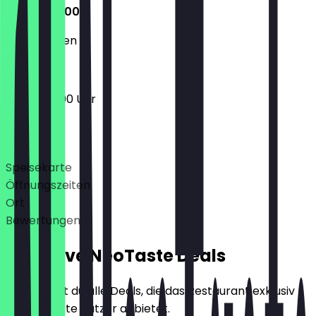
06:30 - 13:00
Geschlossen
06:30 - 13:00 Uhr
Deals
Speisekarte
Öffnungszeiten
Ort
Bewertungen
Exklusive NeoTaste Deals
Hier findest du alle Deals, die das Restaurant exklusiv
für NeoTaste Nutzer anbietet.