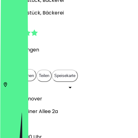
Café, Frühstück, Bäckerei
Café, Frühstück, Bäckerei
5.0
(
2
Bewertungen
)
€
€
€
€
In App öffnen
Teilen
Speisekarte
30559
Hannover
Gravensteiner Allee 2a
06:30 - 13:00 Uhr