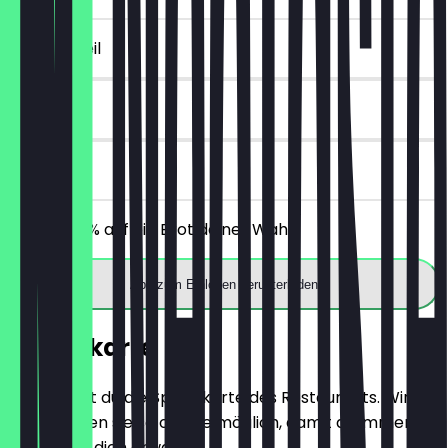
~2 € Vorteil
14 Tage
vor Ort
Erhalte 30% auf ein Brot deiner Wahl.
App zum Einlösen herunterladen
Speisekarte
Hier findest du die Speisekarte des Restaurants. Wir
aktualisieren sie so oft wie möglich, damit du immer
weißt, was dich erwartet.