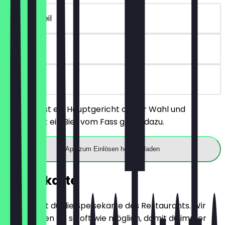
~4 € Vorteil
90 Tage
vor Ort
Du bestellst ein Hauptgericht deiner Wahl und
bekommst ein Bier vom Fass gratis dazu.
App zum Einlösen herunterladen
Speisekarte
Hier findest du die Speisekarte des Restaurants. Wir
aktualisieren sie so oft wie möglich, damit du immer