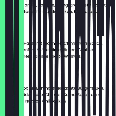
Büffelmozzarella, Tomate, halbgetrocknete Tomaten,
Ricotta, italienischer Landschinken, Parmesanchip
13,45 €
AMALIE
geröstete Hausbrot-Schnitte, Chimichurri-Sauce,
Salat, Ziegenfrischkäse, Birne, Birnen-Chutney,
Preiselbeeren, karamellisierte Walnüsse
12,45 €
RUDOLF
Sesam-Brioche-Bun, hausgemachte Burgersauce,
Salat, Cheddar Käse, Chili con Carne, Sauerrahm,
Jalapeños, Nachos, Chiliflocken
12,45 €