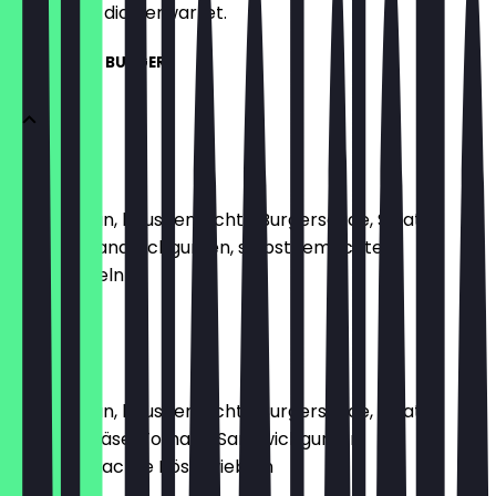
weißt, was dich erwartet.
ANGUS BEEF BURGER
SISSI
Weizen-Bun, hausgemachte Burgersauce, Salat,
Tomate, Sandwichgurken, selbstgemachte
Röstzwiebeln
10,45 €
FRANZ
Weizen-Bun, hausgemachte Burgersauce, Salat,
Cheddar Käse, Tomate, Sandwichgurken,
selbstgemachte Röstzwiebeln