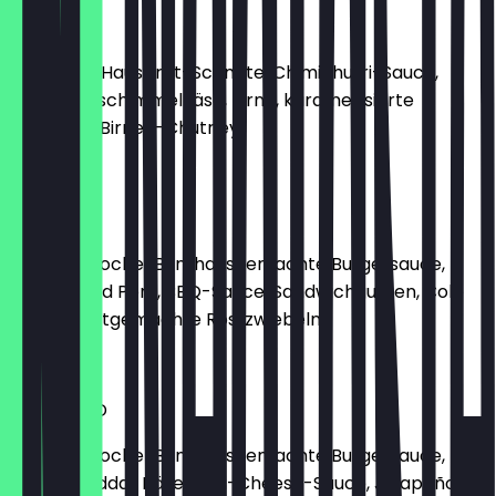
MARIE
geröstete Hausbrot-Schnitte, Chimichurri-Sauce,
Salat, Blauschimmelkäse, Birne, karamellisierte
Walnüsse, Birnen-Chutney
12,45 €
HUBERT
Sesam-Brioche-Bun, hausgemachte Burgersauce,
Salat, Pulled Pork, BBQ-Sauce, Sandwichgurken, Cole
Slaw, selbstgemachte Röstzwiebeln
12,45 €
FERDINAND
Sesam-Brioche-Bun, hausgemachte Burgersauce,
Salat, Cheddar Käse, Chili-Cheese-Sauce, Jalapeños,