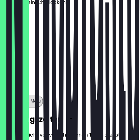
Röstzwiebeln, Chiliflocken
13,45 €
Zeige ganzes Menü
Öffnungszeiten
Damit du nicht vor verschlossenen Türen stehst,