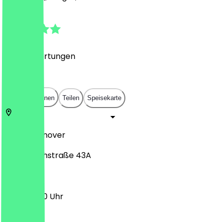
4.6
(
1535
Bewertungen
)
€
€
€
€
In App öffnen
Teilen
Speisekarte
30159
Hannover
Karmarschstraße 43A
11:00 - 01:00 Uhr