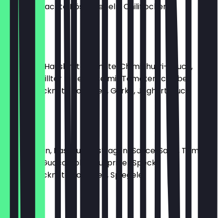
selbstgemachte Röstzwiebeln, Chiliflocken
12,95 €
VALERIE
geröstete Hausbrot-Schnitte, Chimichurri-Sauce,
Salat, gegrillter Hirtenkäse mit Tomatenscheibe,
halbgetrocknete Tomaten, Gurke, Joghurtsauce
12,45 €
THEODOR
Weizen-Bun, Basilikum-Estragon-Sauce, Salat, Tomate,
Avocado, Guacamole, knuspriger Speck,
halbgetrocknete Tomaten, Spiegelei
13,45 €
EUGENIE