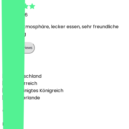
31. Juli 2026
schöne Atmosphäre, lecker essen, sehr freundliche
Bedienung
Show all reviews
Land
🇩🇪 Deutschland
🇦🇹 Österreich
🇬🇧 Vereinigtes Königreich
🇳🇱 Niederlande
Sprache
Deutsch