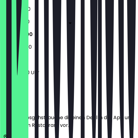
11:00 - 23:00
11:00 - 01:00
11:00 - 01:00
12:00 - 23:00
11:00 - 01:00 Uhr
Ort
Bevor du losgehst, buche dir einen Deal in der App und
zeige ihn im Restaurant vor.