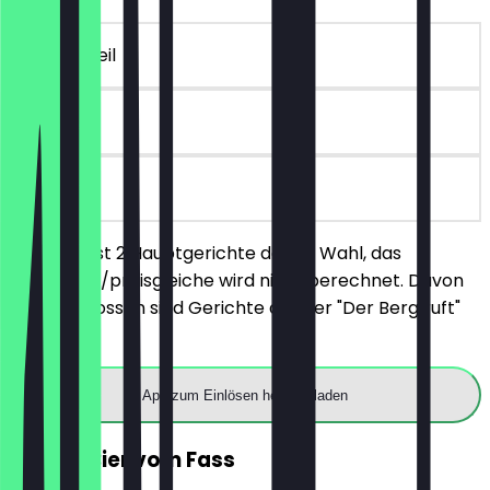
~13 € Vorteil
90 Tage
vor Ort
Du bestellst 2 Hauptgerichte deiner Wahl, das
günstigere/preisgleiche wird nicht berechnet. Davon
ausgeschlossen sind Gerichte aus der "Der Berg ruft"
Karte.
App zum Einlösen herunterladen
GRATIS Bier vom Fass