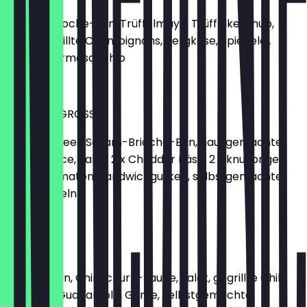
Sesam-Brioche-Bun, Trüffelmayo, Trüffelketchup,
Salat, gegrillte Champignons, Bergkäse, Spiegelei,
Rucola, Parmesanchip
13,95 €
KARL DER GROSSE
2 x Angusbeef, Sesam-Brioche-Bun, hausgemachte
Burgersauce, Salat, 2 x Cheddar Käse, 2 x knuspriger
Speck, Tomaten, Sandwichgurken, selbstgemachte
Röstzwiebeln
15,95 €
VIKTOR
Weizen-Bun, Chimichurri-Sauce, Salat, gegrillte Chili-
Gambas, Guacamole, Gurke, selbstgemachte