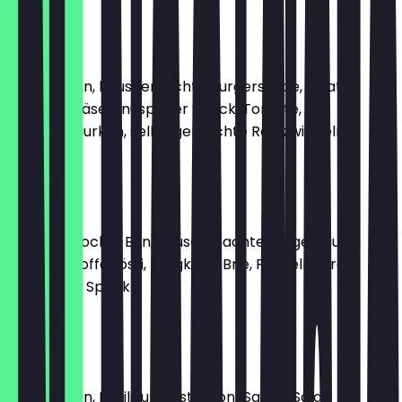
11,45 €
JOSEPH
Weizen-Bun, hausgemachte Burgersauce, Salat,
Cheddar Käse, knuspriger Speck, Tomate,
Sandwichgurken, selbstgemachte Röstzwiebeln
11,95 €
ELISABETH
Sesam-Brioche-Bun, hausgemachte Burgersauce,
Salat, Kartoffelrösti, Bergkäse, Brie, Preiselbeeren,
knuspriger Speck
12,95 €
LEOPOLD
Weizen-Bun, Basilikum-Estragon-Sauce, Salat,