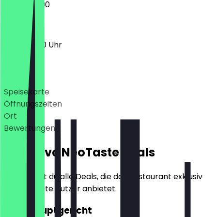
12:00 - 23:00
11:00 - 01:00 Uhr
Deals
Speisekarte
Öffnungszeiten
Ort
Bewertungen
Exklusive NeoTaste Deals
Hier findest du alle Deals, die das Restaurant exklusiv
für NeoTaste Nutzer anbietet.
2für1 Hauptgericht