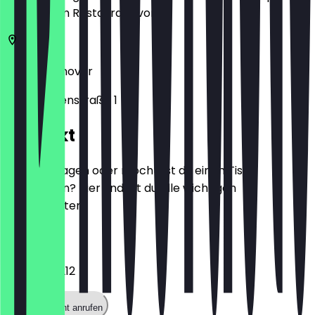
zeige ihn im Restaurant vor.
30519
Hannover
Waldhausenstraße 1
Kontakt
Hast du Fragen oder möchtest du einen Tisch
reservieren? Hier findest du alle wichtigen
Kontaktdaten.
Telefon
+49511841212
Restaurant anrufen