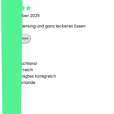
16. November 2025
Super Bedienung und ganz leckeres Essen
Show all reviews
Land
🇩🇪 Deutschland
🇦🇹 Österreich
🇬🇧 Vereinigtes Königreich
🇳🇱 Niederlande
Sprache
Deutsch
English