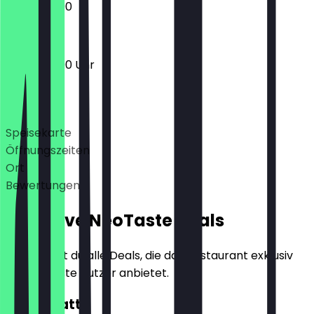
12:00 - 23:00
12:00 - 23:00 Uhr
Deals
Speisekarte
Öffnungszeiten
Ort
Bewertungen
Exklusive NeoTaste Deals
Hier findest du alle Deals, die das Restaurant exklusiv
für NeoTaste Nutzer anbietet.
10€ Rabatt