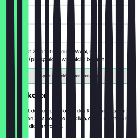
180 Tage
vor Ort
Du bestellst 2 Aperitifs deiner Wahl, der
günstigere/preisgleiche wird nicht berechnet.
App zum Einlösen herunterladen
Speisekarte
Hier findest du die Speisekarte des Restaurants. Wir
aktualisieren sie so oft wie möglich, damit du immer
weißt, was dich erwartet.