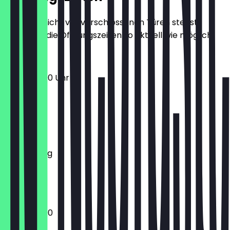
Damit du nicht vor verschlossenen Türen stehst,
halten wir die Öffnungszeiten so aktuell wie möglich.
12:00 - 23:00 Uhr
Montag
Dienstag
Mittwoch
Donnerstag
Freitag
Samstag
Sonntag
12:00 - 23:00