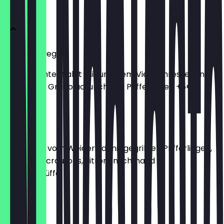
Vorweg
Salat Vorweg
Kleiner bunter Salat mit unserem Vier Jahreszeiten
Dressing & Granolacrunch, mit Pfifferlingen +5€
7,00 €
Carpaccio
Carpaccio vom Weiderind mit gegrillten Pfifferlingen,
Sylter Brotcroutons, Zitronenschmand &
Sommertrüffel
14,00 €
Burrata