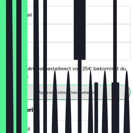
~10 € Vorteil
180 Tage
vor Ort
Ab einem Mindestbestellwert von 25€ bekommst du
10€ Rabatt.
App zum Einlösen herunterladen
2für1 Aperitif
~9 € Vorteil