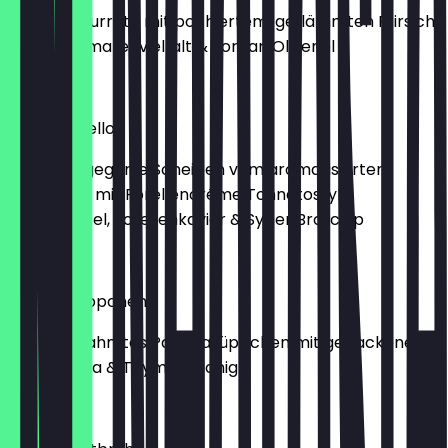
Cremige Burrata mit pochiertem, geflämmten Pfirsich,
bunter Tomatenvielfalt & Jordan Olivenöl
14,00 €
Vitello Forello
Sous vide gegarte Scheiben vom aromatisierten
Weidekalb mit Forellencréme Tonnatostyle,
Kapernapfel, Forellenkaviar & Sylter Brotchip
13,00 €
Paprikasüppchen
Leicht gerahmtes Paprikasüppchen mit gebackenem
Lesbos Feta & Thymian Honig
8,00 €