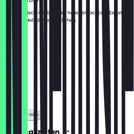
Rinderkraftbrühe
Ganz klassisch mit Spargel, hausgemachtem Eierstich,
Suppennudeln & Mettklößchen
7,00 €
Zeige ganzes Menü
Öffnungszeiten