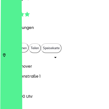
4.9
(
40
Bewertungen
)
€
€
€
€
In App öffnen
Teilen
Speisekarte
30519
Hannover
Waldhausenstraße 1
12:00 - 23:00 Uhr