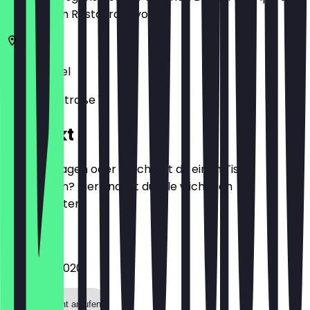
zeige ihn im Restaurant vor.
34117
Kassel
Friedrichsstraße 16
Kontakt
Hast du Fragen oder möchtest du einen Tisch
reservieren? Hier findest du alle wichtigen
Kontaktdaten.
Telefon
056120759020
Restaurant anrufen