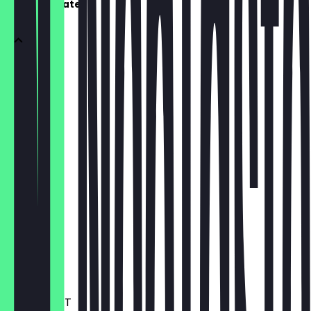
Bowls & Salate
TERIYAKI
9,90 €
SOMMER
9,90 €
ENERGIE
9,90 €
POKÉ
10,90 €
GRÜNKRAFT