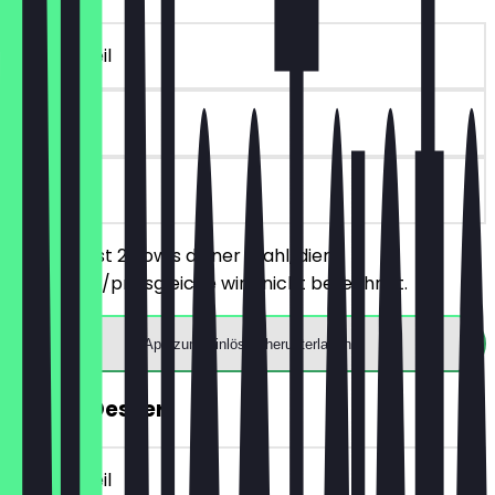
~9 € Vorteil
90 Tage
vor Ort
Du bestellst 2 Bowls deiner Wahl, dier
günstigere/preisgleiche wird nicht berechnet.
App zum Einlösen herunterladen
GRATIS Dessert
~3 € Vorteil