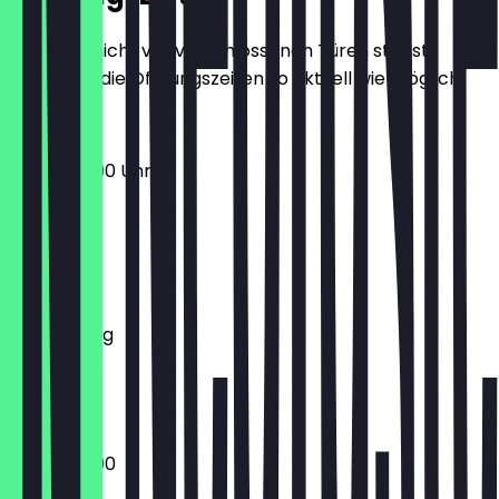
Damit du nicht vor verschlossenen Türen stehst,
halten wir die Öffnungszeiten so aktuell wie möglich.
10:30 - 20:00 Uhr
Montag
Dienstag
Mittwoch
Donnerstag
Freitag
Samstag
Sonntag
10:30 - 20:00