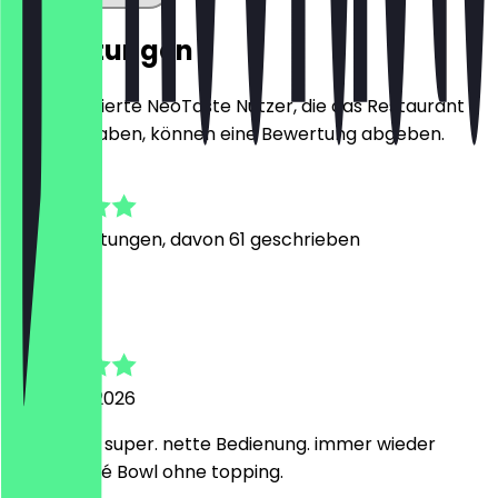
Bewertungen
Nur registrierte NeoTaste Nutzer, die das Restaurant
besucht haben, können eine Bewertung abgeben.
4.9
389
Bewertungen, davon 61 geschrieben
F
Fulten
4. August 2026
wie immer super. nette Bedienung. immer wieder
gerne. Poké Bowl ohne topping.