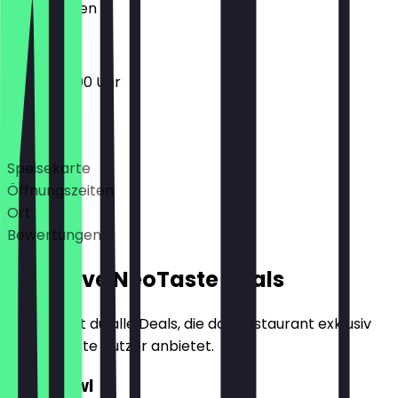
Geschlossen
10:30 - 20:00 Uhr
Deals
Speisekarte
Öffnungszeiten
Ort
Bewertungen
Exklusive NeoTaste Deals
Hier findest du alle Deals, die das Restaurant exklusiv
für NeoTaste Nutzer anbietet.
2für1 Bowl