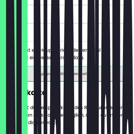
30 Tage
vor Ort
Du bestellst ein Hauptgericht deiner Wahl und
bekommst ein Dessert gratis dazu.
App zum Einlösen herunterladen
Speisekarte
Hier findest du die Speisekarte des Restaurants. Wir
aktualisieren sie so oft wie möglich, damit du immer
weißt, was dich erwartet.