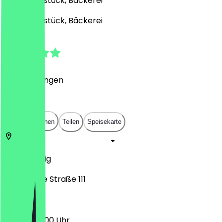
Café, Frühstück, Bäckerei
Café, Frühstück, Bäckerei
4.4
(
5
Bewertungen
)
€
€
€
€
In App öffnen
Teilen
Speisekarte
4279
Leipzig
Bornaische Straße 111
07:00 - 22:00 Uhr