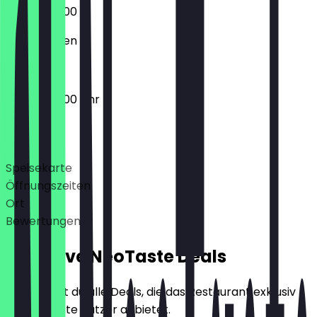
07:00 - 22:00
Geschlossen
07:00 - 22:00 Uhr
Deals
Speisekarte
Öffnungszeiten
Ort
Bewertungen
Exklusive NeoTaste Deals
Hier findest du alle Deals, die das Restaurant exklusiv
für NeoTaste Nutzer anbietet.