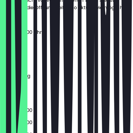
Damit du nicht vor verschlossenen Türen stehst,
halten wir die Öffnungszeiten so aktuell wie möglich.
07:00 - 22:00 Uhr
Montag
Dienstag
Mittwoch
Donnerstag
Freitag
Samstag
Sonntag
07:00 - 22:00
07:00 - 22:00