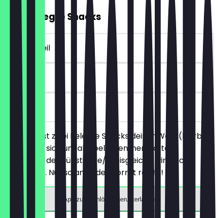
2für1 Belegte Snacks
~4 € Vorteil
30 Tage
vor Ort
Du bestellst zwei Belegte Snacks deiner Wahl (hierbei
handelt es sich um alle belegten, herzhaften
Produkte), der günstigere/preisgleiche wird nicht
berechnet. Nur solange der Vorrat reicht!
App zum Einlösen herunterladen