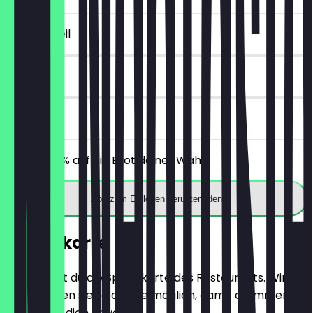
~2 € Vorteil
14 Tage
vor Ort
Erhalte 30% auf ein Brot deiner Wahl.
App zum Einlösen herunterladen
Speisekarte
Hier findest du die Speisekarte des Restaurants. Wir
aktualisieren sie so oft wie möglich, damit du immer
weißt, was dich erwartet.