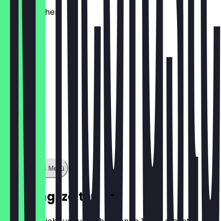
Käsebrötchen
1,60 €
Zeige ganzes Menü
Öffnungszeiten