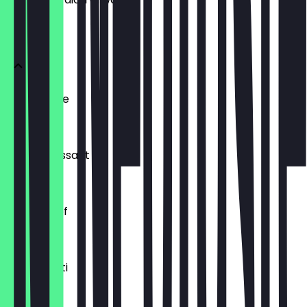
BRÖTCHEN
Ofenfrische
0,54 €
Buttercroissant
1,80 €
Laugenzopf
1,20 €
Dinkelkrusti
1,10 €