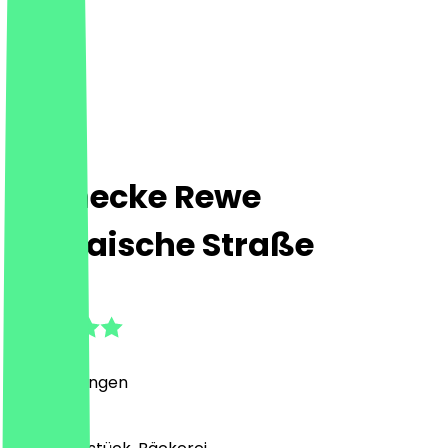
Steinecke Rewe
Bornaische Straße
4.4
(
5
Bewertungen
)