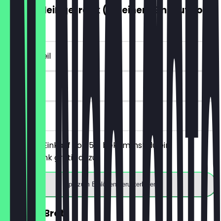
GRATIS Heißgetränk (ab einem Einkauf von
5€)
~4 € Vorteil
7 Tage
vor Ort
Ab einem Einkauf von 5€ bekommst du ein
Heißgetränk gratis dazu.
App zum Einlösen herunterladen
30% auf Brot