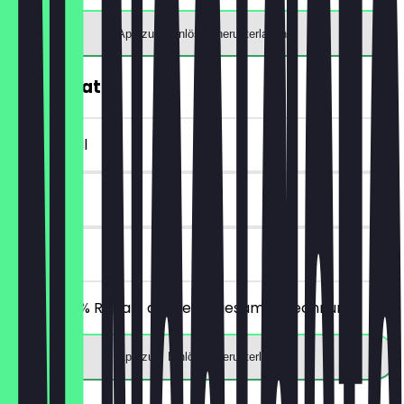
App zum Einlösen herunterladen
30% Rabatt
~3 £ Vorteil
30 Tage
vor Ort
Erhalte 30% Rabatt auf deine gesamte Rechnung!
App zum Einlösen herunterladen