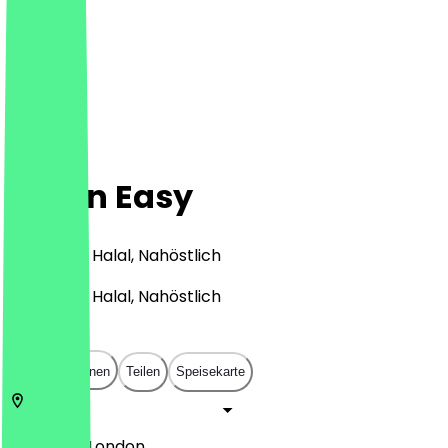
Leban Easy
Fast Food, Halal, Nahöstlich
Fast Food, Halal, Nahöstlich
£
£
£
£
In App öffnen
Teilen
Speisekarte
SW12 9AG
London