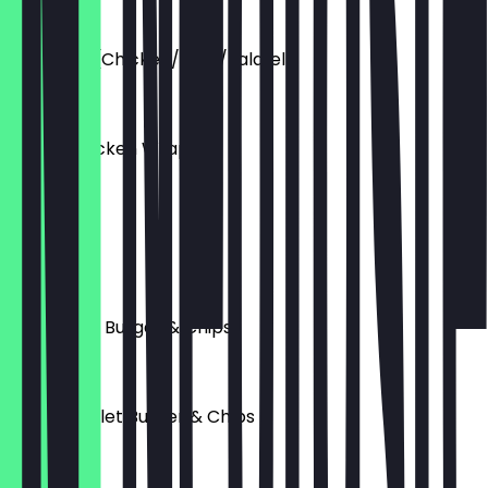
5,00 £
Rice Bowl (Chicken/Beef/Falafel)
6,00 £
Crispy Chicken Wrap
5,00 £
Lentil Soup
5,00 £
Large Beef Burger & Chips
5,00 £
Chicken Fillet Burger & Chips
5,00 £