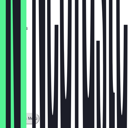
Hot Drinks
1,50 £
Cold Drinks
1,00 £
Zeige ganzes Menü