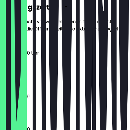
Öffnungszeiten
Damit du nicht vor verschlossenen Türen stehst,
halten wir die Öffnungszeiten so aktuell wie möglich.
12:00 - 23:00 Uhr
Montag
Dienstag
Mittwoch
Donnerstag
Freitag
Samstag
Sonntag
12:00 - 23:00