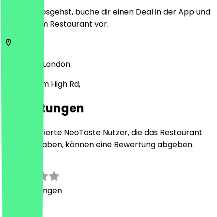
Bevor du losgehst, buche dir einen Deal in der App und
zeige ihn im Restaurant vor.
SW12 9AG
London
92A Balham High Rd,
Bewertungen
Nur registrierte NeoTaste Nutzer, die das Restaurant
besucht haben, können eine Bewertung abgeben.
0.0
0
Bewertungen
Land