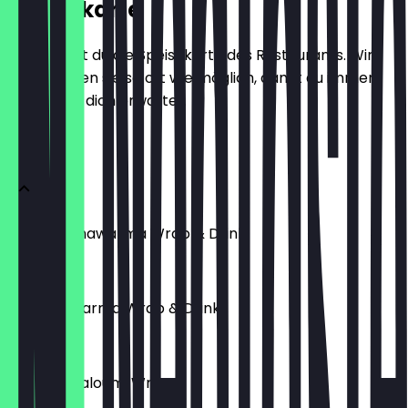
Speisekarte
Hier findest du die Speisekarte des Restaurants. Wir
aktualisieren sie so oft wie möglich, damit du immer
weißt, was dich erwartet.
Menu
Chicken Shawarma Wrap & Drink
6,00 £
Beef Shawarma Wrap & Drink
7,50 £
Falafel / Haloumi Wrap