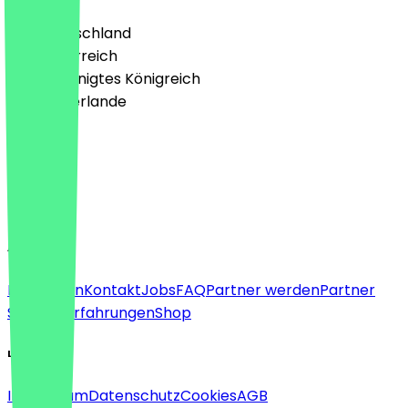
🇩🇪 Deutschland
🇦🇹 Österreich
🇬🇧 Vereinigtes Königreich
🇳🇱 Niederlande
Sprache
Deutsch
English
About
Für Firmen
Kontakt
Jobs
FAQ
Partner werden
Partner
Support
Erfahrungen
Shop
Legal
Impressum
Datenschutz
Cookies
AGB