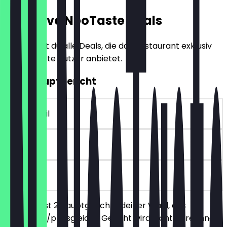
Exklusive NeoTaste Deals
Hier findest du alle Deals, die das Restaurant exklusiv
für NeoTaste Nutzer anbietet.
2für1 Hauptgericht
~8 £ Vorteil
90 Tage
vor Ort
Du bestellst 2 Hauptgerichte deiner Wahl, das
günstigere/preisgleiche Gericht wird nicht berechnet.