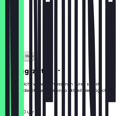
Zeige ganzes Menü
Öffnungszeiten
Damit du nicht vor verschlossenen Türen stehst,
halten wir die Öffnungszeiten so aktuell wie möglich.
10:00 - 19:00 Uhr