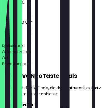
10:00 - 18:00
10:00 - 19:00 Uhr
Deals
Speisekarte
Öffnungszeiten
Ort
Bewertungen
Exklusive NeoTaste Deals
Hier findest du alle Deals, die das Restaurant exklusiv
für NeoTaste Nutzer anbietet.
2für1 Getränk