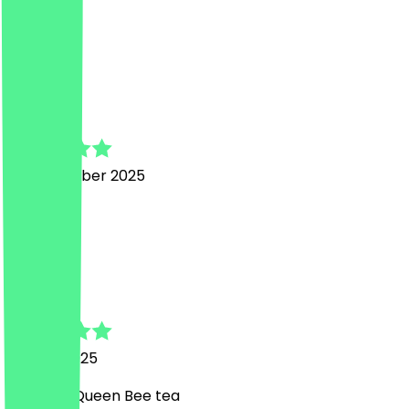
SO GOOD
E
Emma
22. November 2025
thank you
K
Krzysztof
13. April 2025
Amazing Queen Bee tea