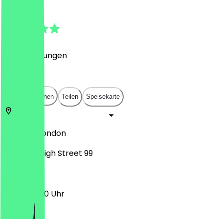
5.0
(
27
Bewertungen
)
£
£
£
£
In App öffnen
Teilen
Speisekarte
NW1 7JN
London
Camden High Street 99
10:00 - 19:00 Uhr