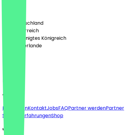
Land
🇩🇪 Deutschland
🇦🇹 Österreich
🇬🇧 Vereinigtes Königreich
🇳🇱 Niederlande
Sprache
Deutsch
English
About
Für Firmen
Kontakt
Jobs
FAQ
Partner werden
Partner
Support
Erfahrungen
Shop
Legal