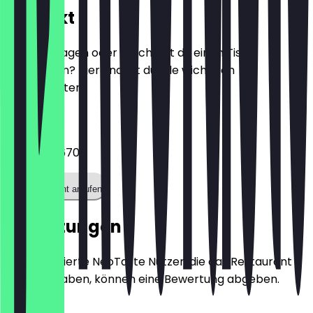
Kontakt
Hast du Fragen oder möchtest du einen Tisch
reservieren? Hier findest du alle wichtigen
Kontaktdaten.
Telefon
020 7388 6704
Restaurant anrufen
Bewertungen
Nur registrierte NeoTaste Nutzer, die das Restaurant
besucht haben, können eine Bewertung abgeben.
5.0