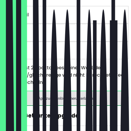
~5 £ Vorteil
90 Tage
vor Ort
Du bestellst 2 Cocktailtees deiner Wahl, der
günstigere/gleichpreisige wird nicht berechnet. (Tees
können wechseln)
App zum Einlösen herunterladen
GRATIS Getränke-Upgrade