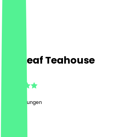
Mei Leaf Teahouse
5.0
(
27
Bewertungen
)
Café
Café