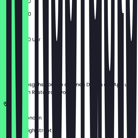
10:00 - 19:00
10:00 - 18:00
10:00 - 19:00 Uhr
Ort
Bevor du losgehst, buche dir einen Deal in der App und
zeige ihn im Restaurant vor.
NW1 7JN
London
Camden High Street 99