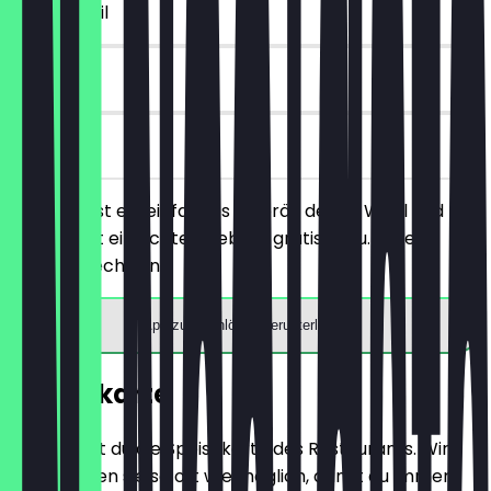
~4 £ Vorteil
30 Tage
vor Ort
Du bestellst ein einfaches Gebräu deiner Wahl und
bekommst ein echtes Gebräu gratis dazu. (Tees
können wechseln)
App zum Einlösen herunterladen
Speisekarte
Hier findest du die Speisekarte des Restaurants. Wir
aktualisieren sie so oft wie möglich, damit du immer