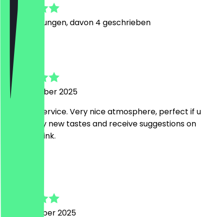
27
Bewertungen, davon 4 geschrieben
A
Alex
28. Dezember 2025
Amazing service. Very nice atmosphere, perfect if u
want to try new tastes and receive suggestions on
what to drink.
L
Linh
14. Dezember 2025