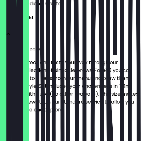
weißt, was dich erwartet.
Variety Flight
Try up to 3 teas
Compare teas and taste your way through our
curated selection of pinnacle brews. For £15 you can
choose up to 3 Teas from our menu and brew them
Gong Fu Style. Set includes your chosen teas in 70ml
Gaiwans with cups (no other teaware). This size makes
smaller brews than our standard service to allow you
to compare and explore.
15,00 £