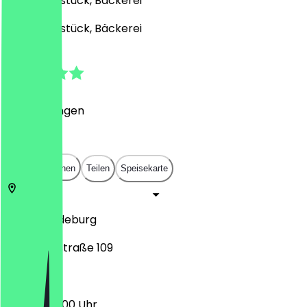
Café, Frühstück, Bäckerei
Café, Frühstück, Bäckerei
5.0
(
1
Bewertungen
)
€
€
€
€
In App öffnen
Teilen
Speisekarte
39118
Magdeburg
Lunochodstraße 109
06:00 - 20:00 Uhr