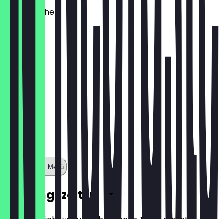
Käsebrötchen
1,60 €
Zeige ganzes Menü
Öffnungszeiten