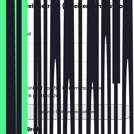
GRATIS Heißgetränk (ab einem Einkauf von
5€)
~4 € Vorteil
7 Tage
vor Ort
Ab einem Einkauf von 5€ bekommst du ein
Heißgetränk gratis dazu.
App zum Einlösen herunterladen
30% auf Brot