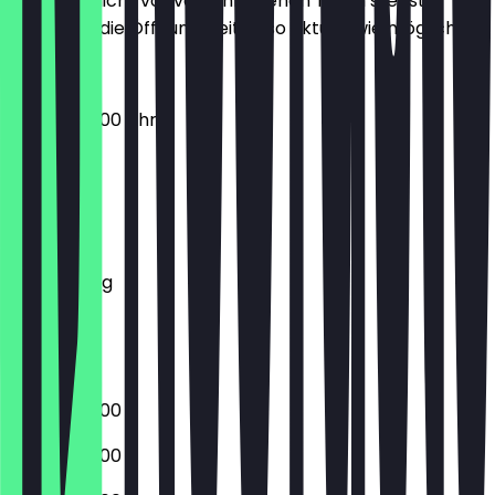
Damit du nicht vor verschlossenen Türen stehst,
halten wir die Öffnungszeiten so aktuell wie möglich.
06:00 - 20:00 Uhr
Montag
Dienstag
Mittwoch
Donnerstag
Freitag
Samstag
Sonntag
06:00 - 20:00
06:00 - 20:00