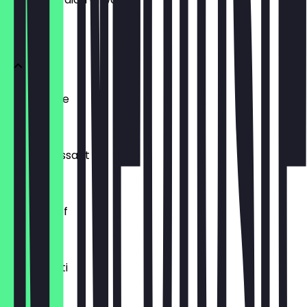
BRÖTCHEN
Ofenfrische
0,54 €
Buttercroissant
1,80 €
Laugenzopf
1,20 €
Dinkelkrusti
1,10 €