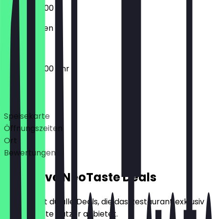
06:00 - 20:00
Geschlossen
06:00 - 20:00 Uhr
Deals
Speisekarte
Öffnungszeiten
Ort
Bewertungen
Exklusive NeoTaste Deals
Hier findest du alle Deals, die das Restaurant exklusiv
für NeoTaste Nutzer anbietet.