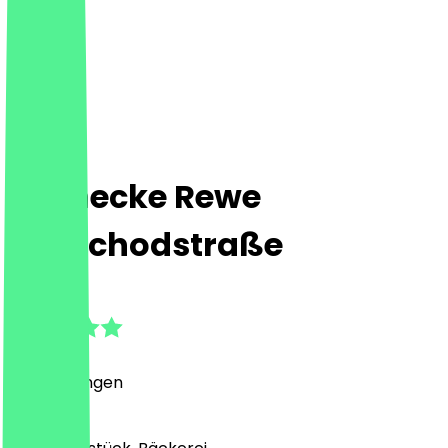
Steinecke Rewe
Lunochodstraße
5.0
(
1
Bewertungen
)