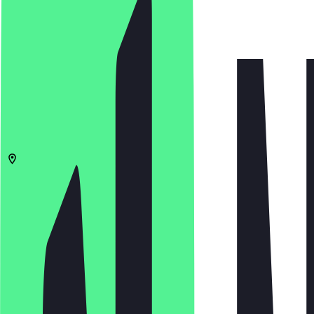
4.9
(
1658
Bewertungen
)
€
€
€
€
In App öffnen
Teilen
Speisekarte
90403
Nürnberg
Hauptmarkt 16
10:00 - 22:00 Uhr