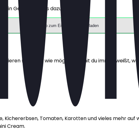
 ein Getränk gratis dazu.
App zum Einlösen herunterladen
alisieren sie so oft wie möglich, damit du immer weißt, wa
te, Kichererbsen, Tomaten, Karotten und vieles mehr auf
ini Cream.