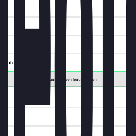
€ Rabatt.
App zum Einlösen herunterladen