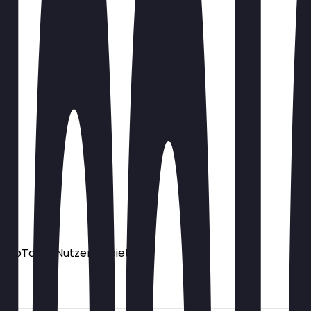
ür NeoTaste Nutzer anbietet.