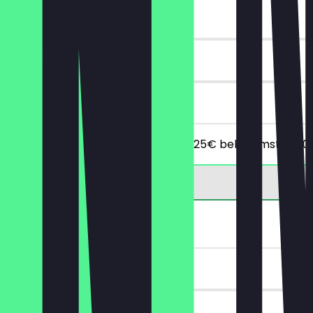
~10 € Vorteil
90 Tage
vor Ort
Ab einem Mindestbestellwert von 25€ bekommst du 10
1€ Heißgetränk
~2 € Vorteil
30 Tage