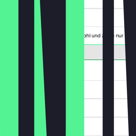
vor Ort
Bestelle ein Heißgetränk deiner Wahl und zahle nur 1
GRATIS Getränk
~4 € Vorteil
90 Tage
vor Ort