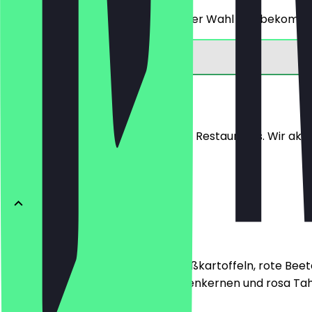
Du bestellst ein Hauptgericht deiner Wahl und bekommst
Speisekarte
Hier findest du die Speisekarte des Restaurants. Wir aktu
Salate & Bowls
Oriental Vibez Salad
Der Oriental Salad: Gebackene Süßkartoffeln, rote Bee
frischer Minze, spicy Sonnenblumenkernen und rosa Tah
11,99 €