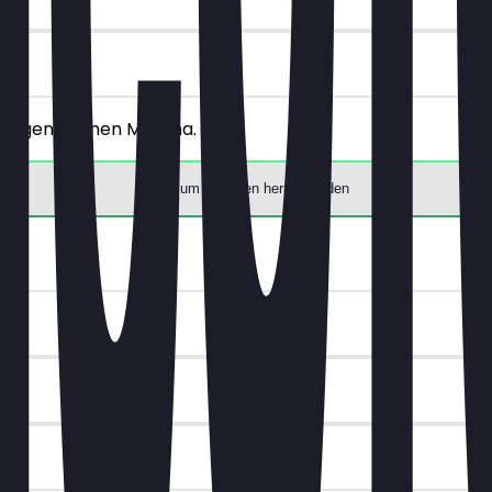
€! Ausgenommen Matcha.
App zum Einlösen herunterladen