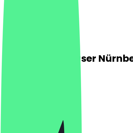
Kaspar Schmauser Nürnb
4.9
(
1658
Bewertungen
)
Bowls, Vegan, Healthy
Bowls, Vegan, Healthy