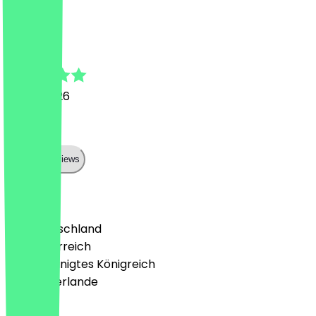
J
Jamie
10. Mai 2026
Top
Show all reviews
Land
🇩🇪 Deutschland
🇦🇹 Österreich
🇬🇧 Vereinigtes Königreich
🇳🇱 Niederlande
Sprache