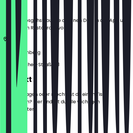
Ort
Bevor du losgehst, buche dir einen Deal in der App und
zeige ihn im Restaurant vor.
90403
Nürnberg
Peter-Vischer-Straße 21
Kontakt
Hast du Fragen oder möchtest du einen Tisch
reservieren? Hier findest du alle wichtigen
Kontaktdaten.
Telefon