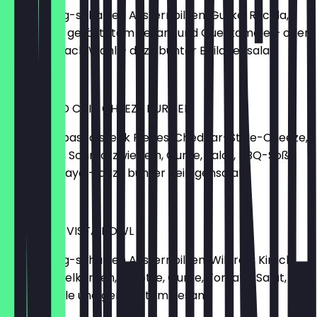
Mit fruchtig-scharfen Austernpilzen, Gurke, Rucola,
Misomayo, geröstetem Sesam und Guerkamole – oder
Hummus nach Wahl – dazu bunter Beilagensalat
13,90 €
MEOWLTED CHILI CHEEZE BURGER
Mit plant-based steak Pieces, Cheddar-Style-Cheeze,
Jalapeños, Schmorzwiebeln, Gurke, Salat, BBQ-Soße
und Misomayo – dazu bunter Beilagensalat
15,90 €
AUSTER LA VISTA BOWL
Mit fruchtig-scharfen Austernpilzen, Wildreis, Kimchi,
Granatapfelkernen, Karotte, Gurke, Tomate, Salat,
Guerkamole und geröstetem Sesam