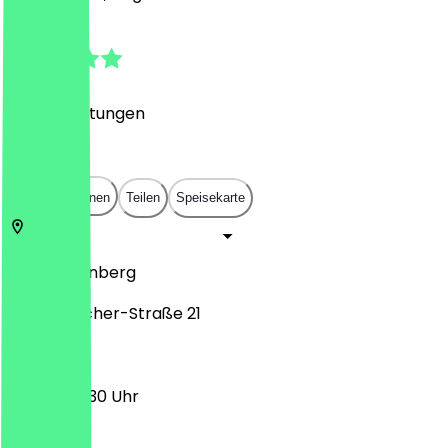
4.8
(
322
Bewertungen
)
€
€
€
€
In App öffnen
Teilen
Speisekarte
90403
Nürnberg
Peter-Vischer-Straße 21
09:30 - 20:30 Uhr