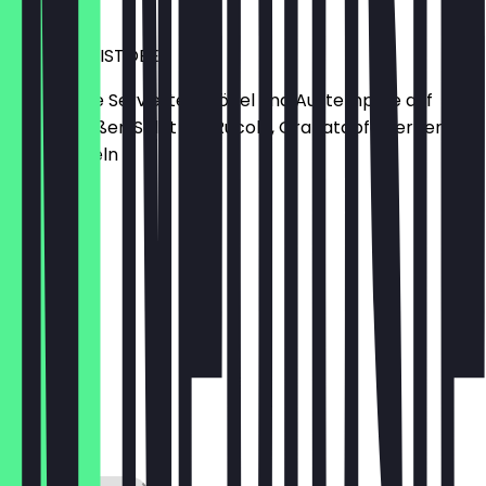
15,40 €
KNÖDELGEISTÖBER
Gebratene Serviettenknödel und Austernpilze auf
einem großen Salat mit Rucola, Granatapfelkernen
und Mandeln
14,90 €