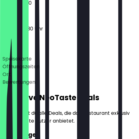
09:30 - 19:30
09:30 - 20:30 Uhr
Deals
Speisekarte
Öffnungszeiten
Ort
Bewertungen
Exklusive NeoTaste Deals
Hier findest du alle Deals, die das Restaurant exklusiv
für NeoTaste Nutzer anbietet.
2für1 Burger