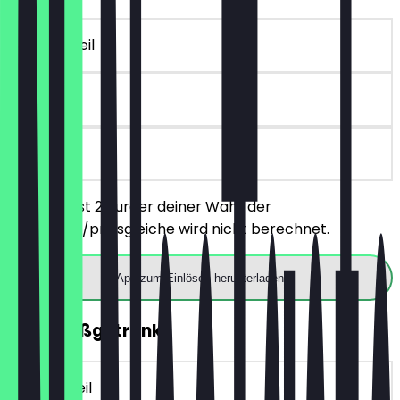
~12 € Vorteil
90 Tage
vor Ort
Du bestellst 2 Burger deiner Wahl, der
günstigere/preisgleiche wird nicht berechnet.
App zum Einlösen herunterladen
2für1 Heißgetränk
~4 € Vorteil