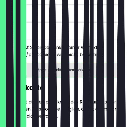
90 Tage
vor Ort
Du bestellst 2 Heißgetränke deiner Wahl, das
günstigere/preisgleiche wird nicht berechnet.
App zum Einlösen herunterladen
Speisekarte
Hier findest du die Speisekarte des Restaurants. Wir
aktualisieren sie so oft wie möglich, damit du immer
weißt, was dich erwartet.