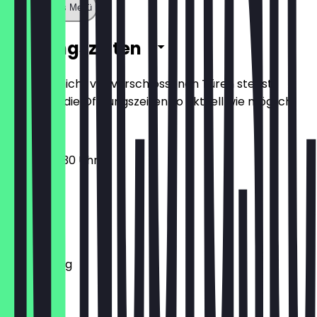
Zeige ganzes Menü
Öffnungszeiten
Damit du nicht vor verschlossenen Türen stehst,
halten wir die Öffnungszeiten so aktuell wie möglich.
09:30 - 20:30 Uhr
Montag
Dienstag
Mittwoch
Donnerstag
Freitag
Samstag