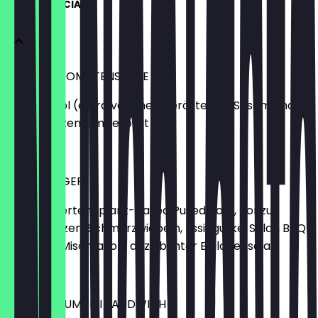
WINTER SPECIALS
PAPRIKA-TOMATENSUPPE
Mit Olivenöl (extra vergine), geröstetem Sesam und 3
Ecken katzentempel.brot
8,90 €
NEKO BURGER
Mit mariniertem plant-based Pulled Pork, Ponzu-
Austernpilzen, Schmorzwiebeln, Essiggurke, Salat, BBQ-
Soße und Misomayo – dazu bunter Beilagensalat
15,40 €
MIAUSTER UMAMI SANDWICH