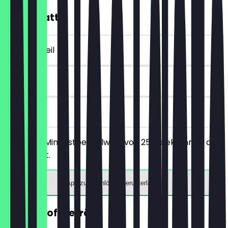
10€ Rabatt
~10 € Vorteil
90 Tage
vor Ort
Ab einem Mindestbestellwert von 25€ bekommst du
10€ Rabatt.
App zum Einlösen herunterladen
GRATIS Softgetränk