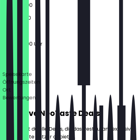
17:00 - 22:00
12:00 - 21:00
17:00 - 22:00 Uhr
Deals
Speisekarte
Öffnungszeiten
Ort
Bewertungen
Exklusive NeoTaste Deals
Hier findest du alle Deals, die das Restaurant exklusiv
für NeoTaste Nutzer anbietet.