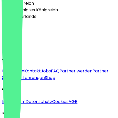
🇦🇹 Österreich
🇬🇧 Vereinigtes Königreich
🇳🇱 Niederlande
Sprache
Deutsch
English
About
Für Firmen
Kontakt
Jobs
FAQ
Partner werden
Partner
Support
Erfahrungen
Shop
Legal
Impressum
Datenschutz
Cookies
AGB
Social