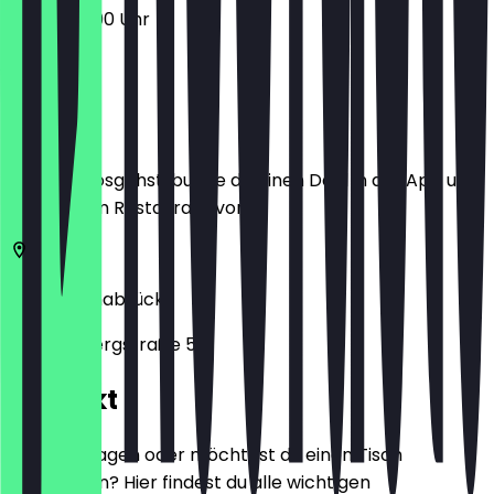
17:00 - 22:00 Uhr
Ort
Bevor du losgehst, buche dir einen Deal in der App und
zeige ihn im Restaurant vor.
49086
Osnabrück
Schinkelbergstraße 51
Kontakt
Hast du Fragen oder möchtest du einen Tisch
reservieren? Hier findest du alle wichtigen