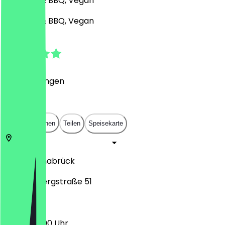
Pub, Grill & BBQ, Vegan
Pub, Grill & BBQ, Vegan
5.0
(
8
Bewertungen
)
€
€
€
€
In App öffnen
Teilen
Speisekarte
49086
Osnabrück
Schinkelbergstraße 51
17:00 - 22:00 Uhr