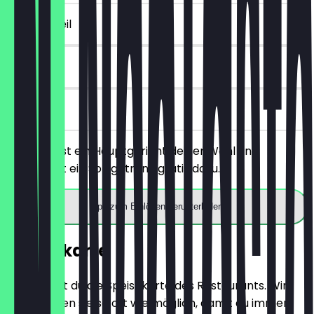
~6 € Vorteil
90 Tage
vor Ort
Du bestellst ein Hauptgericht deiner Wahl und
bekommst ein Softgetränk gratis dazu.
App zum Einlösen herunterladen
Speisekarte
Hier findest du die Speisekarte des Restaurants. Wir
aktualisieren sie so oft wie möglich, damit du immer