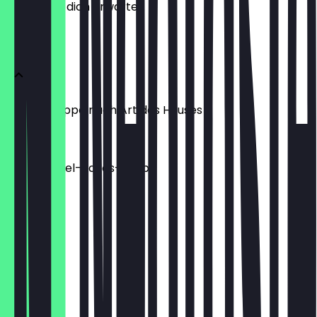
weißt, was dich erwartet.
Suppen
Gulaschsuppe nach Art des Hauses
6,50 €
Süßkartoffel-Kokos-Suppe
6,50 €