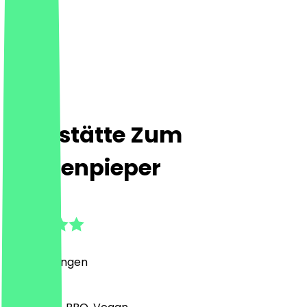
Gaststätte Zum
Laubenpieper
5.0
(
8
Bewertungen
)