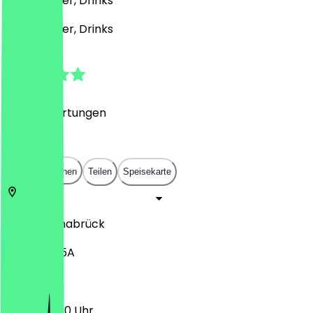
Café, Burger, Drinks
Café, Burger, Drinks
4.7
(
2516
Bewertungen
)
€
€
€
€
In App öffnen
Teilen
Speisekarte
49074
Osnabrück
Nikolaiort 5A
12:00 - 22:30 Uhr