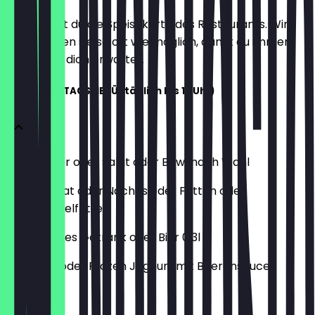
Hier findest du die Speisekarte des Restaurants. Wir
aktualisieren sie so oft wie möglich, damit du immer
weißt, was dich erwartet.
PETER'S MITTAGSMENÜ (täglich bis 17 Uhr)
Dein Burger oder Salat oder Bowl nach Wahl
Kleiner Salat oder Nachos oder Fritten oder
Süßkartoffelfritten
Alkoholfreies Getränk oder Bier 0,3l
Hot Drink oder Frozen Joghurt mit Beerensauce