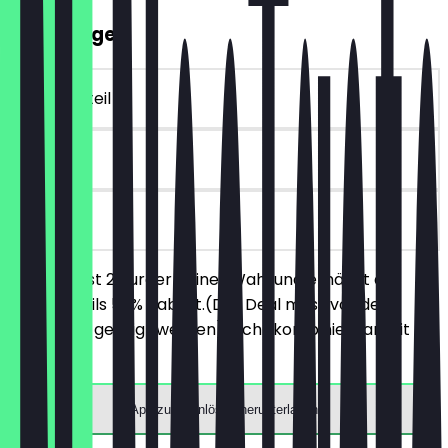
2für1 Burger
~25 € Vorteil
90 Tage
vor Ort
Du bestellst 2 Burger deiner Wahl und erhältst auf
beide jeweils 50% Rabatt.(Der Deal muss vor der
Bestellung gezeigt werden) Nicht kombinierbar mit
Menüs.
App zum Einlösen herunterladen