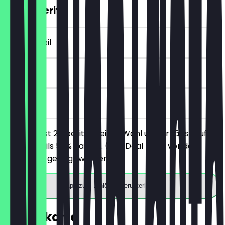
2für1 Aperitif
~8 € Vorteil
90 Tage
vor Ort
Du bestellst 2 Aperitifs deiner Wahl und erhältst auf
beide jeweils 50% Rabatt. (Der Deal muss vor der
Bestellung gezeigt werden)
App zum Einlösen herunterladen
Speisekarte