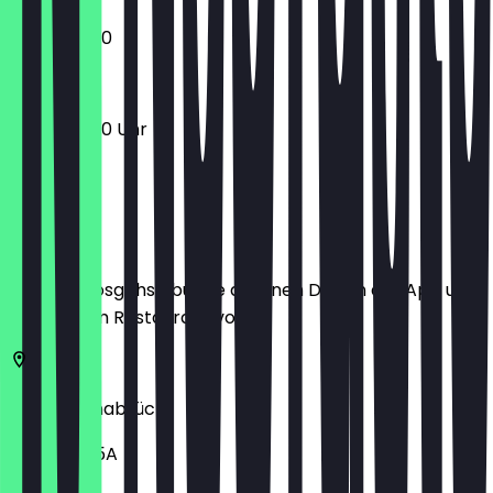
12:00 - 22:30
12:00 - 22:30 Uhr
Ort
Bevor du losgehst, buche dir einen Deal in der App und
zeige ihn im Restaurant vor.
49074
Osnabrück
Nikolaiort 5A