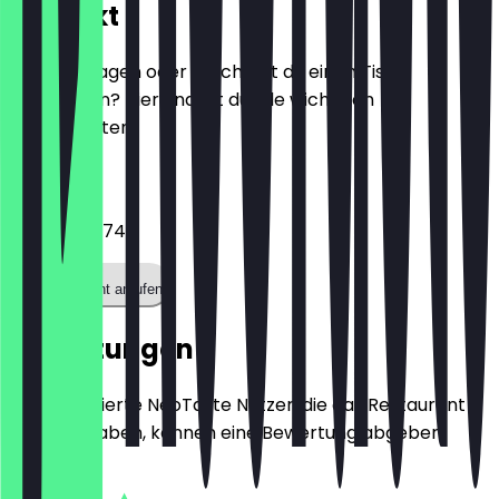
Kontakt
Hast du Fragen oder möchtest du einen Tisch
reservieren? Hier findest du alle wichtigen
Kontaktdaten.
Telefon
054199868740
Restaurant anrufen
Bewertungen
Nur registrierte NeoTaste Nutzer, die das Restaurant
besucht haben, können eine Bewertung abgeben.
4.7