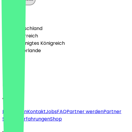
Land
🇩🇪 Deutschland
🇦🇹 Österreich
🇬🇧 Vereinigtes Königreich
🇳🇱 Niederlande
Sprache
Deutsch
English
About
Für Firmen
Kontakt
Jobs
FAQ
Partner werden
Partner
Support
Erfahrungen
Shop