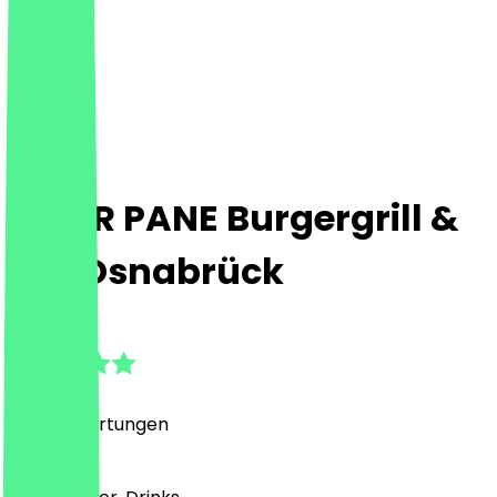
PETER PANE Burgergrill &
Bar Osnabrück
4.7
(
2516
Bewertungen
)