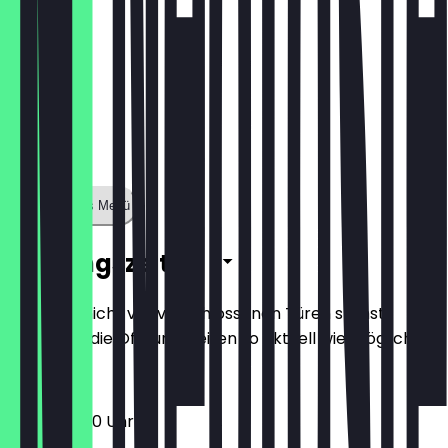
Zeige ganzes Menü
Öffnungszeiten
Damit du nicht vor verschlossenen Türen stehst,
halten wir die Öffnungszeiten so aktuell wie möglich.
12:00 - 22:30 Uhr