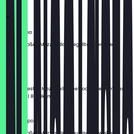
PINSA
Vegetariana
Tomatensoße | Mozzarella | Gegrilltes Gemüse |
Basilikum
10,00 €
Pavelino
Basilikumpesto | Mozzarella | Getrocknete Tomaten |
Parmesan | Basilikum
10,00 €
Tonno e Cipolla
Tomatensoße | Mozzarella | Thunfisch | Zwiebeln