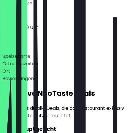
Geschlossen
11:30 - 23:59 Uhr
Deals
Speisekarte
Öffnungszeiten
Ort
Bewertungen
Exklusive NeoTaste Deals
Hier findest du alle Deals, die das Restaurant exklusiv
für NeoTaste Nutzer anbietet.
2für1 Hauptgericht