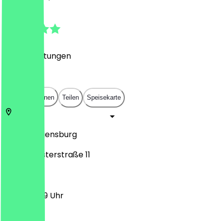
4.9
(
401
Bewertungen
)
€
€
€
€
In App öffnen
Teilen
Speisekarte
93047
Regensburg
Obermünsterstraße 11
11:30 - 23:59 Uhr