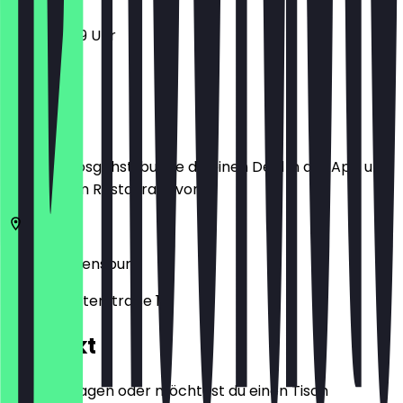
11:30 - 23:59 Uhr
Ort
Bevor du losgehst, buche dir einen Deal in der App und
zeige ihn im Restaurant vor.
93047
Regensburg
Obermünsterstraße 11
Kontakt
Hast du Fragen oder möchtest du einen Tisch