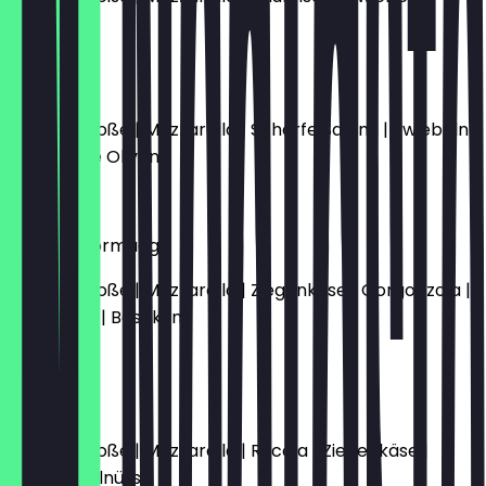
12,00 €
Diavola
Tomatensoße | Mozzarella | Scharfe Salami | Zwiebeln
| Schwarze Oliven
12,00 €
Quattro Formaggi
Tomatensoße | Mozzarella | Ziegenkäse | Gorgonzola |
Parmesan | Basilikum
10,00 €
Elli
Tomatensoße | Mozzarella | Rucola | Ziegenkäse |
Honig | Walnüsse