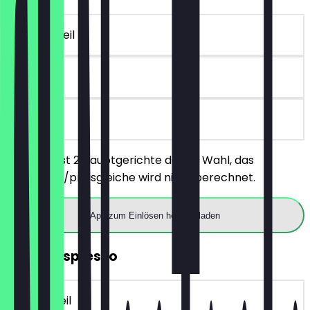
~14 € Vorteil
90 Tage
vor Ort
Du bestellst 2 Hauptgerichte deiner Wahl, das
günstigere/preisgleiche wird nicht berechnet.
App zum Einlösen herunterladen
GRATIS Espresso
~4 € Vorteil