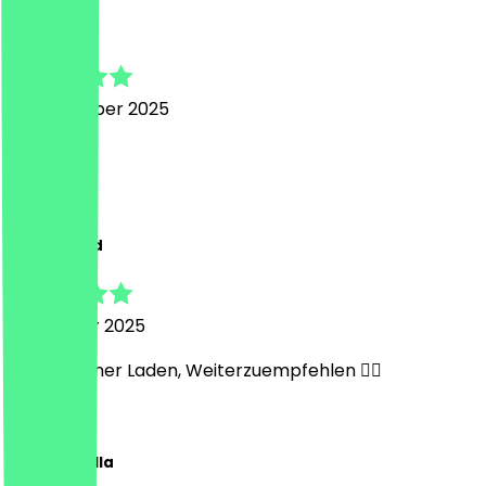
Luiz
18. Dezember 2025
Perfect!!
M
Muhammed
11. Oktober 2025
Sehr schöner Laden, Weiterzuempfehlen 👍🏾
J
Julia Isabella