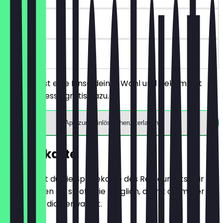
90 Tage
vor Ort
Du bestellst eine Pinsa deiner Wahl und bekommst
einen Espresso gratis dazu.
App zum Einlösen herunterladen
Speisekarte
Hier findest du die Speisekarte des Restaurants. Wir
aktualisieren sie so oft wie möglich, damit du immer
weißt, was dich erwartet.