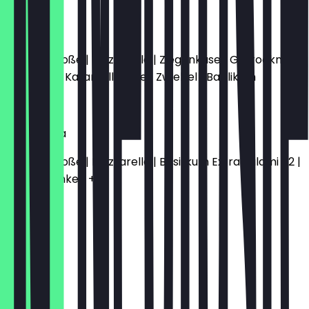
9,00 €
Milena
Tomatensoße | Mozzarella | Ziegenkäse | Getrocknete
Tomaten | Karamellisierte | Zwiebel | Basilikum
12,00 €
Margherita
Tomatensoße | Mozzarella | Basilikum Extra Salami +2 |
Extra Schinken +2
8,00 €