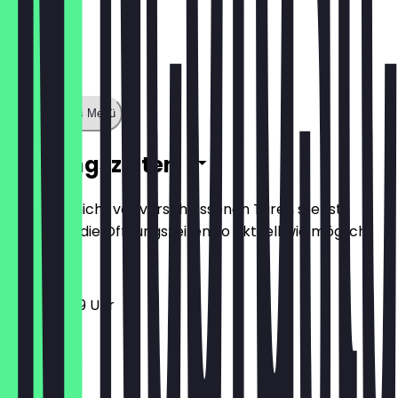
Zeige ganzes Menü
Öffnungszeiten
Damit du nicht vor verschlossenen Türen stehst,
halten wir die Öffnungszeiten so aktuell wie möglich.
11:30 - 23:59 Uhr
Montag
Dienstag