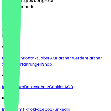
🇬🇧 Vereinigtes Königreich
🇳🇱 Niederlande
Sprache
Deutsch
English
About
Für Firmen
Kontakt
Jobs
FAQ
Partner werden
Partner
Support
Erfahrungen
Shop
Legal
Impressum
Datenschutz
Cookies
AGB
Social
Instagram
TikTok
Facebook
LinkedIn