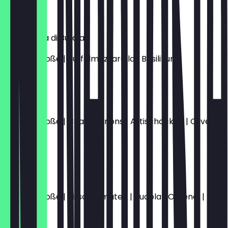
12,00 €
Margherita di Bufala
Tomatensoße | Büffelmozzarella | Basilikum
12,00 €
Vegana
Tomatensoße | Champignons | Artischocken | Oliven |
Knoblauch
10,00 €
Focaccia
Tomatensoße | Kirschtomaten | Rucola | Olivenöl |
Parmesan