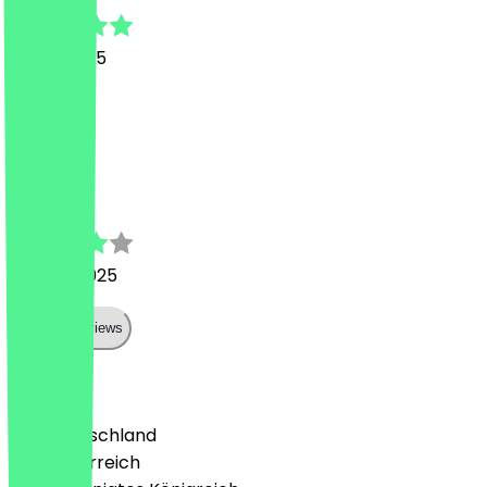
19. Mai 2025
Super!
S
Sophie
17. April 2025
Show all reviews
Land
🇩🇪 Deutschland
🇦🇹 Österreich