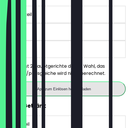
~20 € Vorteil
90 Tage
vor Ort
Du bestellst 2 Hauptgerichte deiner Wahl, das
günstigere/preisgleiche wird nicht berechnet.
App zum Einlösen herunterladen
GRATIS Getränk
~4 € Vorteil