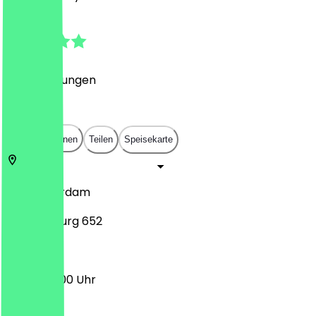
4.9
(
99
Bewertungen
)
€
€
€
€
In App öffnen
Teilen
Speisekarte
3011
Rotterdam
Pompenburg 652
16:00 - 22:00 Uhr