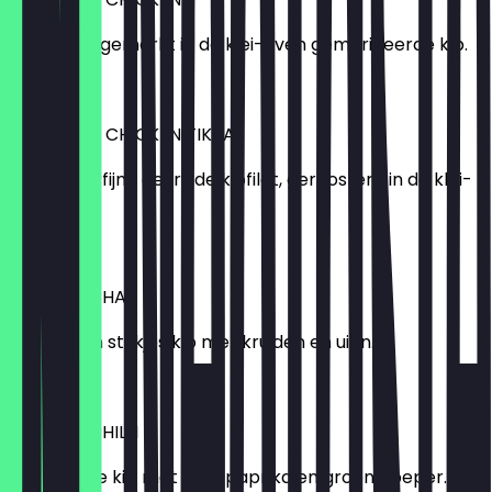
In kruiden, gemerkt in de klei-oven gemarineerde kip.
6,75 €
TANDOORI CHICKEN TIKKA
Mild en verfijnd gekruide kipfilet, geroosterd in de klei-
oven.
7,25 €
CHICKEN CHAT
Salade van stukjes kip met kruiden en uien.
6,75 €
CHICKEN CHILLI
Gedroogde kip met uien, paprika en groene peper.