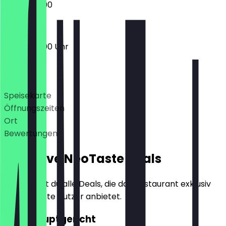
16:00 - 22:00
16:00 - 22:00 Uhr
Deals
Speisekarte
Öffnungszeiten
Ort
Bewertungen
Exklusive NeoTaste Deals
Hier findest du alle Deals, die das Restaurant exklusiv
für NeoTaste Nutzer anbietet.
2für1 Hauptgericht