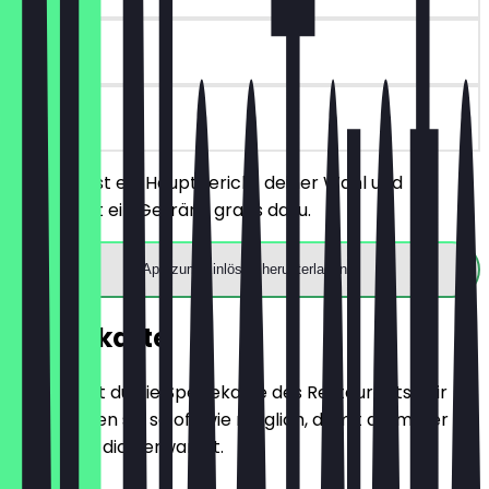
7 Tage
vor Ort
Du bestellst ein Hauptgericht deiner Wahl und
bekommst ein Getränk gratis dazu.
App zum Einlösen herunterladen
Speisekarte
Hier findest du die Speisekarte des Restaurants. Wir
aktualisieren sie so oft wie möglich, damit du immer
weißt, was dich erwartet.