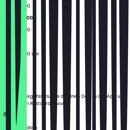
16:00 - 22:00
16:00 - 22:00
16:00 - 22:00
16:00 - 22:00 Uhr
Ort
Bevor du losgehst, buche dir einen Deal in der App und
zeige ihn im Restaurant vor.
3011
Rotterdam