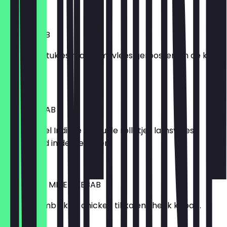
7,00 €
BOTI KEBAB
Gekruide stukjes mals lamsvlees geroosterd in de klei-
oven.
8,25 €
SHEEK KEBAB
Traditioneel Indiase gekruide rolletjes lamsvlees,
geroosterd in de klei-oven.
7,00 €
TANDOORI MIXED KEBAB
Mix van lamb tikka, chicken tikka en sheek kebab.
9,25 €