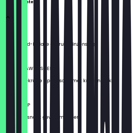
Voorgerechten
DAL SOEP
Milde Noord-Indiase gekruide linzensoep
4,00 €
MULLIGATAWNY SOEP
Medium gekruide kippensoep met kruiden en kip.
4,50 €
ALOO CHOP
Aardappelsnack gevuld met uien.
4,25 €