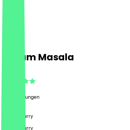
Garam Masala
4.9
(
99
Bewertungen
)
Indisch, Curry
Indisch, Curry