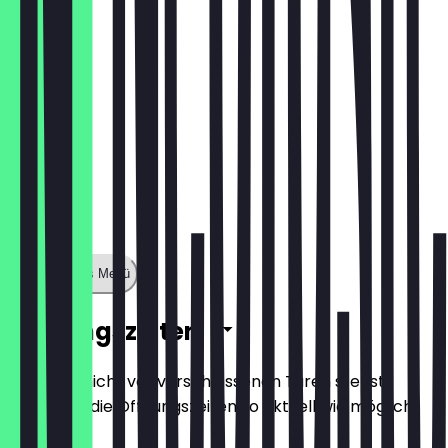
Zeige ganzes Menü
Öffnungszeiten
Damit du nicht vor verschlossenen Türen stehst,
halten wir die Öffnungszeiten so aktuell wie möglich.