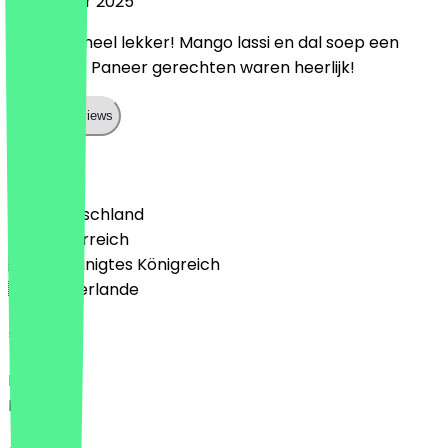
8. Oktober 2025
Eten was heel lekker! Mango lassi en dal soep een
aanrader! Paneer gerechten waren heerlijk!
Show all reviews
Land
🇩🇪 Deutschland
🇦🇹 Österreich
🇬🇧 Vereinigtes Königreich
🇳🇱 Niederlande
Sprache
Deutsch
English