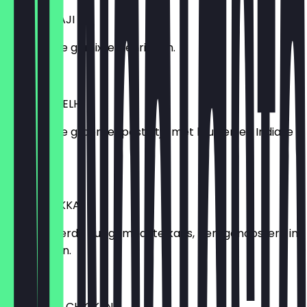
ONION BHAJI
Gefrituurde gemixte uienringen.
4,50 €
SAMOSA DELHI
Gefrituurde groentenpasteitje met kruiden en Indiase
sausjes.
5,25 €
PANEER TIKKA
Gemarineerde huisgemaakte kaas, beregenoosterd in
de klei oven.
6,50 €
TANDOORI CHICKEN