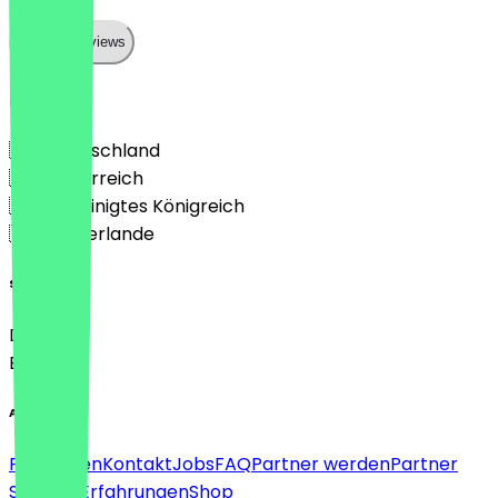
Show all reviews
Land
🇩🇪 Deutschland
🇦🇹 Österreich
🇬🇧 Vereinigtes Königreich
🇳🇱 Niederlande
Sprache
Deutsch
English
About
Für Firmen
Kontakt
Jobs
FAQ
Partner werden
Partner
Support
Erfahrungen
Shop