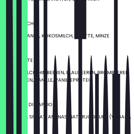
7,00 €
BEACH BITCH
GURKE, ANANAS, KOKOSMILCH, LIMETTE, MINZE
7,00 €
BERRY WHITE
MANDELMILCH, HIMBEEREN, BLAUBEEREN, BROMBEEREN,
GOJI BEEREN, VANILLE, VANILLEPROTEIN
9,00 €
AVOCADO DI CAPRIO
AVOCADO, SPINAT, ANANAS, NATURJOGHURT (VEGAN),
ZITRONE