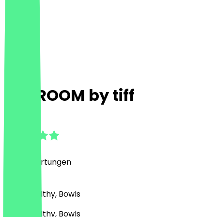
The ROOM by tiff
4.9
(
275
Bewertungen
)
Café, Healthy, Bowls
Café, Healthy, Bowls