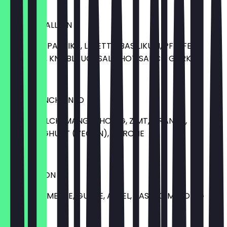
9,00 €
ITALIAN STALLION
TOMATEN, PAPRIKA, LIMETTE, BASILIKUM, PFEFFER,
ROSMARIN, KNOBLAUCHSALZ, HOT SAUCE, GURKE
9,00 €
MANGO UNCHAINED
MANDELMILCH, MANGO, HONIG, ZIMT, ORANGE,
NATURJOGHURT (VEGAN), ZITRONE
8,00 €
JOHN LEMON
ZITRONE, LIMETTE, GURKE, APFEL, BASILIKUM, HONIG
7,00 €