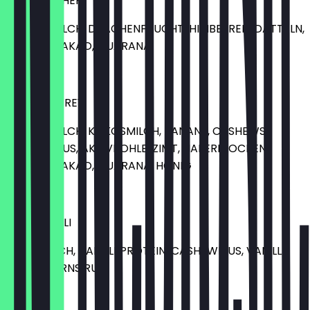
PINK PANTHER
MANDELMILCH, DRACHENFRUCHT, HIMBEEREN, DATTELN,
WEISSER KAKAO, GUARANA
8,00 €
FADE TO GREY
MANDELMILCH, KOKOSMILCH, BANANE, CASHEWS,
CASHEWMUS, AKTIVKOHLE, ZIMT, HAFERFLOCKEN,
WEISSER KAKAO, GUARANA, HONIG
10,00 €
MILLI VANILLI
HAFERMILCH, VANILLEPROTEIN, CASHEWMUS, VANILLE,
ZIMT, AHORNSIRUP
9,00 €