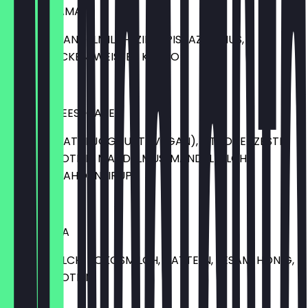
BANANARAMA
BANANE, MANDELMILCH, ZIMT, PISTAZIENMUS,
HAFERFLOCKEN, WEISSER KAKAO
9,00 €
LEMON CHEESECAKE
ZITRONE, NATURJOGHURT (VEGAN), ZITRONENZESTE,
VANILLEPROTEIN, MANDELMUS, MANDELMILCH,
KURKUMA, AHORNSIRUP
9,00 €
CLEOPATRA
MANDELMILCH, KOKOSMILCH, DATTELN, SESAM, HONIG,
VANILLEPROTEIN
7,00 €