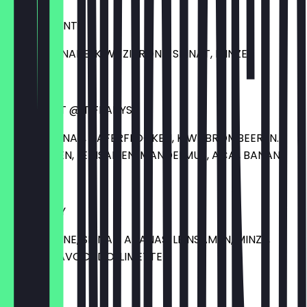
GREEN GIANT
GURKE, BANANE, KIWI, ZITRONE, SPINAT, MINZE
7,00 €
BREAKFAST @ TIFFANYS
GURKE, SPINAT, HAFERFLOCKEN, KIWI, BROMBEEREN.
BLAUBEEREN, LEINSAMEN, MANDELMUS, AÇAI, BANANE
10,00 €
GREEN DAY
GURKE, BIRNE, SPINAT, ANANAS, LEINSAMEN, MINZE,
MATCHA, AVOCADO, LIMETTE
10,00 €