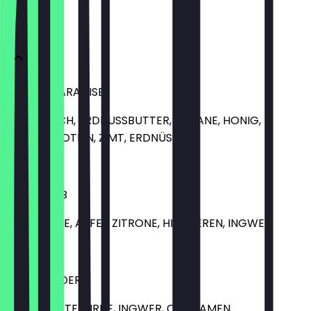
SMOOTHIES
PEANUT PARADISE
HAFERMILCH, ERDNUSSBUTTER, BANANE, HONIG,
VANILLEPROTEIN, ZIMT, ERDNÜSSE
8,00 €
BEET BOMB
ROTE BEETE, APFEL, ZITRONE, HIMBEEREN, INGWER
7,00 €
KIWI WONDER
KIWI, LIMETTE, BIRNE, INGWER, CHIASAMEN