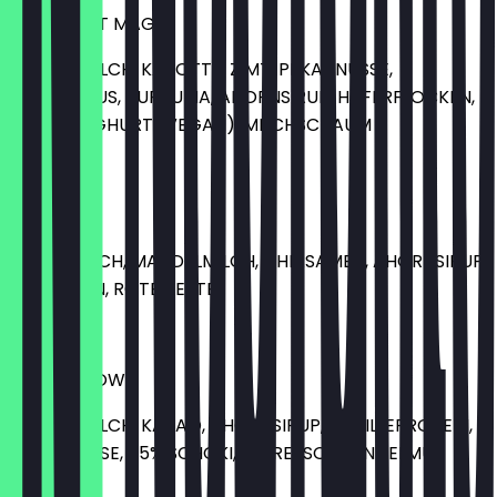
24 CARROT MAGIC
MANDELMILCH, KAROTTE, ZIMT, PEKANNÜSSE,
MANDELMUS, KURKUMA, AHORNSIRUP, HAFERFLOCKEN,
NATURJOGHURT (VEGAN), MILCHSCHAUM
10,00 €
LUCHIA
KOKOSMILCH, MANDELMILCH, CHIASAMEN, AHORNSIRUP,
HIMBEEREN, ROTE BEETE
9,00 €
BOBBY BROWN
MANDELMILCH, KAKAO, AHORNSIRUP, VANILLEPROTEIN,
PEKANNÜSSE, 75% SCHOKI, ESPRESSO, MANDELMUS