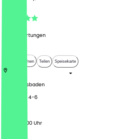
4.9
(
275
Bewertungen
)
€
€
€
€
In App öffnen
Teilen
Speisekarte
65183
Wiesbaden
Saalgasse 4-6
09:30 - 18:00 Uhr