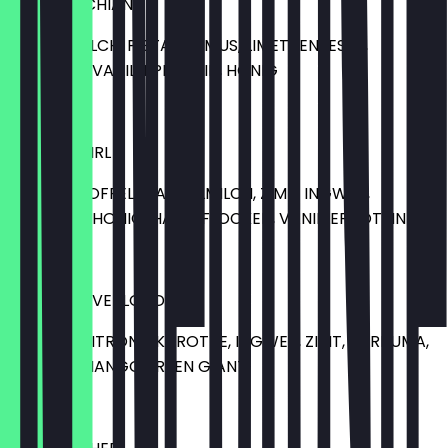
KIM PISTACHIAN
MANDELMILCH, PISTAZIENMUS, LIMETTENZESTE,
PISTAZIEN, VANILLEPROTEIN, HONIG
10,00 €
GOLDEN GIRL
SÜSSKARTOFFEL, MANDELMILCH, ZIMT, INGWER,
KURKUMA, HONIG, HAFERFLOCKEN, VANILLEPROTEIN
8,00 €
ORANGE OVERLOAD
ORANGE, ZITRONE, KAROTTE, INGWER, ZIMT, KURKUMA,
PFEFFER, MANGOGREEN GIANT
7,00 €