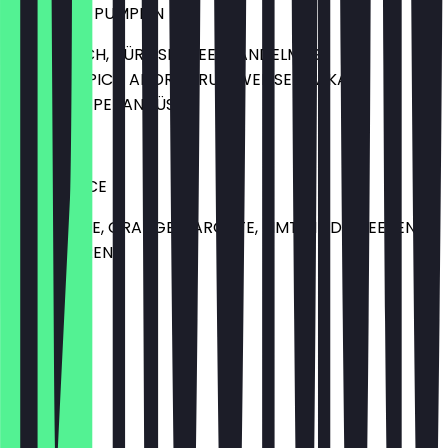
SMASHING PUMPKIN
HAFERMILCH, KÜRBISPÜREE, MANDELMUS,
PUMPKINSPICE, AHORNSIRUP, WEISSER KAKAO,
GUARANA, PEKANNÜSSE
10,00 €
BEETLEJUICE
ROTE BEETE, ORANGE, KAROTTE, ZIMT, HEIDELBEEREN,
BROMBEEREN
7,00 €