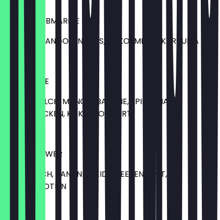
10,00 €
YELLOW SUBMARINE
BANANE, MANGO, ANANAS, KOKOSMILCH, KURKUMA
9,00 €
BLUE BESTIE
MANDELMILCH, MANGO, BANANE, SPIRULINA,
HAFERFLOCKEN, KOKOSJOGHURT
8,00 €
PURPLE POWER
HAFERMILCH, BANANE, HEIDELBEEREN, ZIMT,
VANILLEPROTEIN
7,00 €