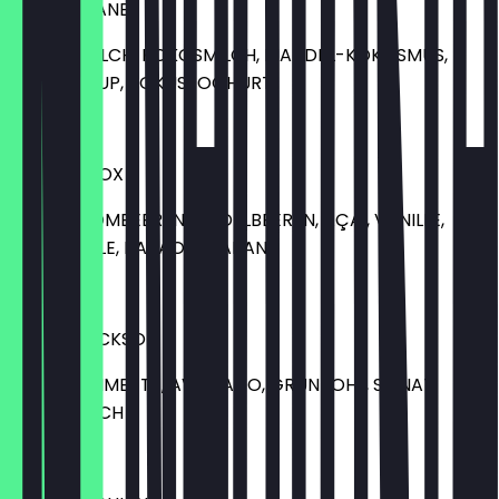
COCO CHANEL
MANDELMILCH, KOKOSMILCH, MANDEL-KOKOSMUS,
AHORNSIRUP, KOKUSJOGHURT
9,00 €
DIRTY DETOX
APFEL, BROMBEEREN, HEIDELBEEREN, AÇAI, VANILLE,
AKTIVKOHLE, KAKAO, GUARANA
9,00 €
MIKALE JACKSON
ORANGE, LIMETTE, AVOCADO, GRÜNKOHL, SPINAT,
KOKOSMILCH
10,00 €