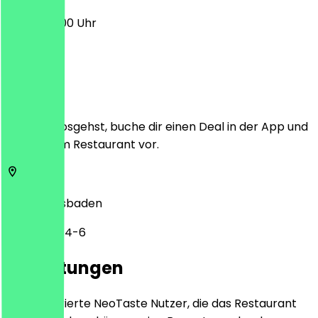
09:30 - 18:00 Uhr
Ort
Bevor du losgehst, buche dir einen Deal in der App und
zeige ihn im Restaurant vor.
65183
Wiesbaden
Saalgasse 4-6
Bewertungen
Nur registrierte NeoTaste Nutzer, die das Restaurant