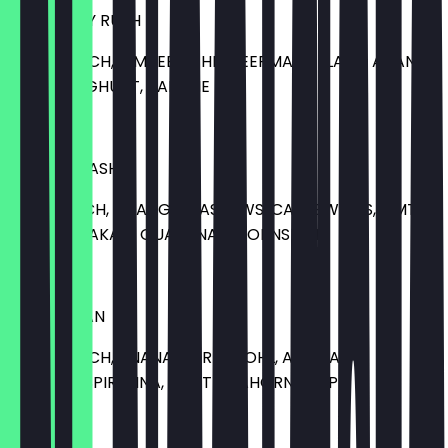
RASPBERRY RUSH
KOKOSMILCH, HIMBEERE, HIMBEERMARMELADE, ANANAS,
KOKOSJOGHURT, BANANE
9,00 €
JOHNNY CASH
HAFERMILCH, ORANGE, CASHEWS, CASHEWMUS, ZIMT,
WEISSER KAKAO, GUARANA, AHORNSIRUP
9,00 €
BILLY OCEAN
KOKOSMILCH, ANANAS, GRÜNKOHL, AVOCADO,
MATCHA, SPIRULINA, LIMETTE, AHORNSIRUP
10,00 €