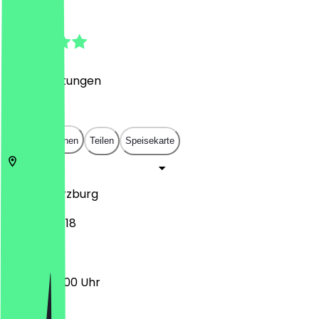
4.8
(
351
Bewertungen
)
€
€
€
€
In App öffnen
Teilen
Speisekarte
97070
Würzburg
Hofstraße 18
09:00 - 20:00 Uhr