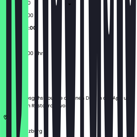
10:00 - 19:00
09:00 - 20:00
09:00 - 20:00
09:00 - 20:00 Uhr
Ort
Bevor du losgehst, buche dir einen Deal in der App und
zeige ihn im Restaurant vor.
97070
Würzburg