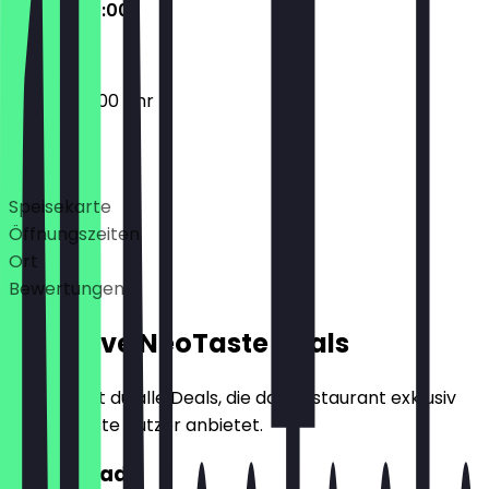
09:00 - 20:00
09:00 - 20:00 Uhr
Deals
Speisekarte
Öffnungszeiten
Ort
Bewertungen
Exklusive NeoTaste Deals
Hier findest du alle Deals, die das Restaurant exklusiv
für NeoTaste Nutzer anbietet.
2für1 Bread