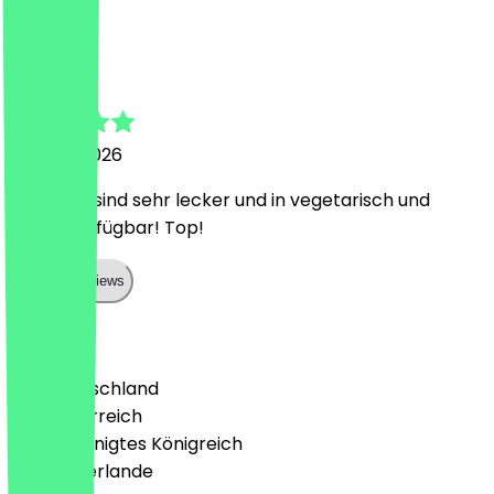
H
Hannah
15. März 2026
Die Brote sind sehr lecker und in vegetarisch und
vegan verfügbar! Top!
Show all reviews
Land
🇩🇪 Deutschland
🇦🇹 Österreich
🇬🇧 Vereinigtes Königreich
🇳🇱 Niederlande