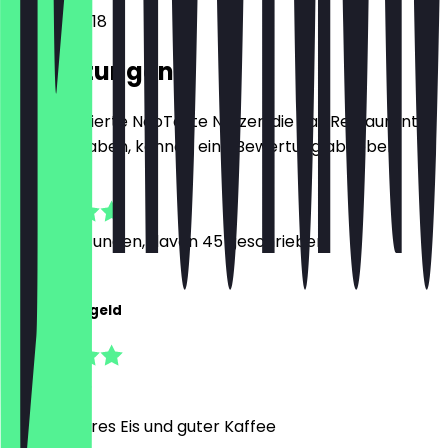
Hofstraße 18
Bewertungen
Nur registrierte NeoTaste Nutzer, die das Restaurant
besucht haben, können eine Bewertung abgeben.
4.8
351
Bewertungen, davon 45 geschrieben
J
Jona Reidegeld
5. Juli 2026
Sehr leckeres Eis und guter Kaffee