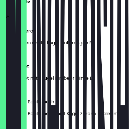
Frozen Spritz
Frozen Aperol
Frozen Aperol mit 1 Kugel Blutorangen Eis
7,50 €
Frozen Lillet
Frozen Lillet mit 1 Kugel Himbeer Minze Eis
7,50 €
Frozen Gin Basil Smash
Frozen Gin Basil Smash mit 1 Kugel Zitrone Basilikum Eis
7,50 €