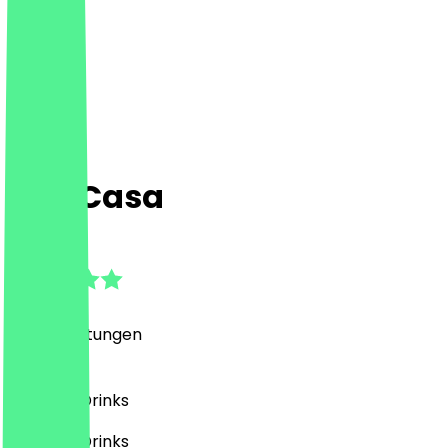
Das Casa
4.8
(
351
Bewertungen
)
Café, Eis, Drinks
Café, Eis, Drinks