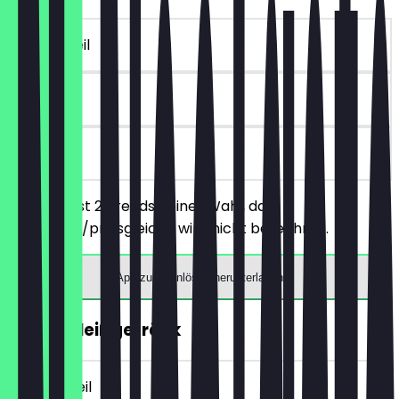
~9 € Vorteil
90 Tage
vor Ort
Du bestellst 2 Breads deiner Wahl, das
günstigere/preisgleiche wird nicht berechnet.
App zum Einlösen herunterladen
GRATIS Heißgetränk
~4 € Vorteil