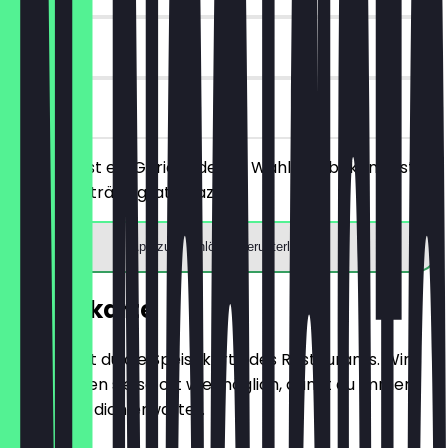
90 Tage
vor Ort
Du bestellst ein Gericht deiner Wahl und bekommst
ein Heißgetränk gratis dazu.
App zum Einlösen herunterladen
Speisekarte
Hier findest du die Speisekarte des Restaurants. Wir
aktualisieren sie so oft wie möglich, damit du immer
weißt, was dich erwartet.