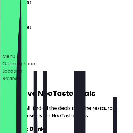
09:00 - 18:00
08:00 - 18:30
Deals
Menu
Opening hours
Location
Reviews
Exclusive NeoTaste Deals
Here you will find all the deals that the restaurant
offers exclusively for NeoTaste users.
2for1 Hot Drink