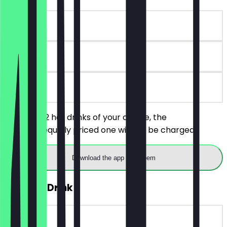
~€5 value
90 days
on site
You order 2 hot drinks of your choice, the
cheaper/equally priced one will not be charged.
Download the app to redeem
FREE Hot Drink
~€6 value