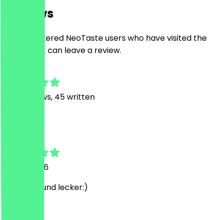
Reviews
Only registered NeoTaste users who have visited the
restaurant can leave a review.
4.9
376
Reviews, 45 written
T
Tom
19 July 2026
sehr nett und lecker:)
F