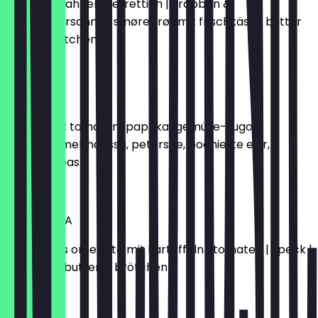
lachs mit sahnemeerrettich | krabben &
preiselbeersahne | smørebrøt mit frischkäse | butter
& zwei brötchen
€17.00
TEL AVIV
shakshuka: tomaten-paprika-gemüse-sugo,
kreuzkümmel, harissa, petersilie, pochierte eier,
Joghurt, toast
€17.00
BARCELONA
spanisches omelette mit kartoffeln | tomaten | speck |
zwiebeln | butter & brötchen
€15.50