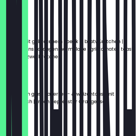
toast
€15.50
LONDON
rühreier mit gebratenem speck & bratwürstchen |
baked beans | orangenmarmelade | grilltomate | toast
| butter & zwei brötchen
€16.50
WIEN
zwei eier im glas | sauerteig- & weizentoast mit
schnittlauch | frisch gepresster Orangensaft
€13.50
PANAMA