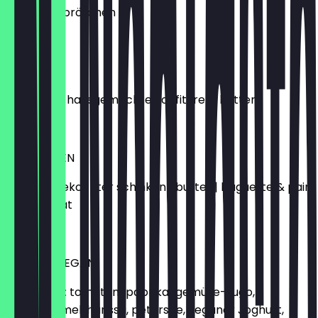
| butter & brötchen
€15.50
PARIS
croissant | hausgemachte konfitüre & butter
€5.50
ANTWERPEN
gouda & gekochter schinken | butter | baguette & pain
au chocolat
€10.50
TEL AVIV VEGAN
shakshuka: tomaten-paprika-gemüse-sugo,
kreuzkümmel, harissa, petersilie, veganer Joghurt,