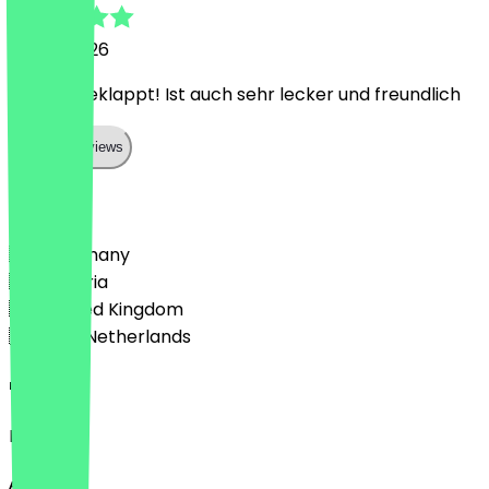
11 April 2026
Hat gut geklappt! Ist auch sehr lecker und freundlich
Show all reviews
Country
🇩🇪 Germany
🇦🇹 Austria
🇬🇧 United Kingdom
🇳🇱 The Netherlands
Language
English
About