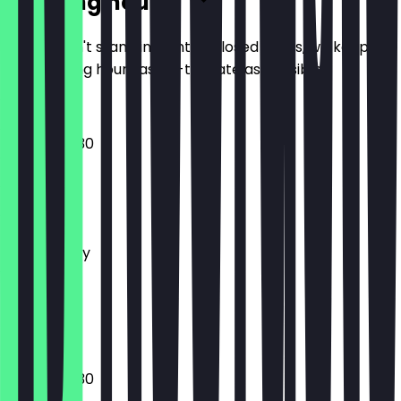
Opening hours
So you don't stand in front of closed doors, we keep
the opening hours as up-to-date as possible.
08:00 - 18:30
Monday
Tuesday
Wednesday
Thursday
Friday
Saturday
Sunday
08:00 - 18:30