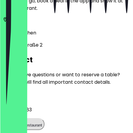
Before you go, book a deal in the app and show it at
the restaurant.
52066
Aachen
Kapellenstraße 2
Contact
Do you have questions or want to reserve a table?
Here you will find all important contact details.
Phone
02411607783
Call the restaurant