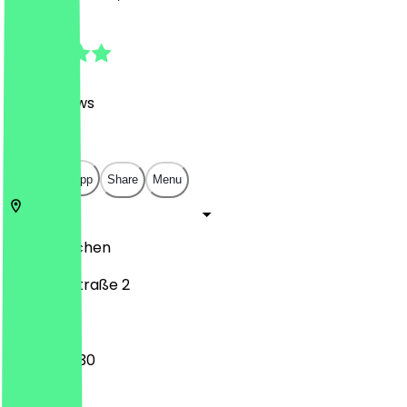
4.9
(
376
Reviews
)
€
€
€
€
Open in app
Share
Menu
52066
Aachen
Kapellenstraße 2
08:00 - 18:30