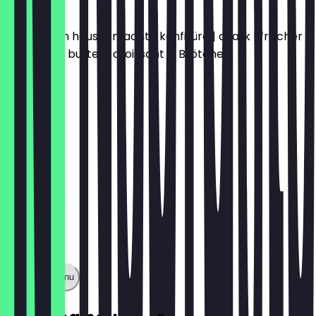
BRUXELLES
zwei sorten hausgemachte konfitüre | quark | frischer
obstsalat | butter | croissant & Brötchen
€12.00
Show full menu