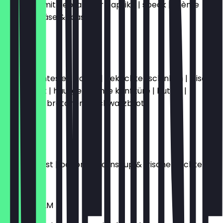
omelette mit gebratener paprika | speck | crème
fraîche | käse & toast
€15.50
AACHEN
ein gekochtes ei | gouda | gekochter schinken | frische
leberwurst | hausgemachte konfitüre | butter |
croissant | brötchen & schwarzbrot
€14.50
NEW YORK
french toast | bacon | ahornsirup & frische früchte
€15.50
STOCKHOLM