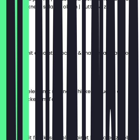
luftgetrocknete salami | oliven | butter & zwei
brötchen
€16.50
SYLT
krabben mit ei, salat, avocado & mayonnaise auf toast
€18.00
MADRID
zwei spiegeleier mit serano-schinken & rucola auf
hausgebackenem Toast
€15.50
KOS
omlette mit fetakäse & blattspinat | tomate | zwiebeln