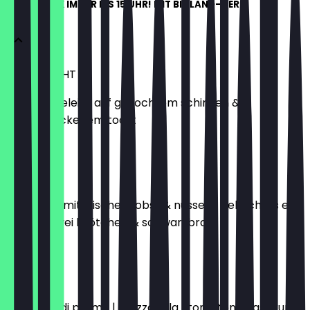
FRÜHSTÜCK IMMER BIS 15 UHR! MIT BIOLAND-EIERN
MAASTRICHT
zwei spiegeleier auf gekochtem schinken &
hausgebackenem toast
€15.50
BASEL
käseteller mit frischem obst & nüssen | gekochtes ei |
butter | zwei brötchen & schwarzbrot
€17.50
FLORENZ
prosciuto di parma | mozzarella | tomaten | basilikum |