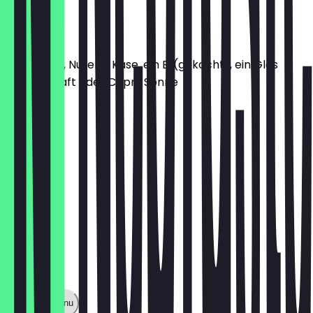
€7.90
Kids-Menü
1 Brötchen, Nutella, Käse, ein Ei (gekocht), ein Glas
Orangensaft oder Capri-Sonne
€5.95
Show full menu