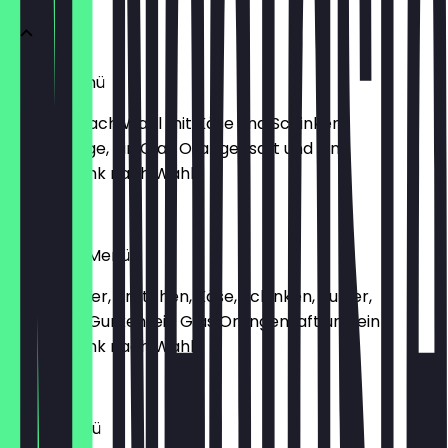
Toast-Menü
2 Toasts nach Wahl mit Käse und Schinken,
Salatbeilage, ein Glas Orangensaft und ein
Heißgetränk nach Wahl
€8.90
Spiegelei-Menü
2 Spiegeleier, Brötchen, Käse, Schinken, Butter,
Tomaten, Gurken, ein Glas Orangensaft und ein
Heißgetränk nach Wahl
€8.90
Narin-Menü