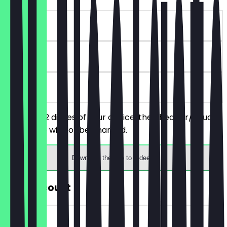
~€12 value
30 days
on site
You order 2 dishes of your choice, the cheaper/equally
priced one will not be charged.
Download the app to redeem
30% Discount
~€4 value