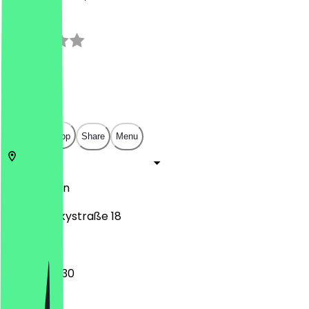
3.0
(
2
Reviews
)
€
€
€
€
Open in app
Share
Menu
10555
Berlin
Gotzkowskystraße 18
08:30 - 20:30