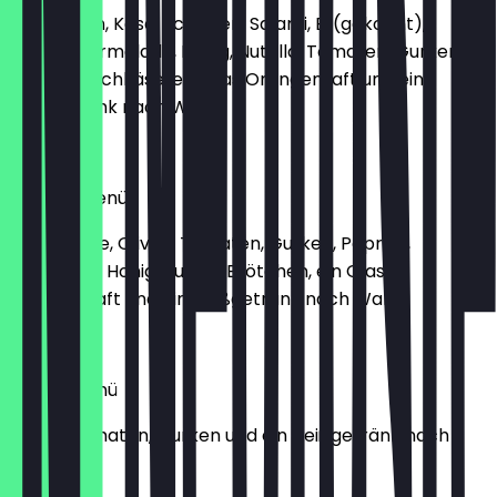
2 Brötchen, Käse, Schinken, Salami, Ei (gekocht),
Butter, Marmelade, Honig, Nutella, Tomaten, Gurken,
Oliven, Frischkäse, ein Glas Orangensaft und ein
Heißgetränk nach Wahl
€9.90
Moabit-Menü
Sucuk, Käse, Oliven, Tomaten, Gurken, Paprika,
Frischkäse Honig, Butter, Brötchen, ein Glas
Orangensaft und ein Heißgetränk nach Wahl
€12.00
Börek-Menü
Börek, Tomaten, Gurken und ein Heißgetränk nach
Wahl