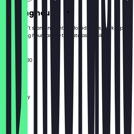
Opening hours
So you don't stand in front of closed doors, we keep
the opening hours as up-to-date as possible.
08:30 - 20:30
Monday
Tuesday
Wednesday
Thursday
Friday
Saturday
Sunday