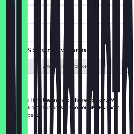
30 days
on site
Receive 30% discount on your entire bill!
Download the app to redeem
Menu
Here you will find the menu of the restaurant. We
update it as often as possible so you always know
what to expect.
FRÜHSTÜCK