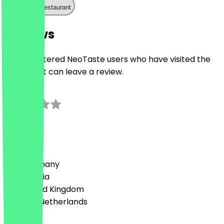
Call the restaurant
Reviews
Only registered NeoTaste users who have visited the
restaurant can leave a review.
3.0
2
Reviews
Country
🇩🇪 Germany
🇦🇹 Austria
🇬🇧 United Kingdom
🇳🇱 The Netherlands