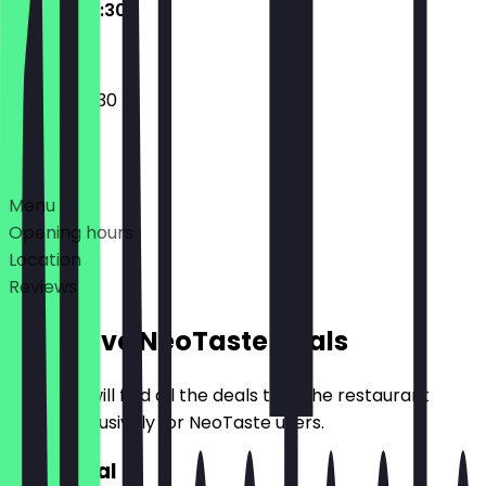
08:30 - 20:30
08:30 - 20:30
Deals
Menu
Opening hours
Location
Reviews
Exclusive NeoTaste Deals
Here you will find all the deals that the restaurant
offers exclusively for NeoTaste users.
2for1 Meal