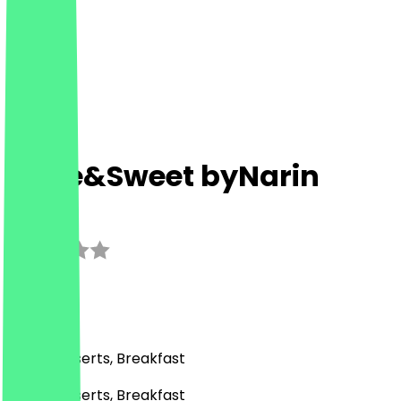
Cake&Sweet byNarin
3.0
(
2
Reviews
)
Café, Desserts, Breakfast
Café, Desserts, Breakfast