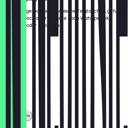
Fünf mundgerechte koreanische Teigtaschen, gefüllt
mit Rindfleisch oder Gemüse nach Wahl, perfekt
gedämpft oder gebraten.
€6.50
Show full menu