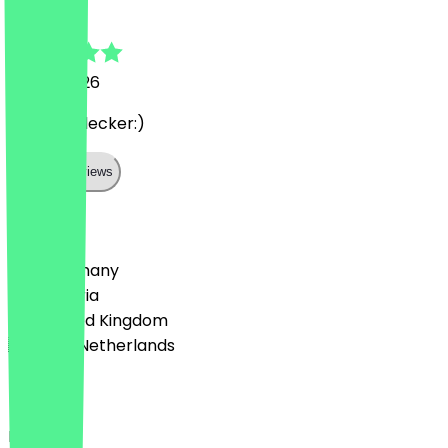
Melli
10 July 2026
War sehr lecker:)
Show all reviews
Country
🇩🇪 Germany
🇦🇹 Austria
🇬🇧 United Kingdom
🇳🇱 The Netherlands
Language
English