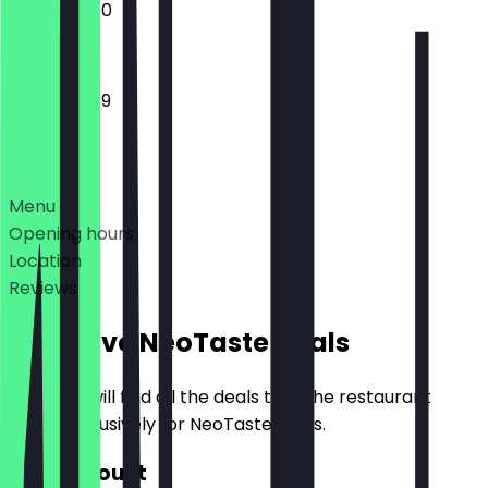
12:00 - 22:00
12:00 - 23:59
Deals
Menu
Opening hours
Location
Reviews
Exclusive NeoTaste Deals
Here you will find all the deals that the restaurant
offers exclusively for NeoTaste users.
€10 Discount