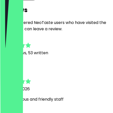
Reviews
Only registered NeoTaste users who have visited the
restaurant can leave a review.
4.9
377
Reviews, 53 written
c
caro
6 August 2026
very delicious and friendly staff
N