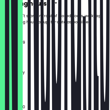
Opening hours
So you don't stand in front of closed doors, we keep
the opening hours as up-to-date as possible.
12:00 - 23:59
Monday
Tuesday
Wednesday
Thursday
Friday
Saturday
Sunday
12:00 - 22:30