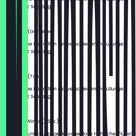
umhüllt mit Seetang.
€10.50
Bap & Roll (Garnelen)
Koreanische Reisrollen mit verschiedenen Füllungen,
umhüllt mit Seetang.
€11.00
Bap & Roll (Tofu)
Koreanische Reisrollen mit verschiedenen Füllungen,
umhüllt mit Seetang.
€9.50
Seoul Fire Wings (3 Stk.)
Drei oder fünf knusprige, knochenlose Hähnchenflügel