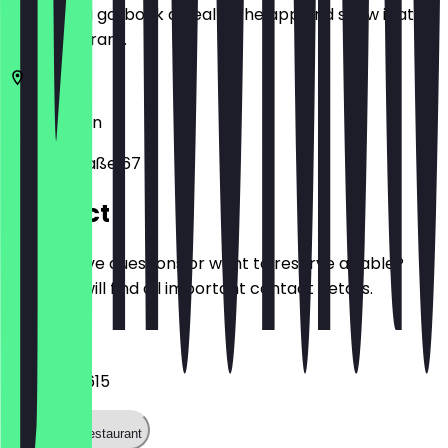
Before you go, book a deal in the app and show it at
the restaurant.
10405
Berlin
Sredzkistraße 67
Contact
Do you have questions or want to reserve a table?
Here you will find all important contact details.
Phone
030 24031615
Call the restaurant