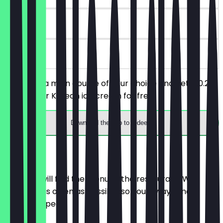
90 days
on site
You order a main course of your choice and get a 0.2 L
softdrink or Korean ice cream for free.
Download the app to redeem
Menu
Here you will find the menu of the restaurant. We
update it as often as possible so you always know
what to expect.