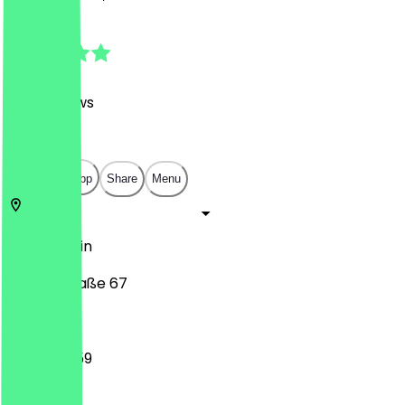
4.9
(
377
Reviews
)
€
€
€
€
Open in app
Share
Menu
10405
Berlin
Sredzkistraße 67
12:00 - 23:59