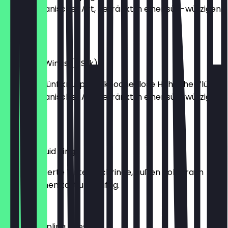
nach koreanischer Art, getränkt in einer süß-würzigen
Glasur.
€5.50
Seoul Fire Wings (5 Stk)
Drei oder fünf knusprige, knochenlose Hähnchenflügel
nach koreanischer Art, getränkt in einer süß-würzigen
Glasur.
€7.90
Golden Squid Rings
Leicht panierte Tintenfischringe, außen goldbraun
frittiert, innen zart und saftig.
€6.90
Seoul Dumpling Bites