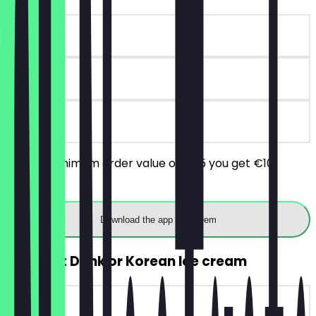
~€10 value
90 days
on site
From a minimum order value of €25 you get €10
discount.
Download the app to redeem
FREE Soft Drink or Korean Ice cream
~€3 value