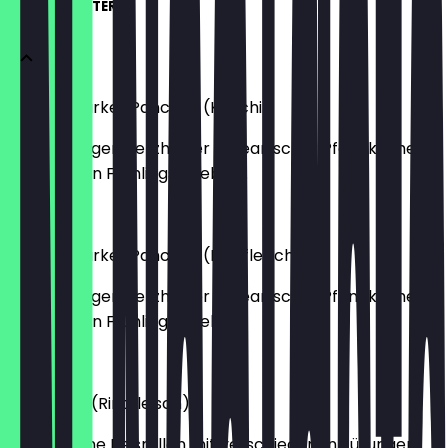
SEOUL STARTERS
Korean Market Pancake (Kimchi)
Ein knuspriger, herzhafter koreanischer Pfannkuchen
mit frischen Frühlingszwiebeln.
€9.50
Korean Market Pancake (Rindfleisch)
Ein knuspriger, herzhafter koreanischer Pfannkuchen
mit frischen Frühlingszwiebeln.
€10.90
Bap & Roll (Rindfleisch)
Koreanische Reisrollen mit verschiedenen Füllungen,