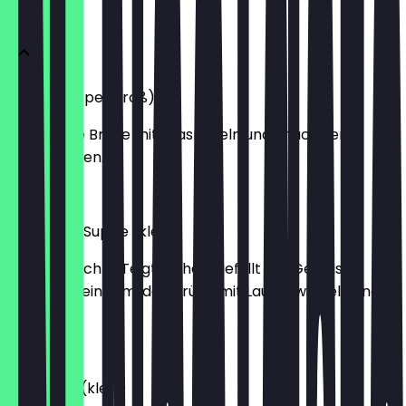
Suppen
Hühnersuppe (groß)
Feine klare Brühe mit Glasnudeln und knackigen
Sojasprossen.
€11.90
Wan-Tan-Suppe (klein)
Hausgemachte Teigtaschen, gefüllt mit Gemüse,
serviert in einer milden Brühe mit Lauchzwiebeln und
Koriander.
€5.20
Canh Dua (klein)