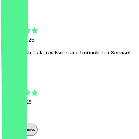
V
Vera
20 June 2026
Unglaublich leckeres Essen und freundlicher Service!
l
lv
8 June 2026
top
Show all reviews