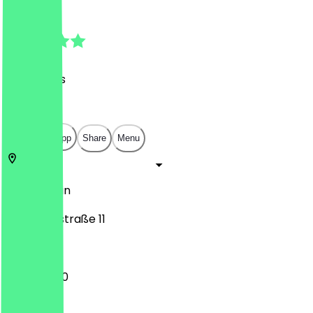
4.6
(
119
Reviews
)
€
€
€
€
Open in app
Share
Menu
12047
Berlin
Hobrechtstraße 11
11:30 - 23:00