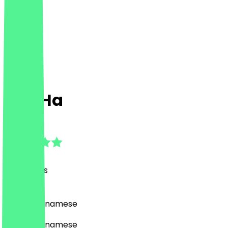
Pho Ha
4.6
(
119
Reviews
)
Asian, Vietnamese
Asian, Vietnamese