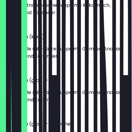
Leichte vietnamesische Suppe mit Kokosmilch,
Gemüse und Koriander.
€13.90
Canh Chua (klein)
Traditionelle süß-saure Suppe mit Gemüse, Ananas,
Tomaten und Koriander.
€5.20
Canh Chua (groß) - Tofu
Traditionelle süß-saure Suppe mit Gemüse, Ananas,
Tomaten und Koriander.
€10.90
Canh Chua (groß) - Hühnchen