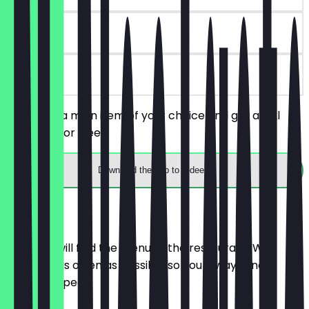
90 days
on site
You order a main item of your choice and get a 0.2l
soft drink for free.
Download the app to redeem
Menu
Here you will find the menu of the restaurant. We
update it as often as possible so you always know
what to expect.