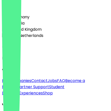
Country
🇩🇪 Germany
🇦🇹 Austria
🇬🇧 United Kingdom
🇳🇱 The Netherlands
Language
English
About
For companies
Contact
Jobs
FAQ
Become a
Partner
Partner Support
Student
Discount
Experiences
Shop
Legal