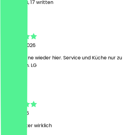
119
Reviews, 17 written
B
Bernhard
6 August 2026
Immer gerne wieder hier. Service und Küche nur zu
empfehlen. LG
C
Christian
4 July 2026
Brutal lecker wirklich