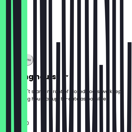
Show full menu
Opening hours
So you don't stand in front of closed doors, we keep
the opening hours as up-to-date as possible.
11:30 - 23:00