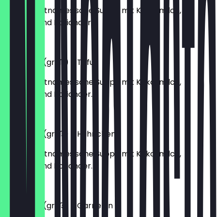
Leichte vietnamesische Suppe mit Kokosmilch,
Gemüse und Koriander.
€5.20
Canh Dua (groß) - Tofu
Leichte vietnamesische Suppe mit Kokosmilch,
Gemüse und Koriander.
€10.90
Canh Dua (groß) - Hühnchen
Leichte vietnamesische Suppe mit Kokosmilch,
Gemüse und Koriander.
€12.90
Canh Dua (groß) - Garnelen