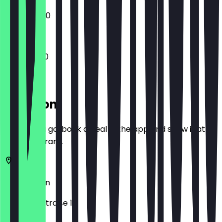
12:00 - 23:30
11:30 - 23:00
Location
Before you go, book a deal in the app and show it at
the restaurant.
12047
Berlin
Hobrechtstraße 11