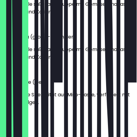
Traditionelle süß-saure Suppe mit Gemüse, Ananas,
Tomaten und Koriander.
€12.90
Canh Chua (groß) - Garnelen
Traditionelle süß-saure Suppe mit Gemüse, Ananas,
Tomaten und Koriander.
€13.90
Miso-Suppe (klein)
Japanische Spezialität aus Miso-Paste, verfeinert mit
Tofu und Algen.
€5.00