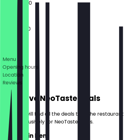
12:00 - 23:30
11:30 - 23:00
Deals
Menu
Opening hours
Location
Reviews
Exclusive NeoTaste Deals
Here you will find all the deals that the restaurant
offers exclusively for NeoTaste users.
2for1 Main Item